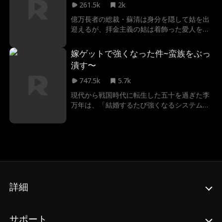
261.5k
2k
億万長者の総裁・蘇清は身分を隠して姑を出
迎えるが、拝金主義の姑は着飾った愛人を嫁
と崇め、あろうことか蘇清を愛人扱いして侮
辱する。
嫁ゲットで強くなった件~蛮族をぶっ
潰す〜
747.5k
5.7k
現代から戦国時代に転生した五十を過ぎた李
万年は、「結婚するたび強くなるシステム」
の力で若返り、次々と妻を迎えて力を蓄えて
いく。乱世で成り上がるため、重傷を負った
女将軍林英台と取引を交わし、軍に加わる。
現代の知恵と圧倒的な武力を武器に、庶民か
ら大名へ成り上がる奇譚が今、始まる。
詳細
サポート