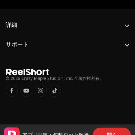
は、移植用のケースを叩き壊してしまう。 だ
が、砕け散ったケースから現れた名前に、彼
女は凍りつく。 そこに刻まれていたのは、自
分の婚約者の祖父――まさに腎臓を待つ大富
詳細
豪の名前だったのだ。
サポート
© 2026 Crazy Maple Studio™, Inc. 全著作権所有。
開く
アプリ限定：無料ロック解除