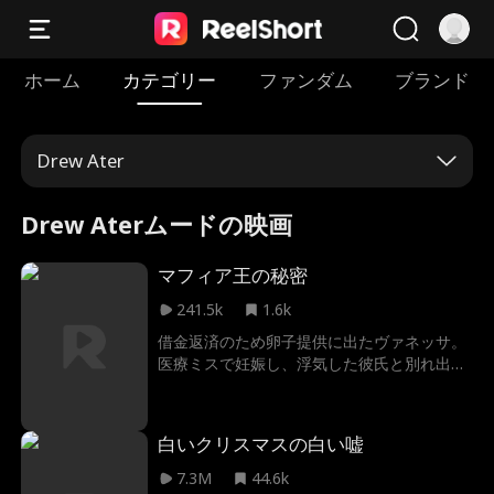
ホーム
カテゴリー
ファンダム
ブランド
Drew Ater
Drew Aterムードの映画
マフィア王の秘密
241.5k
1.6k
借金返済のため卵子提供に出たヴァネッサ。
医療ミスで妊娠し、浮気した彼氏と別れ出産
を決意する。だが相手は冷酷非道なマフィア
王、マルチェッロだった。襲撃から救われ強
制的に屋敷へ攫われるヴァネッサは、敵や家
白いクリスマスの白い嘘
族から守る彼に惹かれていくが…マルチェッ
ロはプレイボーイで殺戮も厭わない男。ヴァ
7.3M
44.6k