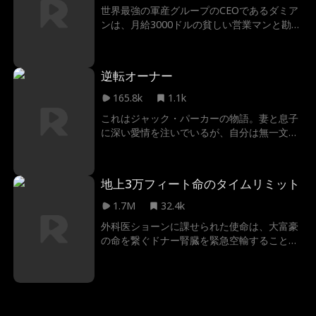
ネッサはマフィア帝国の女王となり、伴侶と
世界最強の軍産グループのCEOであるダミア
して彼を受け入れるのか？
ンは、月給3000ドルの貧しい営業マンと勘違
いされた。意外なことに、早速とある会社の
社長アイリスと契約結婚を結んだ。クリスマ
ス・ディナーを楽しむためにアイリスと一緒
逆転オーナー
に故郷へと向かうダミアンは、そこでアイリ
スの親戚からの非難とその求婚者からの嘲笑
165.8k
1.1k
に直面する。ダミアンは逆転を繰り返し、自
これはジャック・パーカーの物語。妻と息子
分の力と地位を証明し、最終的にアイリスと
に深い愛情を注いでいるが、自分は無一文の
真の愛を見つける。
孤児だから、妻の家族は常に軽蔑され、婚姻
を破壊させた。しかし運命は一変、ジャック
は世界有数の大手会社の相続人となった。妻
地上3万フィート命のタイムリミット
の家族に大富豪の実力を証明できなければ、
結婚は破綻し、娘は奪われ、やがては自身の
1.7M
32.4k
命さえも危険に晒されることになる！
外科医ショーンに課せられた使命は、大富豪
の命を繋ぐドナー腎臓を緊急空輸すること。
しかし、機内で乗り合わせた大富豪の孫の婚
約者ジェシカの傲慢な振る舞いが、一刻を争
うミッションの障害となる。ショーンがジェ
シカの母の命を救ったにもかかわらず、彼女
はその荒療治を逆恨み。逆上したジェシカ