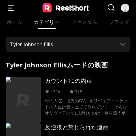
ホーム
カテゴリー
ファンダム
ブランド
Tyler Johnson Ellis
Tyler Johnson Ellisムードの映画
カウント10の約束
47.1k
518
母の入院、彼氏のDV。オリヴィア・ベケッ
トの人生は音を立てて崩れていく。 そんな
オリヴィアの前に現れたのは、夢を追うボク
サーバッシュことセバスチャン・マクダニエ
ル。 彼氏の暴力からオリヴィアを救ったこ
反逆狼と禁じられた運命
とをきっかけに、二人の人生の歯車は回り始