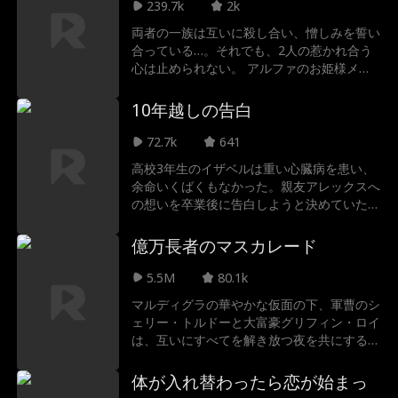
める。
239.7k
2k
両者の一族は互いに殺し合い、憎しみを誓い
合っている…。それでも、2人の惹かれ合う
心は止められない。 アルファのお姫様メイ
ヴは、王国の過酷なルペリオム士官学校を生
き抜くと決め、入学する。だが、まさか最強
10年越しの告白
の狼で天敵でもあるサクソン・ブラックムー
アとの運命の絆を結ぶことになるとは予期し
72.7k
641
てなかった。 今、彼女が欲してはいけない
高校3年生のイザベルは重い心臓病を患い、
はずのこの狼こそが、唯一彼女を救える存在
余命いくばくもなかった。親友アレックスへ
かもしれない。
の想いを卒業後に告白しようと決めていた
が、ある事件で二人の絆は崩れ去る。 誤解
したアレックスは彼女を避け、クラスのいじ
億万長者のマスカレード
めすら黙認した。 10年後。アレックスは彼
女が遺した映像を見つける。そこには、すべ
5.5M
80.1k
てを覆す真実が語られていた——。
マルディグラの華やかな仮面の下、軍曹のシ
ェリー・トルドーと大富豪グリフィン・ロイ
は、互いにすべてを解き放つ夜を共にする。
3年後、追い詰められたシェリーはホームレ
スの男性と結婚するが、彼がグリフィンだと
体が入れ替わったら恋が始まっ
は気づいていない。彼にはそうせざるを得な