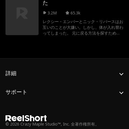
た
い理由があり、貧しいふりを続けることを選
ぶ。 赤の他人同士…そうではなかった2人
3.2M
65.3k
は、やがて心の仮面舞踏劇に巻き込まれてい
レクシー・エンバーとニック・リバースはお
く。
互いのことが大嫌い。しかし、体が入れ替わ
ってしまった。 元に戻る方法を探すため
に、二人は協力しなければならない。そし
て、もしかしたら、恋に落ちるかもしれな
い。
詳細
サポート
© 2026 Crazy Maple Studio™, Inc. 全著作権所有。