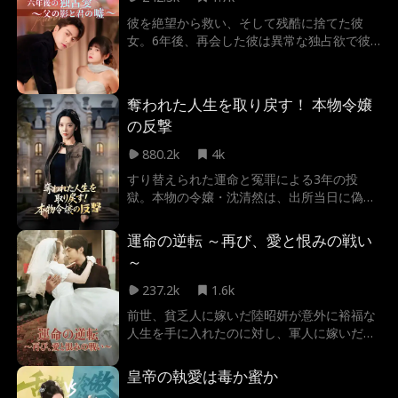
ての謎が解けた時、愚かな夫は真実を知り絶
彼を絶望から救い、そして残酷に捨てた彼
望する。これは、偽りの愛に裁きを下し、本
女。6年後、再会した彼は異常な独占欲で彼
物の愛を見つけ出す壮絶な復讐劇。
女を監禁する。だが互いの父の死に隠された
真実と、娘を守る彼の姿が愛憎を揺さぶる。
「父の仇」という誤解を越え、二人は再び愛
奪われた人生を取り戻す！ 本物令嬢
し合えるのか？
の反撃
880.2k
4k
すり替えられた運命と冤罪による3年の投
獄。本物の令嬢・沈清然は、出所当日に偽物
の誕生日を祝う家族を見て復讐を誓う。偽善
的な悪女に徹底抗戦し、奪われたすべてを取
運命の逆転 ～再び、愛と恨みの戦い
り戻す痛快な逆転劇。
～
237.2k
1.6k
前世、貧乏人に嫁いだ陸昭妍が意外に裕福な
人生を手に入れたのに対し、軍人に嫁いだ
妹・陸沁檸は、夫の凌岳の不慮の死により、
精神的なダメージを受け、昭妍を殺害してし
皇帝の執愛は毒か蜜か
まった。 しかし、二人は共に「再び」戻っ