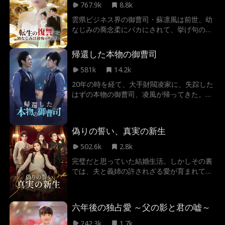
た。
767.9k
8.8k
雲県ビジネス界の御曹司・蘇凛風は前世、幼
なじみの喬念柔にバカにされて、挙げ句の果
てには家も家族も滅ぼされてしまう。人生を
やり直すチャンスを得た彼は、ためらうこと
帰還した本物の御曹司
なく念柔を捨て、縁もゆかりもないと思って
いた仏門の女性・林栖玥に婚約を申し込む。
581k
14.2k
しかし、凛風が忘れているだけだった――幼
20年の時を経て、大手財閥凌家に、失踪した
き日、栖玥とはとっくに運命的な出会いを果
はずの本物の御曹司、凌風が帰ってきた。一
たしていたのだ。
族は、彼を意のままに操れる哀れな駒と見く
びっていたが、誰も知らなかった。彼が地獄
の底から這い上がってきた、冷酷な復讐者で
偽りの誓い、真実の新生
あることを。義兄は彼を目の敵にし、姉は彼
を蔑み、両親は罪悪感を盾に彼を支配しよう
502.6k
2.8k
とする。すべてを冷笑で受け流す凌風は、水
完璧だと思っていた結婚生活。しかしその裏
面下で静かに牙を研いでいた。「俺のもの
では、夫と義姉の許されざる愛が育まれてい
は、一つ残らずこの手で取り戻す。お前たち
た。仕組まれた罠、奪われたキャリア、そし
が最も大切にするこの帝国も、な」
て命を脅かす薬のすり替え事件…絶望の淵で
彼女を救ったのは、いつもそばにいた義兄だ
六年後の独占愛 ～父の影と君の嘘～
った。「ずっと、君だけを守りたかった」
──彼の言葉に隠された過去の誓いとは？全
242.3k
1.7k