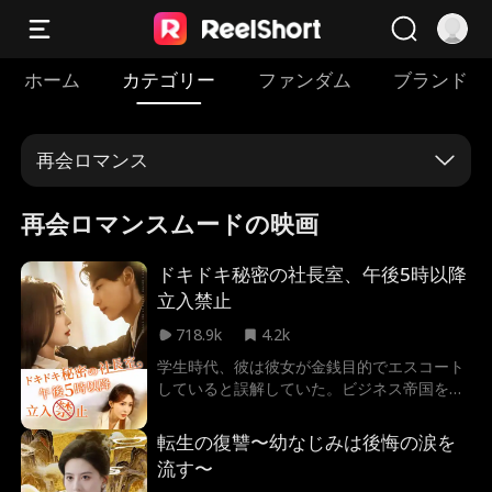
ホーム
カテゴリー
ファンダム
ブランド
再会ロマンス
再会ロマンスムードの映画
ドキドキ秘密の社長室、午後5時以降
立入禁止
718.9k
4.2k
学生時代、彼は彼女が金銭目的でエスコート
していると誤解していた。ビジネス帝国を築
いた後、彼は契約を通じて彼女をエグゼクテ
ィブアシスタントとして自分のそばに縛り付
転生の復讐〜幼なじみは後悔の涙を
けた。最終的に、続く混乱と疑念の中で、二
流す〜
人は誤解を解き、互いに愛し合うようになっ