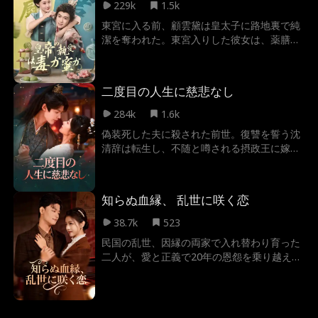
た。 沁檸は、今度こそ裕福になるため、前世
229k
1.5k
の運命を逆転させるべく、昭妍の夫・鄺岳を
東宮に入る前、顧雲黛は皇太子に路地裏で純
奪い、殺害を企む。 だが、同じく前世の記憶
潔を奪われた。東宮入りした彼女は、薬膳を
を持つ昭妍は、沁檸の罠を見破り、凌岳の死
用いてあのクズ皇太子を廃人にしてやろうと
を阻止した。 運命の歯車は、二人の愛と恨み
企む。ところが、皇太子の妃たちがなかなか
の戦いで大きく変わる――。
身ごもらない中、なんと彼女が皇太子の子を
二度目の人生に慈悲なし
身ごもってしまう。我が子を皇帝に即位さ
せ、クズ男を捨てて皇太后の座に就くことこ
284k
1.6k
そ、人生で最も痛快なことだと、雲黛は考え
偽装死した夫に殺された前世。復讐を誓う沈
る。
清辞は転生し、不随と噂される摂政王に嫁ぐ
道を選ぶ。
知らぬ血縁、 乱世に咲く恋
38.7k
523
民国の乱世、因縁の両家で入れ替わり育った
二人が、愛と正義で20年の恩怨を乗り越え
る。