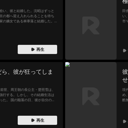
極
拾い、彼と結婚した。沈昭はずっと
田
京の都へ迎え入れられることを待ち
い
家の嫡女である林寒落と結婚した。
市
、あらゆる侮辱と屈辱を与えた。
後
ろ
裏
で
再生
だら、彼が狂ってしま
彼
せ
 前世、周王朝の長公主・楚照雪は、
現
強行する。しかし、その結婚生活は
め
った。 国の陥落の日、彼が自分の命
酷
、その妹だったという衝撃の事実を
ち
は、すべてが始まる結婚を願い出た
て
二度目の人生、彼女はもう同じ過ちを
を
再生
命の歯車は再び二人を狂おしく引き合