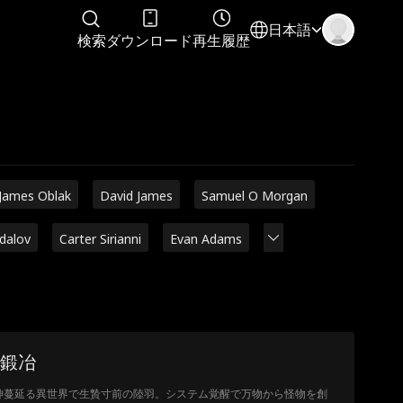
日本語
検索
ダウンロード
再生履歴
James Oblak
David James
Samuel O Morgan
adalov
Carter Sirianni
Evan Adams
鍛冶
神蔓延る異世界で生贄寸前の陸羽。システム覚醒で万物から怪物を創