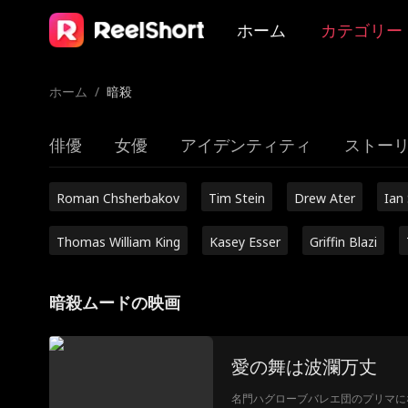
ホーム
カテゴリー
ホーム
/
暗殺
俳優
女優
アイデンティティ
ストー
Roman Chsherbakov
Tim Stein
Drew Ater
Ian
Thomas William King
Kasey Esser
Griffin Blazi
暗殺ムードの映画
愛の舞は波瀾万丈
名門ハグローブバレエ団のプリマに