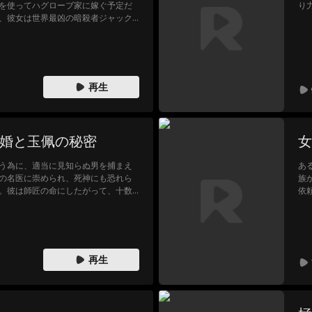
を使ってハグローブ家に嫁ぐ予定だ
り
、彼女は世界最凶の暗殺者ジャック
がらも何かと危機的状況において助
、ハンナは恋に落ちるのである。二
く結ばれるのである。真実の愛を無
。
再生
許婚と玉佩の秘密
女
う為に、適当に見知らぬ男を捕まえ
あ
の名医に崇められ、死神にも恐れら
族
。彼は師匠の命にしたがって、十数
依
を探す為に下山したわけだ。その相
る
れば、自分の実の両親が見つかると
決
うとしてたら、いきなり彼氏を装っ
に
て、二人はこれからどうなるであろ
と
再生