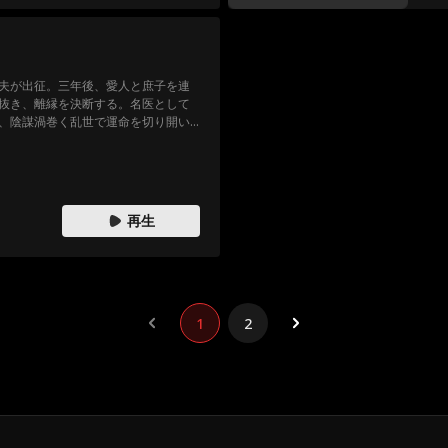
夫が出征。三年後、愛人と庶子を連
抜き、離縁を決断する。名医として
、陰謀渦巻く乱世で運命を切り開い
再生
1
2