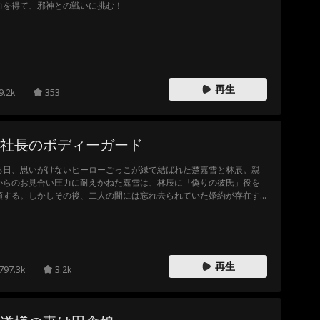
力を得て、邪神との戦いに挑む！
再生
9.2k
353
社長のボディーガード
る日、思いがけないヒーローごっこが縁で結ばれた楚嘉雪と林辰。親
からのお見合い圧力に耐えかねた嘉雪は、林辰に「偽りの彼氏」役を
頼する。しかしその後、二人の間には忘れ去られていた婚約が存在す
ことが判明して…。それぞれの事情から、「三ヶ月限りの偽装結婚」を
意する二人。最初は演技だと思っていたのに、共に過ごすうちに次第
本当の心が揺れ動いていく。果たして、この偽りの結婚は本物の恋へ
発展するのか…
再生
797.3k
3.2k