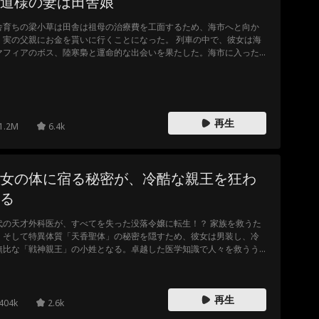
道様の妻は田舎娘
舎育ちの梁小草は田舎は祖母の治療費を工面するため、海市へと向か
、実の父親にお金を貰いに行くことになった。 列車の中で、彼女は海
マフィアのボス、陸寒梟と運命的な出会いを果たした。海市に入った
、父がお金をくれるつもりがなくて、小草をお金持ちの建材社長に売
うとしていた。また、幼馴染みであり、婚約者であった顧澤も彼女を
切り、他の女と浮気をしていた。 一方、陸寒梟は梁小草に対し、強引
世間を騒がすようなアプローチを始めた……
再生
1.2M
6.4k
女の体に宿る秘密が、冷酷な親王を狂わ
る
代の天才外科医が、すべてを失った没落令嬢に転生！？ 家族を救うた
、そして特異体質「天香聖体」の秘密を隠すため、彼女は男装し、冷
無比な「戦神親王」の小姓となる。卓越した医学知識で人々を救うう
、親王は男であるはずの彼女に惹かれ、自らの感情に苦悩する。やが
正体が暴かれた時、二人が共に歩む道は、国を揺るがす陰謀か、時空
超えた愛の成就か。
再生
404k
2.6k