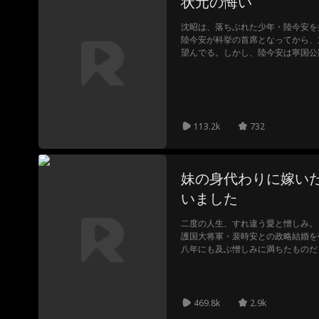
状元の悔い
沈昭は、落ちぶれた少年・陸今安を
陸今安が科挙の首席となってから、
望んでる。しかし、陸今安は寧国公
真実を知った林寒落は、沈昭に対し
113.2k
732
妹の身代わりに嫁い
いました
二度の人生、すれ違う愛と憎しみ。
護国大将軍・裴時安との政略結婚を
八年にも及ぶ憎しみに満ちたものだ
を懸けて守ったのは、彼女ではなく
知る。彼に続き自ら命を絶った彼女
「あの日」に、時を遡っていた。 
繰り返さないと誓う。 しかし、運
469.8k
2.9k
わせようとしていた…。