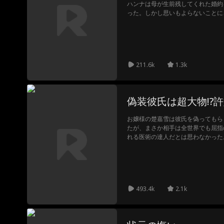
ハンナは母が生前残してくれた婚約
った。しかし思いもよらないことに
と運命的に出会うのである。怯えな
けてくれるジャックに惹かれていき
人で暗殺の危機を潜り抜け、ようや
駄にするほど、人生は長くないのだ
211.6k
1.3k
偽装彼氏は超大物!?
お嬢様の楚嘉雪は彼氏を偽ってもら
たが、まさか相手は全世界でも屈指
れる医術の達人だとは思わなかった
年前に親が決めてくれた縁談の相手
手の祖父が持っている佩玉を手にす
言われている。しかし、道を尋ねよ
てくれと楚嘉雪に頼まれた。果たし
う。
493.4k
2.1k