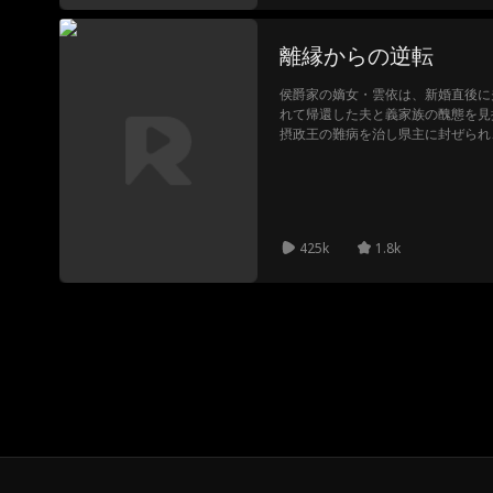
離縁からの逆転
侯爵家の嫡女・雲依は、新婚直後に
れて帰還した夫と義家族の醜態を見
摂政王の難病を治し県主に封ぜられ
ていく。
425k
1.8k