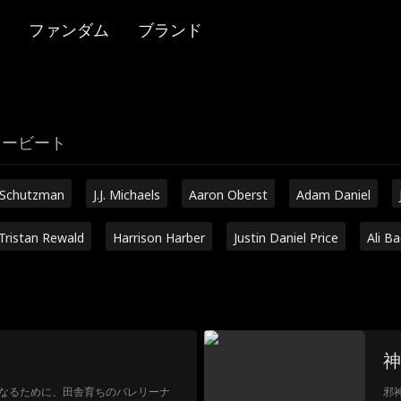
ファンダム
ブランド
リービート
 Schutzman
J.J. Michaels
Aaron Oberst
Adam Daniel
Tristan Rewald
Harrison Harber
Justin Daniel Price
Ali B
神
なるために、田舎育ちのバレリーナ
邪