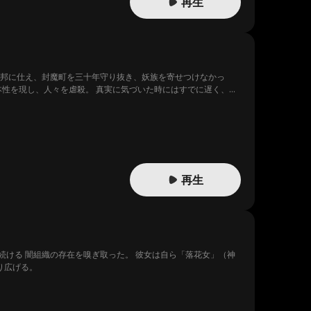
再生
連邦に仕え、封魔町を三十年守り抜き、妖族を寄せつけなかっ
本性を現し、人々を虐殺。 真実に気づいた時にはすでに遅く、許
撃で、妖族は壊滅した。
再生
存在を嗅ぎ取った。 彼女は自ら「落花女」（神
り広げる。