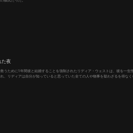
会の彼氏だった。
れた夜
救うために1年間彼と結婚することを強制されたリディア・ウェストは、彼を一生
つれ、リディアは自分が知っていると思っていた全ての人や物事を疑わざるを得なく
ったリディアは、誘拐犯人に惹かれてしまうのを抵抗できるのか、それとも義務感