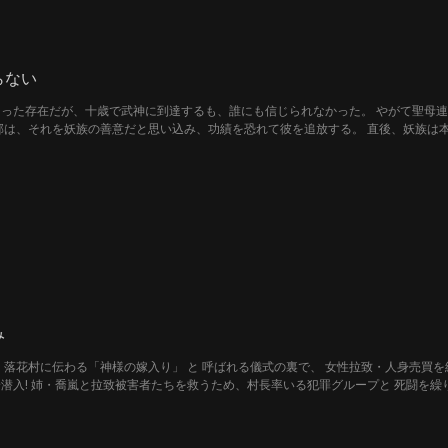
らない
った存在だが、十歳で武神に到達するも、誰にも信じられなかった。 やがて聖母
邦は、それを妖族の善意だと思い込み、功績を恐れて彼を追放する。 直後、妖族は
。 連邦は滅び、生き残りは奴隷へ。 増長した妖族は再び彼に挑むが、許七夜の一
み
村に伝わる‌「神様の嫁入り」‌ と 呼ばれる儀式の裏で、 女性拉致・人身売買を続ける‌ 闇組織‌の
潜入‌! 姉・喬嵐と拉致被害者たちを救うため、村長率いる犯罪グループと 死闘を繰