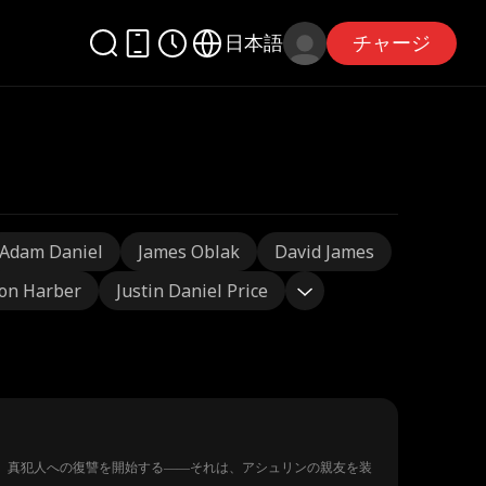
日本語
チャージ
Adam Daniel
James Oblak
David James
on Harber
Justin Daniel Price
、真犯人への復讐を開始する――それは、アシュリンの親友を装