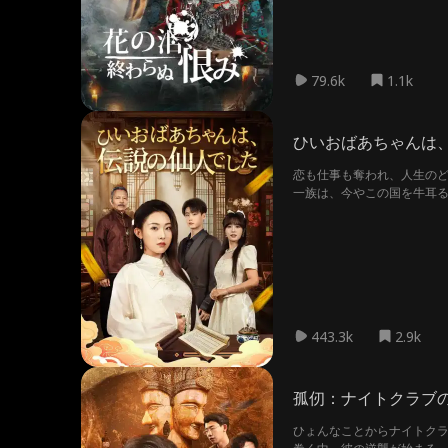
79.6k
1.1k
ひいおばあちゃんは
恋も仕事も奪われ、人生の
一族は、今やこの国を牛耳
後悔させてあげる」これは
443.3k
2.9k
孤仞：ナイトクラブ
ひょんなことからナイトク