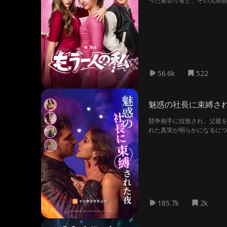
った裏切り者と、その兄弟
56.6k
522
魅惑の社長に束縛さ
競争相手に拉致され、父親を
れた真実が明らかになるに
高まる感情の間で板挟みにな
185.7k
2k