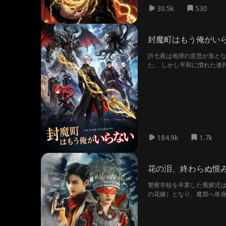
30.5k
530
封魔町はもう俺がい
許七夜は地球の意思が形とな
た。 しかし平和に慣れた連
七夜は他勢力へと去っていた
184.9k
1.7k
花の泪、終わらぬ恨
警察学校を卒業した喬媚児は 落花
の花嫁）となり、魔窟へ単身