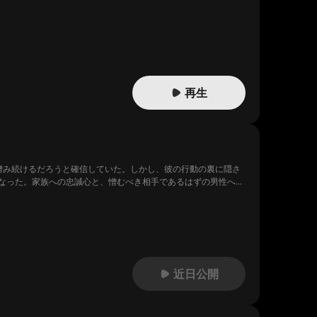
再生
憎み続けるだろうと確信していた。しかし、彼の行動の裏に隠さ
なった。家族への忠誠心と、憎むべき相手であるはずの男性への
によって2人の関係を引き裂くのか、決断を迫られる。
近日公開