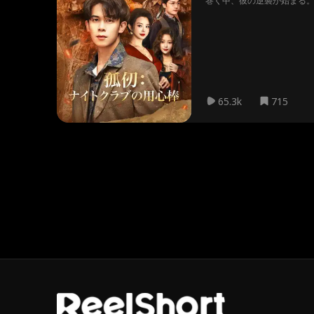
巻く中、彼の逆襲が始まる
65.3k
715