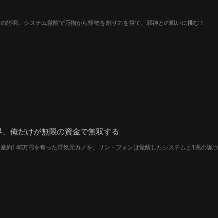
前の陸羽。システム覚醒で万物から怪物を創り力を得て、邪神との戦いに挑む！
界、俺だけが無限の資金で無双する
産約140万円を奪った浮気元カノを、リン・フォンは覚醒したシステムと1兆の詭