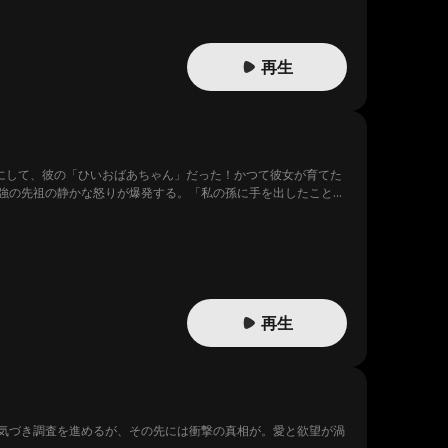
再生
にして、彼の「ひいおばあちゃん」だった！かつて彼女が育てた
強の先祖の静かな怒りが爆発する。「私の孫に手を出したこと、
絶な逆襲を仕掛ける物語。
再生
気づき調査を進めるが、その先には衝撃の真相が。愛と欲望が渦