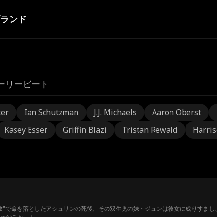
ブランド
ーリービート
ter
Ian Schutzman
J.J. Michaels
Aaron Oberst
Kasey Esser
Griffin Blazi
Tristan Rewald
Harris
故"で命を落としたアシュリンの死後、その双生児の妹・ジュンは彼女に成りすまし