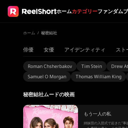
ホーム
カテゴリー
ファンダム
ホーム
/
秘密結社
俳優
女優
アイデンティティ
スト
Roman Chsherbakov
Tim Stein
Drew A
Samuel O Morgan
Thomas William King
秘密結社ムードの映画
もう一人の私
姉妹団の入団式で起きた"事