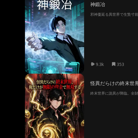
神鍛冶
邪神蔓延る異世界で生贄寸
9.3k
353
怪異だらけの終末世
終末世界に詭異が降臨。全財