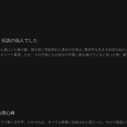
、伝説の仙人でした
どん底にいた秦小豪。彼の前に突如現れた美女の正体は…数百年を生きる伝説の仙人
るエリート集団。だが、その子孫たちが自分の可愛い孫を虐げていると知った時、最
、虐げられた青年が最強の祖母という「切り札」を得て、腐りきった権力者たちへ壮
の用心棒
ラブで働く石中宇。だがそれは、すべてが黒幕に仕組まれた罠だった。やがて陰謀に