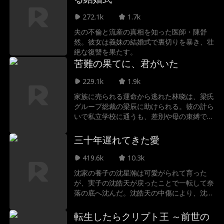
272.1k
1.7k
夫の不倫と流産の真相を知った医師・陳舒
然。彼女は義妹の結婚式で裏切りを暴き、壮
絶な復讐を果たす。
苦難の果てに、君がいた
229.1k
1.9k
家族に売られる運命から逃れた林晓は、梁氏
グループ総裁の梁辰に助けられる。彼の計ら
いで私立学校に通うも、差別や母の束縛でバ
イトを強いられる。そのバイト先で梁辰と再
会し、二人は次第に惹かれ合っていく。
三十年遅れてきた愛
419.6k
10.3k
沈家の養子の沈星瀚は可愛がられて育った
が、実子の沈皓天が戻ったことで一転して奈
落の底へ沈んだ。沈皓天の中傷により、沈星
瀚は家族から嫌われた。そんな折、一番目の
姉が担当する「タイムカプセル」計画の被験
転生したらクリプト王 ～前世の
者募集に応募する。彼は恩返しのため、そし