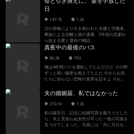
命と引き換えに、 愛を手放した
日
147.7k
1.2k
父の策略により引き裂かれた令嬢と労働者。
事故による別離と娘の遺棄、5年前の悲劇か
ら始まる愛と運命の物語。
真夜中の最後のバス
86.2k
793
俺は4年間バスを運転してたんだけど その間
ずっと暗い秘密を抱えてたんだ 今からお前
たちに知らない恐怖の真実を話すよ それは
霊柩車がどうやってバスに改造されたかって
話だ お前が直接経験したわけじゃないかも
夫の婚姻届、私ではなかった
しれないけど お前が乗ってるバスにはただ
の生者だけじゃなく…
210.1k
1.2k
私の誕生日、記念に結婚写真を撮ろうとした
ら、夫と見知らぬ女性が写った一枚の写真を
見つけてしまった。写真には「共に月日を振
り返り、深い愛で白髪になるまで」という誓