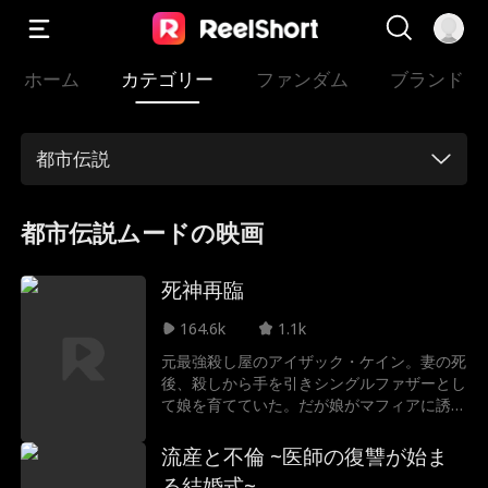
ホーム
カテゴリー
ファンダム
ブランド
都市伝説
都市伝説ムードの映画
死神再臨
164.6k
1.1k
元最強殺し屋のアイザック・ケイン。妻の死
後、殺しから手を引きシングルファザーとし
て娘を育てていた。だが娘がマフィアに誘拐
され、眠っていた殺戮本能が覚醒する。父親
の愛が生み出した復讐劇が今、始まる。
流産と不倫 ~医師の復讐が始ま
る結婚式~