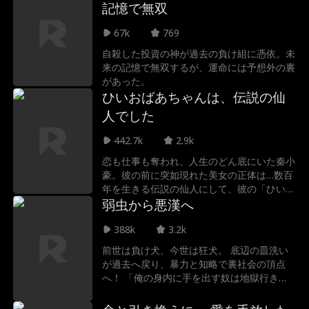
記憶で無双
て養子縁組の日に戻り再選択するため、二番
目の姉へ角膜提供を決意する。しかし、帰宅
67k
769
した3日間、沈皓天の執拗な罠に遭い、家族
自殺した投資の神が過去の負け組に憑依。未
に傷つけられ、飼いウサギまで殺され、18
来の記憶で無双するが、運命には予想外の裏
歳の誕生日を忘れられた。絶望した彼は独り
があった。
で誕生日を祝い、实验室へ向かった。後日、
ひいおばあちゃんは、伝説の仙
沈家のみんなは星瀚が実子であることに気づ
き、悔しさのあまり、30年間实验室の前で
人でした
待ち続けた。30年後、ようやく星瀚を迎え
られると思ったら、彼は養子縁組の当日に戻
442.7k
2.9k
り「同行を拒む」と選択をした。星瀚のいな
恋も仕事も奪われ、人生のどん底にいた秦小
い沈家は崩壊したが、彼は実業家となり、孤
豪。彼の前に突如現れた美女の正体は…数百
児院の子と新たな家庭を築く。
年を生きる伝説の仙人にして、彼の「ひいお
ばあちゃん」だった！かつて彼女が育てた一
弱虫から悪漢へ
族は、今やこの国を牛耳るエリート集団。だ
388k
3.2k
が、その子孫たちが自分の可愛い孫を虐げて
いると知った時、最強の先祖の静かな怒りが
前世は負け犬、今世は狂犬。 底辺の皿洗い
爆発する。「私の孫に手を出したこと、後悔
が過去へ戻り、暴力と知略で裏社会の頂点
させてあげる」これは、虐げられた青年が最
へ！ 「俺の身内に手を出す奴は地獄行き
強の祖母という「切り札」を得て、腐りきっ
だ」 愛する者を守るため、善を捨て悪を極
た権力者たちへ壮絶な逆襲を仕掛ける物語。
める、痛快リベンジ・ノワール。