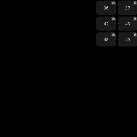
36
37
42
43
48
49