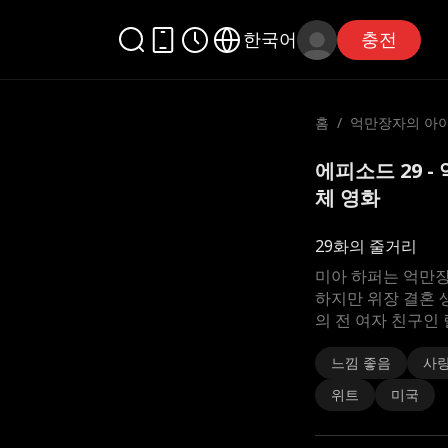
한국어
충전
홈
/
억만장자의 아
에피소드 29 
체 영화
29화의 줄거리
미아 하퍼는 억만장
하지만 위장 결혼 
의 전 여자 친구인
느낌 좋음
사
위트
미국