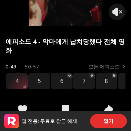
에피소드 4 - 악마에게 납치당했다 전체 영
화
0-49
50-57
모든 에피소드
4
5
6
7
8
9
공유
4.2k
126.5k
열기
앱 전용: 무료로 잠금 해제