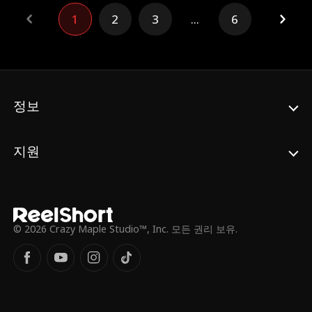
헌신할수록, 바네사는 그의 끼리끼리함과 위
남자, 노아의 남동생이자 새롭게 돌아온 알파
험한 본성에도 불구하고 점점 그의 마음을 열
1
2
3
...
6
리암 그레이븐스였다. 어린 시절부터 엘라를
게 됩니다. 과연 바네사는 마르셀로를 아이의
사랑해 온 리암은 엘라가 자신의 운명임을 알
아버지로 받아들이고, 그의 제안대로 마피아
고 있었다. 하지만 질투로 가득 찬 라이벌과 앙
제국의 여왕이 될 수 있을까요?
심을 품은 노아, 그리고 그들을 갈라놓으려는
두 세계 사이에서, 엘라와 리암은 운명적인 사
랑을 지켜낼 수 있을까?
정보
지원
© 2026 Crazy Maple Studio™, Inc. 모든 권리 보유.