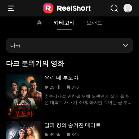
홈
카테고리
브랜드
다크
다크 분위기의 영화
우린 네 부모야
29.1k
316
추수감사절 만찬을 위해 오랜만에 집에 돌아
온 대학교 새내기 소녀. 하지만 그녀는 곧 부모
님의 모습에서 무언가 섬뜩하고 수상한 점을
느끼기 시작한다.
알파 킹의 숨겨진 메이트
49.5k
345