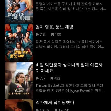
운명의 메이트를 구하기 위해 잔혹한 아버지
를 죽인 새로운 알파 킹. 하지만 그는 진짜 메
이트를 지키기 위해 가짜 루나를 내세울 수밖
에 없었다. 그러나 전투를 위해 떠난 사이, 진
짜 루나는 가짜 루나에게 발각되어 잔혹한 고
엄마 영웅, 분노 해방
문을 당한다. 그녀는 과연 알파 킹이 돌아오기
전까지 버틸 수 있을까?
7.8k
100
작은 동네 식당을 운영하며 조용히 살아가는
피닉스 라이언. 그러나 그녀의 십대 딸이 인신
매매범들에게 납치와 성폭행을 당하자, 피닉
스는 평범한 동네 사람의 가면을 벗어던지고
전직 네이비 씨얼 출신 대위이자 전설의 영웅
비밀 억만장자 상속녀와 절대 이혼하
이었던 본래 모습으로 되돌아이어 딸을 구하
지 마세요
고 납치범 조직인 나바로 카르텔을 일망타진
했다.
75k
432
Tristan Beckett과 결혼하고 그의 혈액 은행
역할을 한 지 3년 만에 Joyce Powell은 마침내
그와 이혼합니다! 트리스탄은 조이스가 단지
돈 때문에 그와 결혼한 헛된 소녀라고 생각했
악마에게 납치당했다
습니다. 그는 그녀가 비밀 억만장자 상속녀라
는 사실을 거의 알지 못했습니다! 트리스탄은
10.5M
126.5k