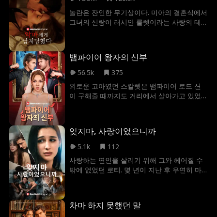
조이스의 마음을 되찾을 수 있을까요? 아니면
놀란은 잔인한 무기상이다. 미아의 결혼식에서
그녀는 훨씬 더 어린 큐티 파이 윌리엄 포프에
그녀의 신랑이 러시안 룰렛이라는 사랑의 테
게 반하게 될까요?
스트에서 실패하자 당장에서 그녀를 납치했다.
자신의 도덕적 신념과 점점 커져가는 놀란의
매력, 미아는 갈등에 빠졌다. 이 남자는 그녀를
뱀파이어 왕자의 신부
얻기 위해 무슨 일이든 마다하지 않는데...
56.5k
375
외로운 고아였던 스칼렛은 뱀파이어 로드 션
이 구해줄 때까지도 거리에서 살아가고 있었
다. 안타까움을 느낀 션은 스칼렛을 집으로 데
려가 혈족의 하인이자 연인으로 삼아 피의 맹
세를 통해 그녀를 지키겠다고 약속한다. 하지
잊지마, 사랑이었으니까
만 그들의 행복하고 사랑스러운 나날은 섹시
하고 위험한 인간 여자인 첼시가 나타나 션을
5.1k
112
유혹하면서 끝나고 만다. 게다가 션은 첼시를
사랑하는 연인을 살리기 위해 그와 헤어질 수
뱀파이어로 만들었을 뿐만 아니라, 첼시가 스
밖에 없었던 로티. 몇 년이 지난 후 우연히 마
칼렛의 피를 빨도록 허락한다. 새로운 연인에
주치게 된 옛 연인은 거물 변호사이자, 백만장
게 집착한 션은 피의 맹세를 하는 그날 밤을 놓
자가 되어 있었다. 하지만 그는 자신에게 상처
쳐버렸고, 스칼렛은 죽음의 위기에 처한다. 모
를 준 로티를 잊지 못한 채, 그녀를 향한 복수
욕과 상처를 참지 못하고 마침내 자신을 위해
차마 하지 못했던 말
의 칼날을 점점 더 날카롭게 하는데...
살기로 결심한 스칼렛은 목숨을 걸고 하인과