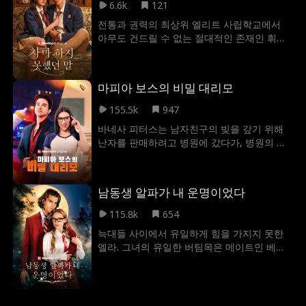
6.6k
121
주인의 유대를 끊어 션을 떠나려 한다. 스칼렛
의 생명이 아슬아슬한 순간, 뱀파이어 프린스
전통과 권력의 최상위 엘리트 사립학교에서
알라리크가 갑자기 나타나 그녀를 구해주지
아무도 건드릴 수 없는 절대적인 존재인 휘트
만, 스칼렛은 알라리크의 친절에 감사하면서
랭커스터. 어느 날 한 아웃사이더 소녀가 우연
도 두려움을 느낀다. 하지만 스칼렛은 예전에
히 그의 구역에 발을 들이게 되고 그의 비밀을
자신을 도와준 뱀파이어가 이 새로운 왕자라
알게 된다. 권력과 욕망, 비밀이 뒤엉킨 게임에
마피아 보스의 비밀 대리모
는 사실을 알지 못하는데...
서 먼저 무너지는 쪽은 누구일까?
155.5k
947
바네사 피터스는 남자친구의 빚을 갚기 위해
난자를 판매하려고 병원에 갔다가, 병원의 실
수로 뜻밖의 임신을 하게 됩니다. 남자친구의
외도를 알게 되자, 바네사는 혼자서 아이를 낳
기로 결심합니다. 하지만 아이의 아버지가 다
남동생 알파가 내 운명이었다
름 아닌, 냉혹하고 살인을 서슴지 않는 마피아
보스 마르셀로 라빈이라는 사실을 알게 되자
115.8k
654
그녀는 두려움에 휩싸입니다. 이후, 마피아의
늑대들 사이에서 유일하게 힘을 가지지 못한
돈을 노리고 바네사를 습격한 양아치들로부터
엘라. 그녀의 유일한 버팀목은 메이트인 베타
그녀를 구한 마르셀로는 그녀의 의사와 상관
노아 그레이븐스뿐이었다. 하지만 노아가 그녀
없이 자신의 저택으로 데려갑니다. 마르셀로가
의 라이벌 에바와 바람을 피우는 장면을 목격
범죄자들, 위협자들, 그리고 자신의 마피아 조
한 순간, 엘라의 세상은 무너져 내렸다. 그때
직에서부터 바네사를 지키기 위해 끊임없이
앞에 나타난 것은 오랜 시간 엘라를 지켜봐 온