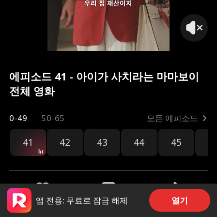
우리 집 재산이지
에피소드 41 - 아이가 사치라는 마마보이
전체 영화
0-49
50-65
모든 에피소드
41
42
43
44
45
4
열기
앱 전용: 무료로 잠금 해제
공유
18
212