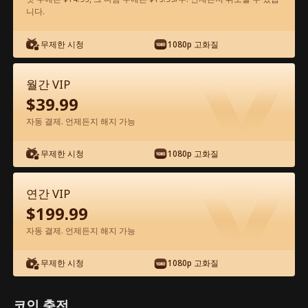
니다.
앱에서 무료로 보기
무제한 시청
1080p 고화질
월간 VIP
$
39.99
자동 결제. 언제든지 해지 가능
무제한 시청
1080p 고화질
에피소드 55 - 악마에게 납치당했다 전체
영화
연간 VIP
$
199.99
0-49
50-57
모든 에피소드
자동 결제. 언제든지 해지 가능
52
53
54
55
56
57
무제한 시청
1080p 고화질
코인 충전