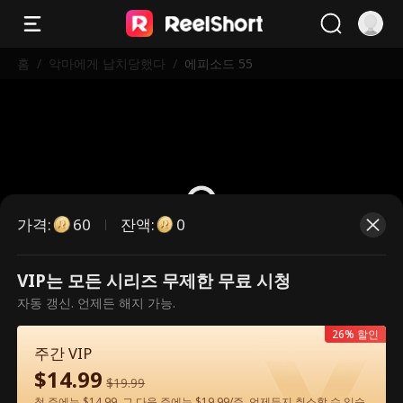
홈
/
악마에게 납치당했다
/
에피소드 55
가격
:
잔액
:
60
0
VIP는 모든 시리즈 무제한 무료 시청
유료 에피소드입니다. 시청하시려면
자동 갱신. 언제든 해지 가능.
잠금을 해제해 주세요.
26% 할인
주간 VIP
$
14.99
60
지금 잠금 해제
$
19.99
첫 주에는 $14.99, 그 다음 주에는 $19.99/주. 언제든지 취소할 수 있습