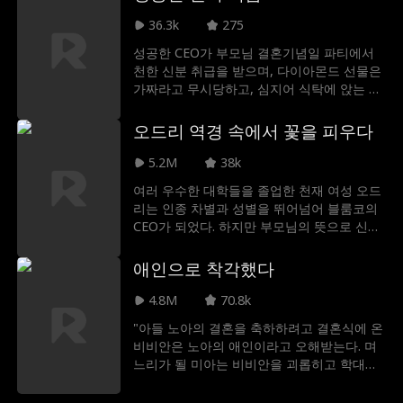
진짜 모습을 알게 된 지금, 니콜은 상속녀로
돌아와 자신의 딸을 되찾고, 모두에게 진짜 여
36.3k
275
왕의 모습을 보여주기로 다짐한다.
성공한 CEO가 부모님 결혼기념일 파티에서
천한 신분 취급을 받으며, 다이아몬드 선물은
가짜라고 무시당하고, 심지어 식탁에 앉는 것
조차 금지당한다!
오드리 역경 속에서 꽃을 피우다
5.2M
38k
여러 우수한 대학들을 졸업한 천재 여성 오드
리는 인종 차별과 성별을 뛰어넘어 블룸코의
CEO가 되었다. 하지만 부모님의 뜻으로 신분
을 숨긴 채 살아가던 오드리는 남자 친구인 그
래디에게 배신을 당하게 되고, CEO의 자리마
애인으로 착각했다
저 빼앗길 위기에 처하는데. 어릴 적 경쟁 관
계였던 라이더 말로우의 도움을 받아 위기를
4.8M
70.8k
피하고, 언제나 적으로만 생각했던 말로우의
"아들 노아의 결혼을 축하하려고 결혼식에 온
진심을 알게 되면서 함께 어려움을 헤쳐나가
비비안은 노아의 애인이라고 오해받는다. 며
게 된다
느리가 될 미아는 비비안을 괴롭히고 학대하
지만 뒤늦게 달려온 노아가 그녀를 구해주며
어머니라고 밝힌다. 노발대발한 노아, 모든 사