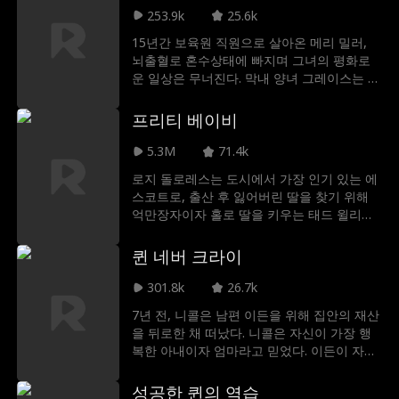
안 말을 하지 않던 조나단의 아들 노아는 라일
253.9k
25.6k
라와 함께 지내며 다시 목소리를 되찾고, 경매
15년간 보육원 직원으로 살아온 메리 밀러,
에서는 라일라의 도움으로 조나단이 숨겨진
뇌출혈로 혼수상태에 빠지며 그녀의 평화로
보물 상자를 손에 넣는다. 라일라는 집에서 키
운 일상은 무너진다. 막내 양녀 그레이스는 자
우는 강아지와 "대화"를 나누듯 행동하며 단
신의 피까지 팔며 그녀를 구하려 애쓰지만 다
서를 따라 노아의 잃어버린 바이올린을 찾아
른 자식들 로즈와 윌리엄은 잔혹한 본성을 드
프리티 베이비
주기도 한다. 조나단의 여동생 이사벨과 함께
러낸다. 깨어난 메리는 자신이 피닉스 그룹의
디자인한 핸드백은 큰 인기를 끌며, 위기에 놓
전설적 CEO라고 선언하자 주변은 그녀를 조
5.3M
71.4k
였던 이사벨의 회사를 구해낸다. 어느 날 위험
롱하며 주먹까지 휘둘렀다. 하지만 "망상에
이 닥치자, 라일라는 해럴드와 함께 음모를 꾸
로지 돌로레스는 도시에서 가장 인기 있는 에
빠진 노인"을 학대한 이들은 곧 끔찍한 실수
몄던 비비안이 진실을 털어놓도록 만들고, 그
스코트로, 출산 후 잃어버린 딸을 찾기 위해
를 깨닫게 되는데... 메리의 거대한 제국이 가
로 인해 숨겨졌던 진실들이 하나씩 밝혀진다.
억만장자이자 홀로 딸을 키우는 태드 윌리엄
족을 배신한 자들에게 복수를 시작하는 동시,
라일라는 가족이 위험에서 벗어날 수 있도록
스와 가짜 약혼을 한다. 하지만 릴리는 태드의
진정한 정체성도 모른 채 그녀를 사랑한 딸에
돕고, 모든 계략을 폭로해 해럴드와 카렌, 비
사랑스러운 딸 릴리가 바로 자신이 그토록 찾
퀸 네버 크라이
게는 상을 준다.
비안을 궁지로 몰아넣는다.
던 딸이라는 걸 모르는데.
301.8k
26.7k
7년 전, 니콜은 남편 이든을 위해 집안의 재산
을 뒤로한 채 떠났다. 니콜은 자신이 가장 행
복한 아내이자 엄마라고 믿었다. 이든이 자신
과 가장 친한 친구 엘레인과 함께 자신을 감옥
에 보내고 딸을 빼앗기 전까지는 말이다. 둘의
성공한 퀸의 역습