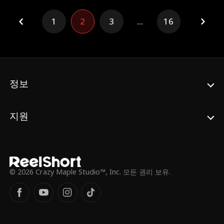
람들을 추궁하는데 이때 미아는 임신했다는
핑계로 발뺌한다. 곧 노아의 할머니, 캐서린의
1
2
3
...
16
80세 생일 파티가 다가왔다. 미아는 캐서린의
환심을 사기 위해 귀중한 선물을 준비했지만
이게 웬일일까? 선물이 전부 가짜였다. 아이
를 빌미로 하퍼 가문에 시집가려던 미아, 과연
아이의 친아빠는 누구일까? 하퍼 가문에서 그
녀를 받아줄 수 있을까?"
정보
지원
© 2026 Crazy Maple Studio™, Inc. 모든 권리 보유.