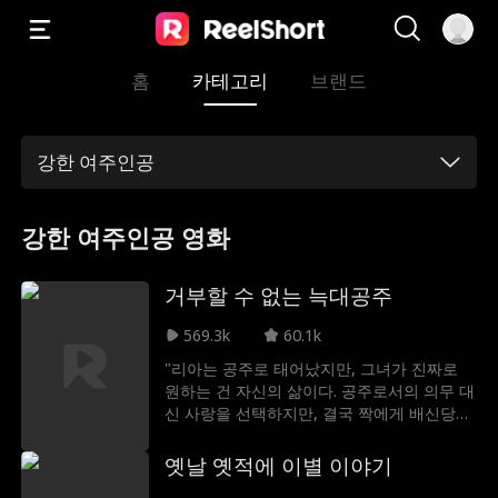
홈
카테고리
브랜드
강한 여주인공
강한 여주인공 영화
거부할 수 없는 늑대공주
569.3k
60.1k
"리아는 공주로 태어났지만, 그녀가 진짜로
원하는 건 자신의 삶이다. 공주로서의 의무 대
신 사랑을 선택하지만, 결국 짝에게 배신당하
고 버림받게 된다. 그러나 그녀는 그 상처를
마음에 오래 담아두지 않는다. 뜻밖에 그녀는
옛날 옛적에 이별 이야기
비밀을 품은 새로운 짝과 결속을 다지며 권력,