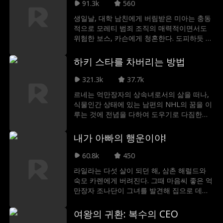
속임수, 그리고 또 다른 기회의 세계로 내던져
91.3k
560
지게 된다. 이제 규칙을 따르는 것은 끝났다.
생일날, 대학 남친에게 버림받은 미아는 충동
자신의 왕위를 되찾고, 그녀를 의심했던 모든
적으로 모레티 범죄 조직의 매력적이면서도
사람들을 후회하게 만들 때이다!"
위험한 보스, 카슨에게 청혼한다. 도피하듯 시
작된 이 관계는 예상 밖으로 깊어져 간다. 하
지만 미아를 놓아줄 생각이 없는 전 남친 에이
하키 스타를 차버리는 방법
든은 집착과 질투에 눈이 멀어 통제력을 잃는
다. 그는 미아가 카슨과 쌓아가는 새로운 삶을
321.3k
37.7k
망치면서라도 그녀를 되찾으려 한다. 더 이상
르네는 억만장자의 상속녀로서의 삶을 떠나,
뒤돌아보지 않는 미아. 카슨의 품 안에서 더욱
식물인간 상태에 있는 남편의 NHL의 꿈을 이
단단하게 각성한 그녀는, 에이든에게 자신이
루는 것에 전념을 다하여 도우기로 다짐한다.
무엇을 잃어버린 건지 똑똑히 보여줄 준비가
하지만 고통스러운 유산의 충격을 겪은 후, 그
되어 있다.
녀는 잔혹한 진실을 마주하게 되는데. 바로 자
내가 아빠의 행운이야!
신이 모든 것을 바친 남편이 이미 다른 사람을
선택했을지도 모른다는 것
60.8k
450
라일라는 다섯 살이 되던 해, 삼촌 해럴드와
숙모 카렌에게 버려진다. 그때 마음씨 좋은 억
만장자 조나단이 그녀를 발견해 집으로 데려
간다. 조나단은 라일라를 입양하고, 그날 이후
로 집안 분위기가 조금씩 밝아지기 시작한다.
여왕의 귀환: 복수의 CEO
라일라는 행운과 따뜻함을 가져온다. 오랫동