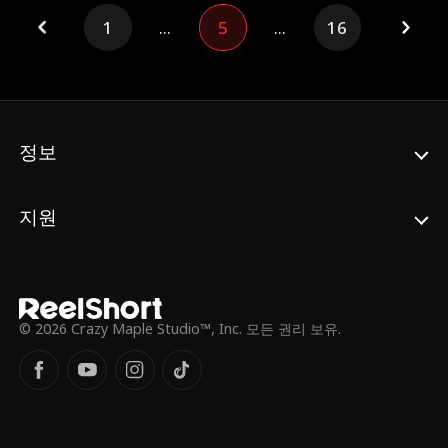
했고, 이 변신을 이용해 부잣집 도련님 프레스
1
...
5
...
16
턴 킹슬리의 눈에 들기로 했다. 애나의 목표는
프레스턴을 발판 삼아 빼앗긴 꿈을 되찾는 것!
위험한 거짓말로 시작된 이 화려한 변신극은
과연 그녀에게 꿈과 해방을 가져다줄 수 있을
까?
정보
지원
© 2026 Crazy Maple Studio™, Inc. 모든 권리 보유.