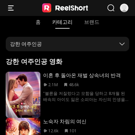
홈
카테고리
브랜드
강한 여주인공
강한 여주인공 영화
이혼 후 돌아온 재벌 상속녀의 반격
2.1M
48.6k
"불륜을 저질렀다고 모함을 당하고 8개월 된
배속의 아이도 잃은 소피아는 자신의 인생을
망쳐버린 리안과 라나에게 복수하겠다고 다짐
했다. 설리반 가족이 찾아와서야 소피아는 자
신이야말로 진짜 상속녀지 라나가 아니라는
노숙자 차림의 여신
것을 깨달았다. 전남편과 라나에게 복수할 기
회를 찾은 소피아는 자신의 정체를 숨기고 복
12.6k
101