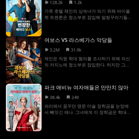
처 입은 클레어는 복수를 위해 지독한 다이어
128.2k
1.2k
트 끝에 아름다운 모습으로 다시 디클란의 앞
가족 호텔 체인의 상속녀가 되기 위해 바이올
에 나타나게 된다. 디클란에게 집착하는 빅토
렛 트렌튼은 청소부로 잠입해 말썽꾸러기들을
리아의 방해 공작에도 둘은 서로에 대한 오해
하나씩 제거합니다. 과연 그녀는 성공하여 호
를 깨닫고 디클란의 비밀을 클레어가 알게 되
텔을 구할 수 있을까요? 그리고 그녀의 섹시한
면서 서로에 대한 진심을 표현하게 된다.
새 COO Kasey Johnson은 단지 강력한 동맹
여보스 VS 라스베가스 악당들
자일까요, 아니면 그 이상일까요?
3.2M
31.9k
제인은 직원 학대 혐의를 조사하기 위해 자신
의 카지노에 청소부로 잠입한다. 하지만 그녀
가 성실한 직원들을 보호하기 위해 자신의 신
분을 밝히려 할 때마다 아무도 그녀를 믿지 않
는데, 심지어 자신의 신분을 도용한 사람까지
파크 애비뉴 여자애들은 만만치 않아
나타나게 되고. 고작 청소부에 불과한 그녀는
무엇을 할 수 있을 것인가?
38.4k
249
파리에서 꿈꾸던 명문 미술 장학금을 눈앞에
서 빼앗긴 애나. 그녀에게 이 장학금은 학대하
는 부모에게서 벗어날 유일한 기회였기에 좌
절은 더욱 컸다. 애나는 절망 대신 복수와 꿈을
위한 변신을 택했다. 그녀는 화려하고 매혹적
인 뉴욕 사교계 인사로 완벽하게 신분을 세탁