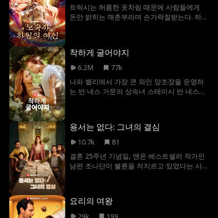
수의 길에 올랐다. 그러던 중 소피아 없이 살
트릭시는 허름한 옷차림 때문에 사람들에게
수 없다는 것을 깨달은 리안은 라나의 속임수
돈만 밝히는 매춘부라며 손가락질받는다. 하지
에 걸려들었다..."
만 사람들은 트릭시가 국가 최고의 부자이자
인기남인 전쟁 영웅, 라이샌더 암스트롱을 치
유할 수 있는 유일한 사람이며, 그의 마음까지
착하게 굴어야지
얻었다는 사실은 알지 못한다!
6.2M
77k
나파 밸리에서 가장 큰 와인 양조장을 운영하
는 반 네스 가문의 상속녀 스테이시 반 네스는
자신의 신분을 감추고 피트 데이비스와 연애
를 하다가 처참히 버림을 받게 된다. 그녀는 자
신이 국내에서 가장 부유한 상속녀라는 사실
용서는 없다: 그녀의 결심
을 모두에게 알리기로 결심하지만, 아무도 그
녀를 믿지 않는데...
10.7k
81
결혼 25주년 기념일, 앤은 베스트셀러 작가인
남편 조나단이 불륜을 저지르고 있었다는 사
실을 알게 된다. 앤은 더 이상 참을 수 없어 마
침내 이혼을 결심한다. 조나단은 자신이 곧 출
판사의 CEO가 될 것이라고 믿으며, 앤을 가차
요리의 여왕
없이 내쫓는다. 절망 속에서 조나단을 용서하
지 않기로 결심한 앤은, 엘리트 출판사의 회장
29k
199