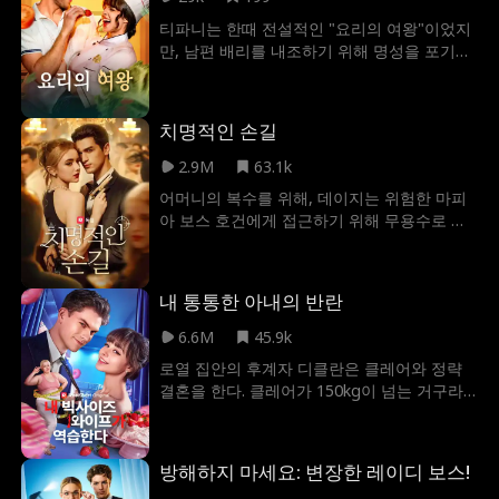
직을 다시 맡고 조나단을 직무에서 해임한다.
티파니는 한때 전설적인 "요리의 여왕"이었지
그제야 조나단은 비로소 25년 동안 평범한 주
만, 남편 배리를 내조하기 위해 명성을 포기했
부로 살아온 아내가 사실은 부유한 상속녀였
다. 하지만 배리는 티파니를 배신하고, 정부 세
음을 깨닫는다.
라의 편을 들며 티파니를 쓸모없는 존재처럼
대한다. 가슴이 무너진 티파니는 목적 없이 방
치명적인 손길
황하다가, 운명처럼 클로드의 작은 레스토랑
을 발견한다. 그곳에서 숨겨진 재능이 다시 불
2.9M
63.1k
타오른 티파니는 비평가들을 자신의 요리 실
어머니의 복수를 위해, 데이지는 위험한 마피
력으로 압도해 버린다. 그리고 티파니는 다시
아 보스 호건에게 접근하기 위해 무용수로 변
배리와 마주하게 되는데...
장한다. 데이지의 의도를 의심하면서도, 호건
은 그녀의 치명적인 매력에 끌리게 된다. 데이
지는 무사히 빠져나갈 수 있을까, 아니면 호건
내 통통한 아내의 반란
과의 열정에 휘말리게 될까?
6.6M
45.9k
로열 집안의 후계자 디클란은 클레어와 정략
결혼을 한다. 클레어가 150kg이 넘는 거구라
는 사실을 결혼식이 되어서야 알게된 디클란
은 마지못해 결혼생활을 시작하고, 클레어의
일방적인 사랑에 스트레스를 받으며 결국 외
방해하지 마세요: 변장한 레이디 보스!
모를 비난하는 심한 말을 하게 되는데. 이에 상