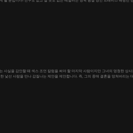
 될 뿐입니다! 친구도 없고 살 곳도 없는 테일러는 영국 왕실 경인 트래비스 해링턴
는 "단순한 친구"로 남겠다고 다짐하지만, 화끈한 영국 플레이보이를 룸메이트로 둔다
 사실을 감안할 때 섹스 조언 칼럼을 써야 할 마지막 사람이지만 그녀의 멍청한 상사
한 낯선 사람을 만나 감질나는 제안을 제안합니다. 즉, 그의 중매 결혼을 망쳐버리는 