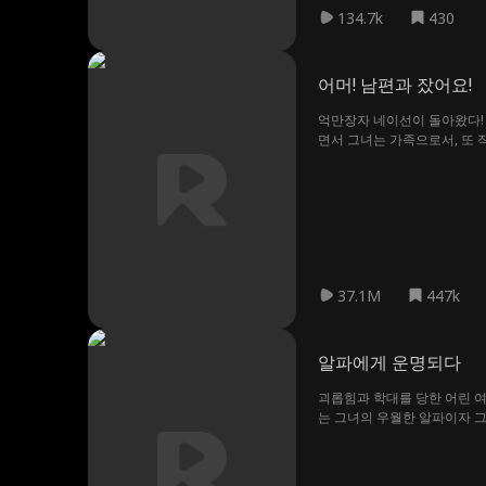
134.7k
430
어머! 남편과 잤어요!
억만장자 네이선이 돌아왔다!
면서 그녀는 가족으로서, 또 
자신의 아내임을 인지하지 못
인지 보여준다
37.1M
447k
알파에게 운명되다
괴롭힘과 학대를 당한 어린 여
는 그녀의 우월한 알파이자 그