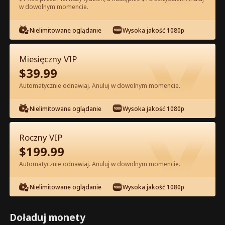
w dowolnym momencie.
Oglądaj za darmo w Apce
Nielimitowane oglądanie
Wysoka jakość 1080p
Miesięczny VIP
$
39.99
Automatycznie odnawiaj. Anuluj w dowolnym momencie.
Nielimitowane oglądanie
Wysoka jakość 1080p
Odcinek 46 - Pocałuj Mnie po Raz
Ostatni Pełna Wersja Filmu
Roczny VIP
$
199.99
0-49
50-90
Wszystkie Odcinki
Automatycznie odnawiaj. Anuluj w dowolnym momencie.
44
45
46
47
48
49
Nielimitowane oglądanie
Wysoka jakość 1080p
Doładuj monety