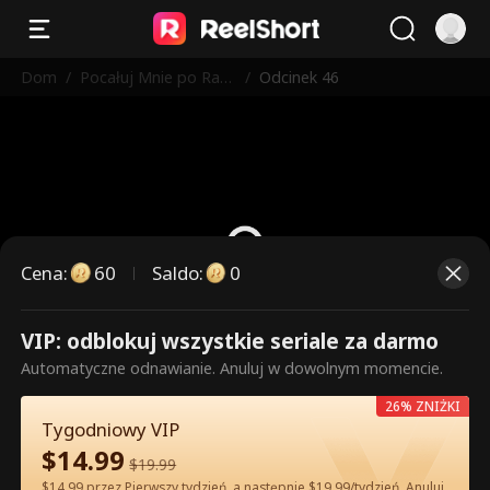
Dom
/
Pocałuj Mnie po Raz
/
Odcinek 46
Ostatni
Cena
:
60
Saldo
:
0
VIP: odblokuj wszystkie seriale za darmo
To są płatne odcinki. Odblokuj,
Automatyczne odnawianie. Anuluj w dowolnym momencie.
aby oglądać.
26% ZNIŻKI
Tygodniowy VIP
$
14.99
60
Odblokuj teraz
$
19.99
$14.99 przez Pierwszy tydzień, a następnie $19.99/tydzień. Anuluj