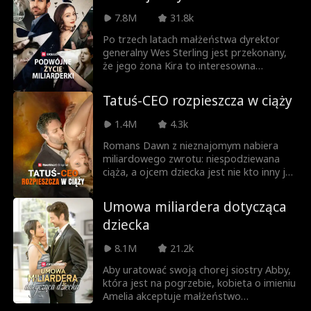
do tej więzi? Czy Theo jest jej zgubą, czy
7.8M
31.8k
miłością życia?
Po trzech latach małżeństwa dyrektor
generalny Wes Sterling jest przekonany,
że jego żona Kira to interesowna
oszustka. Zmęczona oskarżeniami i złym
traktowaniem, Kira w końcu się z nim
Tatuś-CEO rozpieszcza w ciąży
rozwodzi i ponownie przyjmuje swoją
prawdziwą tożsamość… dziedziczki
1.4M
4.3k
miliardowej fortuny! Co zrobi Wes, gdy
zrozumie, że popełnił największy błąd
Romans Dawn z nieznajomym nabiera
swojego życia? Czy Kira się na nim
miliardowego zwrotu: niespodziewana
zemści… a może znów się w nim zakocha?
ciąża, a ojcem dziecka jest nie kto inny jak
miliarder Isaac Stanton! Można by
pomyśleć, że Dawn trafiła na żyłę złota...
Umowa miliardera dotycząca
ale dlaczego ucieka?!
dziecka
8.1M
21.2k
Aby uratować swoją chorej siostry Abby,
która jest na pogrzebie, kobieta o imieniu
Amelia akceptuje małżeństwo
kontraktowe — bez seksu, bez miłości i z