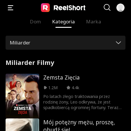
Dom
Kategoria
Marka
Miliarder
Miliarder Filmy
Zemsta Zięcia
1.2M
4.4k
Po latach złego traktowania przez
rodzinę żony, Leo odkrywa, że jest
spadkobiercą ogromnej fortuny. Teraz
czas na zemstę!
Mój potężny mężu, proszę,
obudź się!