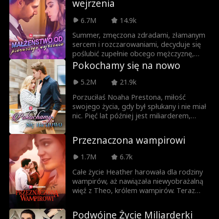
wejrzenia
6.7M
14.9k
Summer, zmęczona zdradami, złamanym
sercem i rozczarowaniami, decyduje się
poślubić zupełnie obcego mężczyznę,
który obiecuje jej późniejszy rozwód.
Pokochamy się na nowo
Przechodząc przez wzloty i upadki tego
niespodziewanego małżeństwa, gdy jej
5.2M
21.9k
mąż nie zamierza się poddać i jej puścić,
Porzuciłaś Noaha Prestona, miłość
Summer zaczyna dostrzegać, że
swojego życia, gdy był spłukany i nie miał
prawdziwa miłość potrafi pojawić się w
nic. Pięć lat później jest miliarderem,
najmniej oczekiwanym momencie.
który chce przejąć twoją firmę i zamienić
twoje życie w piekło. Czy wyjawisz mu
Przeznaczona wampirowi
prawdęo tym, dlaczego naprawdę go
zostawiłaś, czy jest już za późno na drugą
1.7M
6.7k
szansę w miłości?
Całe życie Heather harowała dla rodziny
wampirów, aż nawiązała niewyobrażalną
więź z Theo, królem wampirów. Teraz
musi znaleźć odpowiedzi na wszystkie
tajemnice – co się stało z jej utraconymi
Podwójne Życie Miliarderki
wspomnieniami z dzieciństwa? Jak doszło