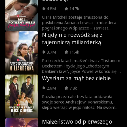
4.8M
14.7k
Ciara Mitchell zostaje zmuszona do
poślubienia Adriana Lewisa – miliardera
pogrążonego w śpiączce – zamiast
swojej siostry, Flory. W zamian ojciec
Nigdy nie rozwódź się z
obiecuje opłacić leczenie jej ciężko
tajemniczą miliarderką
chorego dziadka. Gdy Adrian się wybudza,
okazuje się, że nie może chodzić, a
3.7M
11.4k
otaczająca go rzeczywistość pełna jest
intryg. Pomiędzy małżonkami powoli
Po trzech latach małżeństwa z Tristanem
rodzi się uczucie, które wystawi ich na
Beckettem i bycia jego „chodzącym
próbę. Czy miłość może zrodzić się z
bankiem krwi”, Joyce Powell w końcu się z
kłamstwa i poświęcenia?
nim rozwodzi! Tristan myślał, że Joyce to
Wyszłam za mąż bez ciebie
tylko próżna dziewczyna, która wyszła za
niego dla pieniędzy — nie wiedział jednak,
2.6M
7.8k
że jest tajemniczą miliarderką,
Rozalia przez całe trzy lata oddawała
dziedziczką fortuny! Czy Tristan odzyska
swoje serce Andrzejowi Konarskiemu,
serce Joyce? A może zakocha się w dużo
ślepo wierząc w jego miłość. Na swoim
młodszym, uroczym Williamie Pope?
ślubie z kimś innym, on nagle się pojawia,
by powiedzieć jej, że… przez cały czas
Małżeństwo od pierwszego
była dla niego wszystkim?