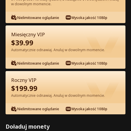
w dowolnym momencie.
Oglądaj za darmo w Apce
Nielimitowane oglądanie
Wysoka jakość 1080p
Miesięczny VIP
$
39.99
Automatycznie odnawiaj. Anuluj w dowolnym momencie.
Nielimitowane oglądanie
Wysoka jakość 1080p
Odcinek 58 - Pocałuj Mnie po Raz
Ostatni Pełna Wersja Filmu
Roczny VIP
$
199.99
0-49
50-90
Wszystkie Odcinki
Automatycznie odnawiaj. Anuluj w dowolnym momencie.
58
59
60
61
62
6
Nielimitowane oglądanie
Wysoka jakość 1080p
Doładuj monety