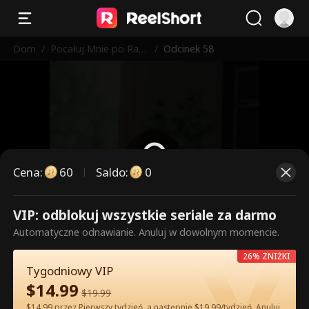
Dom
/
Pocałuj Mnie po Raz
/
Odcinek 58
Ostatni
Cena
:
60
Saldo
:
0
VIP: odblokuj wszystkie seriale za darmo
To są płatne odcinki. Odblokuj,
Automatyczne odnawianie. Anuluj w dowolnym momencie.
aby oglądać.
26% ZNIŻKI
Tygodniowy VIP
$
14.99
60
Odblokuj teraz
$
19.99
$14.99 przez Pierwszy tydzień, a następnie $19.99/tydzień. Anuluj