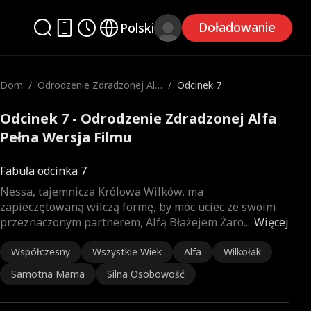
Doładowanie
Polski
Dom
/
Odrodzenie Zdradzonej Alf
/
Odcinek 7
a
Odcinek 7 - Odrodzenie Zdradzonej Alfa
Pełna Wersja Filmu
Fabuła odcinka 7
Nessa, tajemnicza Królowa Wilków, ma
zapieczętowaną wilczą formę, by móc uciec ze swoim
przeznaczonym partnerem, Alfą Błażejem Żaro
...
Więcej
Współczesny
Wszystkie Wiek
Alfa
Wilkołak
Samotna Mama
Silna Osobowość