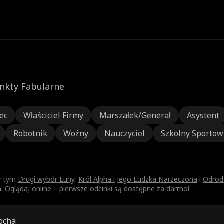
nkty Fabularne
ec
Właściciel Firmy
Marszałek/Generał
Asystent
Robotnik
Woźny
Nauczyciel
Szkolny Sportow
 w tym
Drugi wybór Luny
,
Król Alpha i Jego Ludzka Narzeczona
i
Odrodz
glądaj online – pierwsze odcinki są dostępne za darmo!
ocha