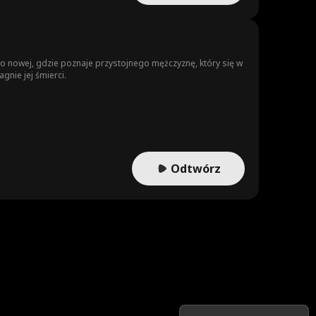
do nowej, gdzie poznaje przystojnego mężczyznę, który się w
gnie jej śmierci.
Odtwórz