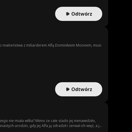
Odtwórz
ego małżeństwa z miliarderem Alfą Dominikiem Moonem, musi
Odtwórz
czego nie miała wilka? Mimo że całe stado jej nienawidziło,
tych urodzin, gdy jej Alfa ją zdradził i zerwał ich więź, a jej
 sześć miesięcy później jej matka tajemniczo zmarła, a nowy