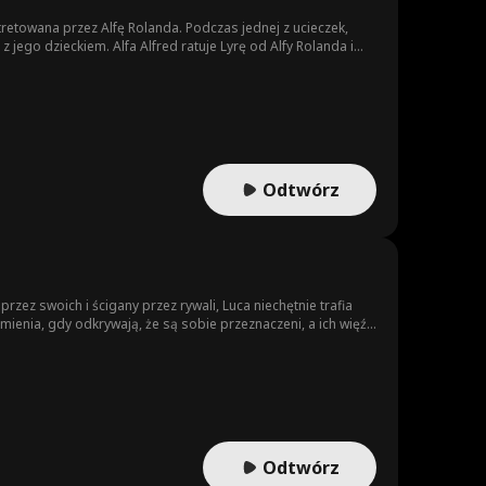
tretowana przez Alfę Rolanda. Podczas jednej z ucieczek,
jego dzieckiem. Alfa Alfred ratuje Lyrę od Alfy Rolanda i
Odtwórz
rzez swoich i ścigany przez rywali, Luca niechętnie trafia
ienia, gdy odkrywają, że są sobie przeznaczeni, a ich więź
ton muszą zdecydować, czy chcą ulec t
Odtwórz