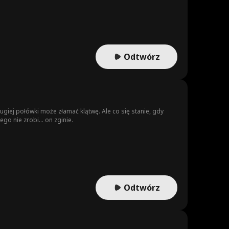
go nie wybaczy, a jednak… czuje do Alfy Nolana nienaturalne
eć kolejną więź partnerską? Z człowiekiem, którego
Odtwórz
drugiej połówki może złamać klątwę. Ale co się stanie, gdy
ego nie zrobi... on zginie.
Odtwórz