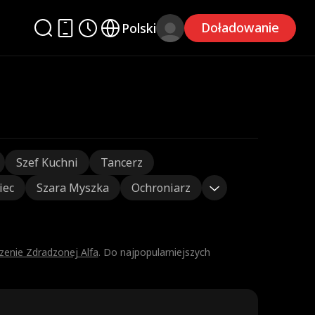
Doładowanie
Polski
Szef Kuchni
Tancerz
iec
Szara Myszka
Ochroniarz
enie Zdradzonej Alfa
. Do najpopularniejszych