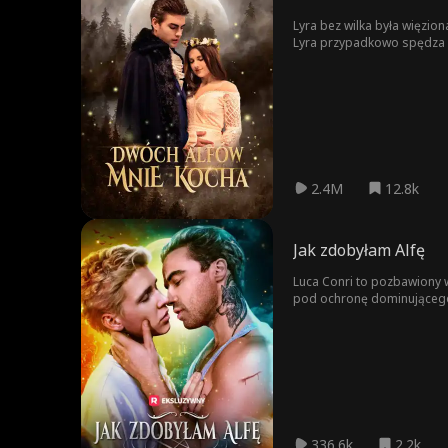
Lyra bez wilka była więzio
Lyra przypadkowo spędza no
zabiera ją do swojego stada
2.4M
12.8k
Jak zdobyłam Alfę
Luca Conri to pozbawiony wi
pod ochronę dominującego A
łamie naturalny porządek st
336.6k
2.2k