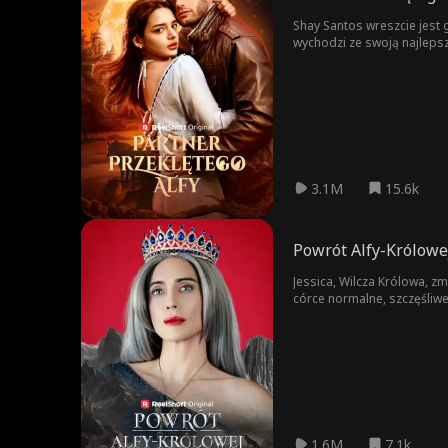
Shay Santos wreszcie jest 
wychodzi ze swoją najleps
pociąg jest natychmiastowy,
partnerki życiowej i nie sp
3.1M
15.6k
Powrót Alfy-Królowe
Jessica, Wilcza Królowa, zm
córce normalne, szczęśliwe
jak niewolnica — upokarzana
swój błąd, postanowiła urato
1.6M
7.1k