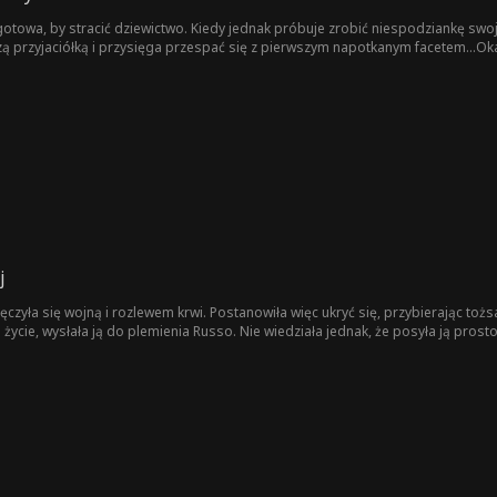
gotowa, by stracić dziewictwo. Kiedy jednak próbuje zrobić niespodziankę sw
zą przyjaciółką i przysięga przespać się z pierwszym napotkanym facetem…Oka
 zwierzęcy, a dla człowieka i wilkołaka… Zakazany.Ale to nie jedyny problem: Mal
łodzi z nią swojego szczenięcia, umrze!
j
ęczyła się wojną i rozlewem krwi. Postanowiła więc ukryć się, przybierając tożs
 życie, wysłała ją do plemienia Russo. Nie wiedziała jednak, że posyła ją pro
, maltretowana, bita i o mało nie została zgwałcona, a to wszystko tylko dlateg
wać córkę i sprawić, by ci, którzy ją skrzywdzili, zapłacili za swoje winy.