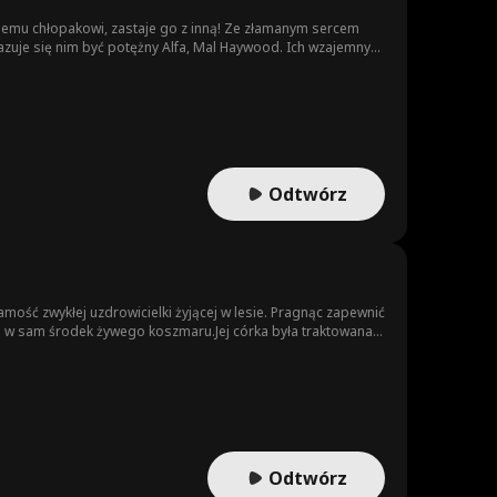
ojemu chłopakowi, zastaje go z inną! Ze złamanym sercem
zuje się nim być potężny Alfa, Mal Haywood. Ich wzajemny
 jest przeklęty i jeśli nie zaznaczy Shay jako swojej
Odtwórz
amość zwykłej uzdrowicielki żyjącej w lesie. Pragnąc zapewnić
sto w sam środek żywego koszmaru.Jej córka była traktowana
o, że nie miała ani sławy, ani władzy. Gdy Jessica zrozumiała
Odtwórz