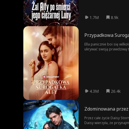
1.7M
8.9k
Przypadkowa Suroga
Ella panicznie boi się wi
ukrywać swoją prawdziwą t
4.3M
26.4k
Zdominowana przez 
Przez całe życie Daisy Storm
Daisy wierzyła, że przynajm
największy prześladowca, b