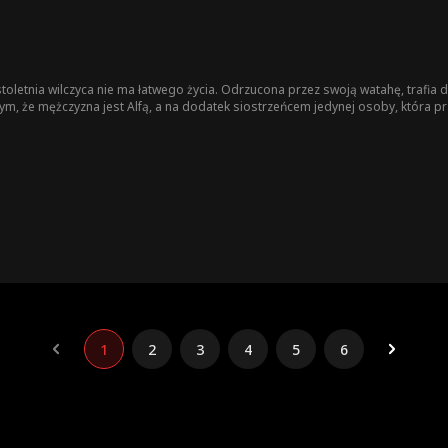
toletnia wilczyca nie ma łatwego życia. Odrzucona przez swoją watahę, trafia 
ym, że mężczyzna jest Alfą, a na dodatek siostrzeńcem jedynej osoby, która pra
1
2
3
4
5
6