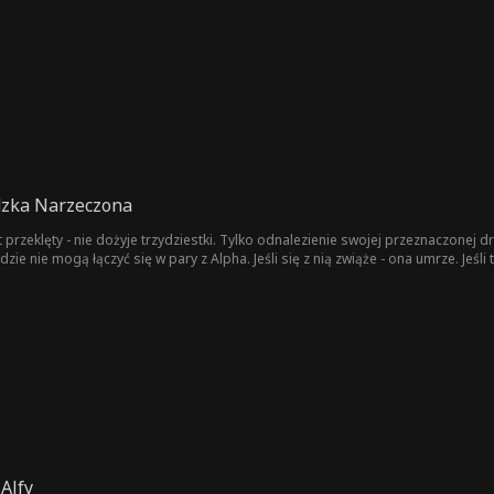
o obwinia o śmierć matki – nakazał jej powrót. Daisy przysięga, że nigdy mu te
 jego surowej natury, wydaje się być odwzajemnione. Czy naprawdę może zawrz
udzka Narzeczona
st przeklęty - nie dożyje trzydziestki. Tylko odnalezienie swojej przeznaczonej 
dzie nie mogą łączyć się w pary z Alpha. Jeśli się z nią zwiąże - ona umrze. Jeśli t
Alfy