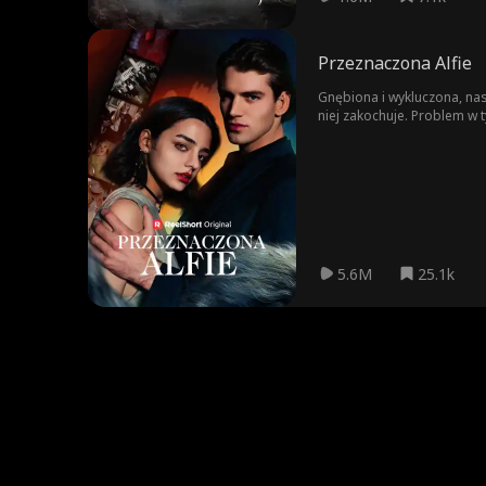
Przeznaczona Alfie
Gnębiona i wykluczona, nas
niej zakochuje. Problem w t
5.6M
25.1k