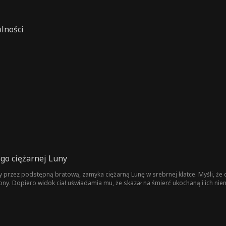
olności
ego ciężarnej Luny
przez podstępną bratową, zamyka ciężarną Lunę w srebrnej klatce. Myśli, że daj
ony. Dopiero widok ciał uświadamia mu, że skazał na śmierć ukochaną i ich ni