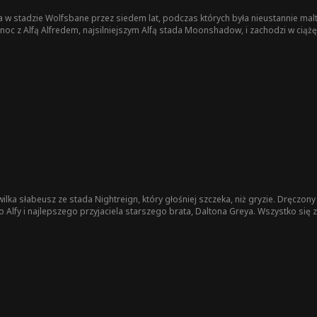
na w stadzie Wolfsbane przez siedem lat, podczas których była nieustannie mal
c z Alfą Alfredem, najsilniejszym Alfą stada Moonshadow, i zachodzi w ciążę z 
. Aby ją chronić, Alfred i Lyra zawierają fałszywy kontrakt Luny.
lka słabeusz ze stada Nightreign, który głośniej szczeka, niż gryzie. Dręczony p
lfy i najlepszego przyjaciela starszego brata, Daltona Greya. Wszystko się zm
ada. Gdy osaczają ich wrogowie, a tradycje próbują ich rozdzielić, Luca i Dal