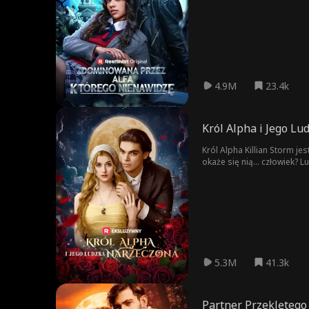
Alfa – Nolan Fenrir, któreg
przyciąganie, które, mimo
nienawidzi najbardziej?!
4.9M
23.4k
Król Alpha i Jego L
Król Alpha Killian Storm je
okaże się nią... człowiek? Lu
5.3M
41.3k
Partner Przeklętego 