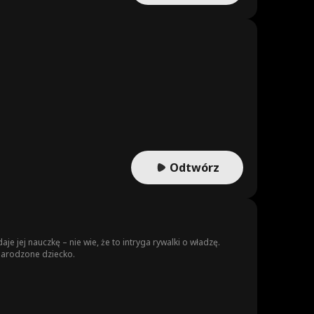
Odtwórz
e jej nauczkę – nie wie, że to intryga rywalki o władzę.
enarodzone dziecko.