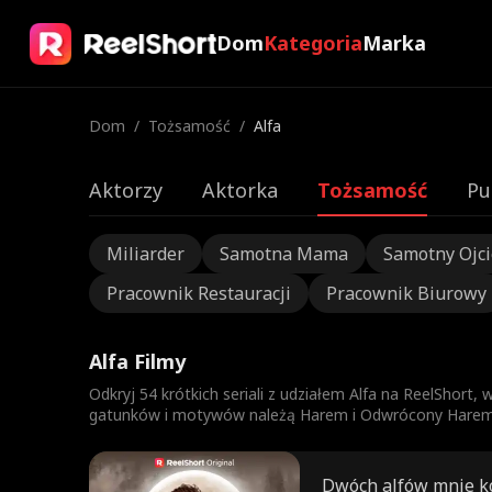
Dom
Kategoria
Marka
Dom
/
Tożsamość
/
Alfa
Aktorzy
Aktorka
Tożsamość
Pu
Miliarder
Samotna Mama
Samotny Ojci
Pracownik Restauracji
Pracownik Biurowy
Alfa Filmy
Odkryj 54 krótkich seriali z udziałem Alfa na ReelShort,
gatunków i motywów należą Harem i Odwrócony Harem. O
Dwóch alfów mnie k