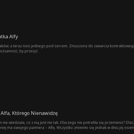
tka Alfy
lkołaków; a teraz nosi jednego pod sercem. Zmuszona do zawarcia kontraktow
ożsamość, by przeżyć.
Alfa, Którego Nienawidzę
 nie wiedziała, co z nią jest nie tak. Dlaczego nie potrafiła się przemienić? Dla
niej ma swojego partnera – Alfę. Wszystko zmieniło się jednak w dniu jej osiemnas
ędący jej wrogiem, został nową Luną. W rozpaczy uciekła z domu, lecz zaledwie