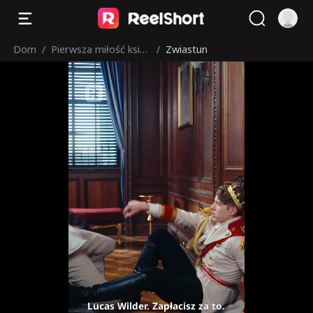
Dom
/
Pierwsza miłość księc
/
Zwiastun
ia
Lucas Wilder. Zapłacisz za to.