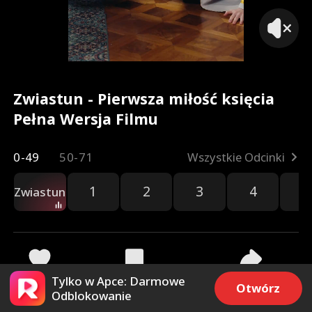
Zwiastun - Pierwsza miłość księcia
Pełna Wersja Filmu
0-49
50-71
Wszystkie Odcinki
1
2
3
4
5
Zwiastun
Tylko w Apce: Darmowe
323
7.7k
Udostępnij
Otwórz
Odblokowanie