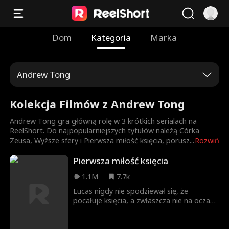
Dom
Kategoria
Marka
Andrew Tong
Kolekcja Filmów z Andrew Tong
Andrew Tong gra główną rolę w 3 krótkich serialach na
ReelShort. Do najpopularniejszych tytułów należą
Córka
Zeusa
,
Wyższe sfery
i
Pierwsza miłość księcia
, porusz
...
Rozwiń
Pierwsza miłość księcia
1.1M
7.7k
Lucas nigdy nie spodziewał się, że
pocałuje księcia, a zwłaszcza nie na oczach
całej szkoły. To, co zaczęło się jako waśń z
księciem Nicholasem, przerodziło się w