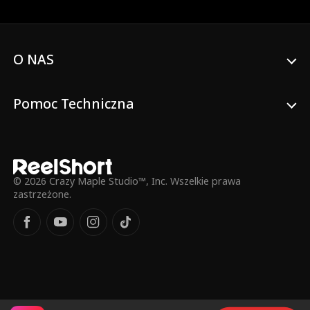
spojrzenie, każde dotknięcie dłoni zbliża
ich do siebie. Ale Nicholas jest rozdarty
między królewskim obowiązkiem a
rosnącym uczuciem do chłopca, którego
O NAS
kiedyś nazywał wrogiem. Obaj boją się
wyznać prawdę... Aż do momentu, gdy nie
da się jej już dłużej ukrywać.
Pomoc Techniczna
© 2026 Crazy Maple Studio™, Inc. Wszelkie prawa
zastrzeżone.