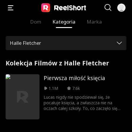
Dom
Kategoria
Marka
Halle Fletcher
Kolekcja Filmów z Halle Fletcher
Pierwsza miłość księcia
1.1M
7.6k
Lucas nigdy nie spodziewał się, że
pocałuje księcia, a zwłaszcza nie na
oczach całej szkoły. To, co zaczęło się
jako waśń z księciem Nicholasem,
przerodziło się w wymuszoną przyjaźń, a
z czasem wszystko stało się jeszcze
bardziej skomplikowane. Każde