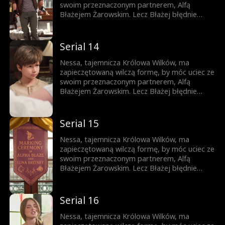
swoim przeznaczonym partnerem, Alfą
Błażejem Żarowskim. Lecz Błażej błędnie
uznaje znamię na ciele ich syna za dowód
zdrady Nessy i czyni ich swoimi sługami.
Dopiero gdy życie ich syna jest zagrożone,
Serial 14
pojawia się szansa, by Błażej zrozumiał
prawdę – lecz czy nie będzie już za późno?
Nessa, tajemnicza Królowa Wilków, ma
zapieczętowaną wilczą formę, by móc uciec ze
swoim przeznaczonym partnerem, Alfą
Błażejem Żarowskim. Lecz Błażej błędnie
uznaje znamię na ciele ich syna za dowód
zdrady Nessy i czyni ich swoimi sługami.
Dopiero gdy życie ich syna jest zagrożone,
Serial 15
pojawia się szansa, by Błażej zrozumiał
prawdę – lecz czy nie będzie już za późno?
Nessa, tajemnicza Królowa Wilków, ma
zapieczętowaną wilczą formę, by móc uciec ze
swoim przeznaczonym partnerem, Alfą
Błażejem Żarowskim. Lecz Błażej błędnie
uznaje znamię na ciele ich syna za dowód
zdrady Nessy i czyni ich swoimi sługami.
Dopiero gdy życie ich syna jest zagrożone,
Serial 16
pojawia się szansa, by Błażej zrozumiał
prawdę – lecz czy nie będzie już za późno?
Nessa, tajemnicza Królowa Wilków, ma