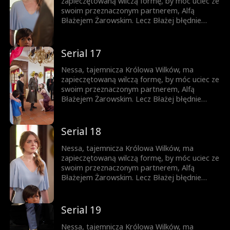
zapieczętowaną wilczą formę, by móc uciec ze
swoim przeznaczonym partnerem, Alfą
Błażejem Żarowskim. Lecz Błażej błędnie
uznaje znamię na ciele ich syna za dowód
zdrady Nessy i czyni ich swoimi sługami.
Dopiero gdy życie ich syna jest zagrożone,
Serial 17
pojawia się szansa, by Błażej zrozumiał
prawdę – lecz czy nie będzie już za późno?
Nessa, tajemnicza Królowa Wilków, ma
zapieczętowaną wilczą formę, by móc uciec ze
swoim przeznaczonym partnerem, Alfą
Błażejem Żarowskim. Lecz Błażej błędnie
uznaje znamię na ciele ich syna za dowód
zdrady Nessy i czyni ich swoimi sługami.
Dopiero gdy życie ich syna jest zagrożone,
Serial 18
pojawia się szansa, by Błażej zrozumiał
prawdę – lecz czy nie będzie już za późno?
Nessa, tajemnicza Królowa Wilków, ma
zapieczętowaną wilczą formę, by móc uciec ze
swoim przeznaczonym partnerem, Alfą
Błażejem Żarowskim. Lecz Błażej błędnie
uznaje znamię na ciele ich syna za dowód
zdrady Nessy i czyni ich swoimi sługami.
Dopiero gdy życie ich syna jest zagrożone,
Serial 19
pojawia się szansa, by Błażej zrozumiał
prawdę – lecz czy nie będzie już za późno?
Nessa, tajemnicza Królowa Wilków, ma