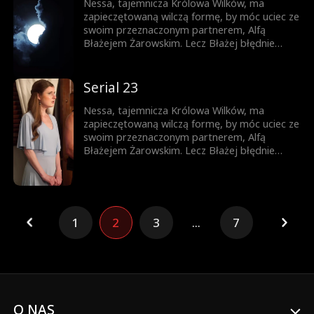
prawdę – lecz czy nie będzie już za późno?
Nessa, tajemnicza Królowa Wilków, ma
zapieczętowaną wilczą formę, by móc uciec ze
swoim przeznaczonym partnerem, Alfą
Błażejem Żarowskim. Lecz Błażej błędnie
uznaje znamię na ciele ich syna za dowód
zdrady Nessy i czyni ich swoimi sługami.
Dopiero gdy życie ich syna jest zagrożone,
Serial 23
pojawia się szansa, by Błażej zrozumiał
prawdę – lecz czy nie będzie już za późno?
Nessa, tajemnicza Królowa Wilków, ma
zapieczętowaną wilczą formę, by móc uciec ze
swoim przeznaczonym partnerem, Alfą
Błażejem Żarowskim. Lecz Błażej błędnie
uznaje znamię na ciele ich syna za dowód
zdrady Nessy i czyni ich swoimi sługami.
Dopiero gdy życie ich syna jest zagrożone,
pojawia się szansa, by Błażej zrozumiał
prawdę – lecz czy nie będzie już za późno?
1
2
3
...
7
O NAS