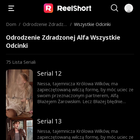
Dom
/
Odrodzenie Zdradzo
/
Wszystkie Odcinki
nej Alfa
Odrodzenie Zdradzonej Alfa Wszystkie
Odcinki
75
Lista Seriali
Serial 12
Nessa, tajemnicza Królowa Wilków, ma
zapieczętowaną wilczą formę, by móc uciec ze
swoim przeznaczonym partnerem, Alfą
Błażejem Żarowskim. Lecz Błażej błędnie
uznaje znamię na ciele ich syna za dowód
zdrady Nessy i czyni ich swoimi sługami.
Dopiero gdy życie ich syna jest zagrożone,
Serial 13
pojawia się szansa, by Błażej zrozumiał
prawdę – lecz czy nie będzie już za późno?
Nessa, tajemnicza Królowa Wilków, ma
zapieczętowaną wilczą formę, by móc uciec ze