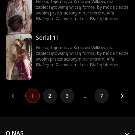
prawdę – lecz czy nie będzie już za późno?
Nessa, tajemnicza Królowa Wilków, ma
zapieczętowaną wilczą formę, by móc uciec ze
swoim przeznaczonym partnerem, Alfą
Błażejem Żarowskim. Lecz Błażej błędnie
uznaje znamię na ciele ich syna za dowód
zdrady Nessy i czyni ich swoimi sługami.
Dopiero gdy życie ich syna jest zagrożone,
Serial 11
pojawia się szansa, by Błażej zrozumiał
prawdę – lecz czy nie będzie już za późno?
Nessa, tajemnicza Królowa Wilków, ma
zapieczętowaną wilczą formę, by móc uciec ze
swoim przeznaczonym partnerem, Alfą
Błażejem Żarowskim. Lecz Błażej błędnie
uznaje znamię na ciele ich syna za dowód
zdrady Nessy i czyni ich swoimi sługami.
Dopiero gdy życie ich syna jest zagrożone,
pojawia się szansa, by Błażej zrozumiał
prawdę – lecz czy nie będzie już za późno?
1
2
3
...
7
O NAS