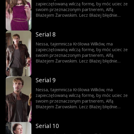
zapieczętowaną wilczą formę, by móc uciec ze
swoim przeznaczonym partnerem, Alfą
Błażejem Żarowskim. Lecz Błażej błędnie
uznaje znamię na ciele ich syna za dowód
zdrady Nessy i czyni ich swoimi sługami.
Dopiero gdy życie ich syna jest zagrożone,
Serial 8
pojawia się szansa, by Błażej zrozumiał
prawdę – lecz czy nie będzie już za późno?
Nessa, tajemnicza Królowa Wilków, ma
zapieczętowaną wilczą formę, by móc uciec ze
swoim przeznaczonym partnerem, Alfą
Błażejem Żarowskim. Lecz Błażej błędnie
uznaje znamię na ciele ich syna za dowód
zdrady Nessy i czyni ich swoimi sługami.
Dopiero gdy życie ich syna jest zagrożone,
Serial 9
pojawia się szansa, by Błażej zrozumiał
prawdę – lecz czy nie będzie już za późno?
Nessa, tajemnicza Królowa Wilków, ma
zapieczętowaną wilczą formę, by móc uciec ze
swoim przeznaczonym partnerem, Alfą
Błażejem Żarowskim. Lecz Błażej błędnie
uznaje znamię na ciele ich syna za dowód
zdrady Nessy i czyni ich swoimi sługami.
Dopiero gdy życie ich syna jest zagrożone,
Serial 10
pojawia się szansa, by Błażej zrozumiał