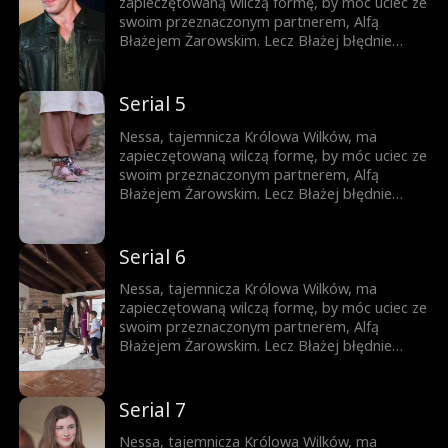
zapieczętowaną wilczą formę, by móc uciec ze
swoim przeznaczonym partnerem, Alfą
Błażejem Żarowskim. Lecz Błażej błędnie
uznaje znamię na ciele ich syna za dowód
zdrady Nessy i czyni ich swoimi sługami.
Dopiero gdy życie ich syna jest zagrożone,
Serial 5
pojawia się szansa, by Błażej zrozumiał
prawdę – lecz czy nie będzie już za późno?
Nessa, tajemnicza Królowa Wilków, ma
zapieczętowaną wilczą formę, by móc uciec ze
swoim przeznaczonym partnerem, Alfą
Błażejem Żarowskim. Lecz Błażej błędnie
uznaje znamię na ciele ich syna za dowód
zdrady Nessy i czyni ich swoimi sługami.
Dopiero gdy życie ich syna jest zagrożone,
Serial 6
pojawia się szansa, by Błażej zrozumiał
prawdę – lecz czy nie będzie już za późno?
Nessa, tajemnicza Królowa Wilków, ma
zapieczętowaną wilczą formę, by móc uciec ze
swoim przeznaczonym partnerem, Alfą
Błażejem Żarowskim. Lecz Błażej błędnie
uznaje znamię na ciele ich syna za dowód
zdrady Nessy i czyni ich swoimi sługami.
Dopiero gdy życie ich syna jest zagrożone,
Serial 7
pojawia się szansa, by Błażej zrozumiał
prawdę – lecz czy nie będzie już za późno?
Nessa, tajemnicza Królowa Wilków, ma