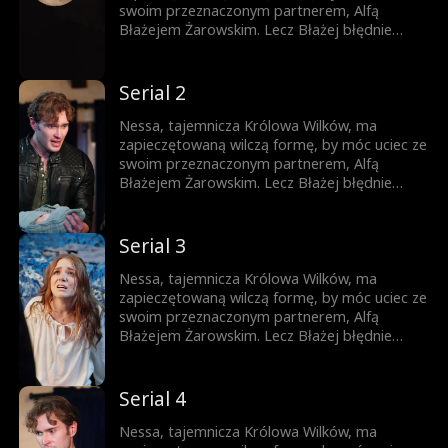
swoim przeznaczonym partnerem, Alfą
Błażejem Żarowskim. Lecz Błażej błędnie
uznaje znamię na ciele ich syna za dowód
zdrady Nessy i czyni ich swoimi sługami.
Dopiero gdy życie ich syna jest zagrożone,
Serial 2
pojawia się szansa, by Błażej zrozumiał
prawdę – lecz czy nie będzie już za późno?
Nessa, tajemnicza Królowa Wilków, ma
zapieczętowaną wilczą formę, by móc uciec ze
swoim przeznaczonym partnerem, Alfą
Błażejem Żarowskim. Lecz Błażej błędnie
uznaje znamię na ciele ich syna za dowód
zdrady Nessy i czyni ich swoimi sługami.
Dopiero gdy życie ich syna jest zagrożone,
Serial 3
pojawia się szansa, by Błażej zrozumiał
prawdę – lecz czy nie będzie już za późno?
Nessa, tajemnicza Królowa Wilków, ma
zapieczętowaną wilczą formę, by móc uciec ze
swoim przeznaczonym partnerem, Alfą
Błażejem Żarowskim. Lecz Błażej błędnie
uznaje znamię na ciele ich syna za dowód
zdrady Nessy i czyni ich swoimi sługami.
Dopiero gdy życie ich syna jest zagrożone,
Serial 4
pojawia się szansa, by Błażej zrozumiał
prawdę – lecz czy nie będzie już za późno?
Nessa, tajemnicza Królowa Wilków, ma