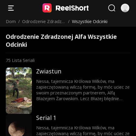
Dom
/
Odrodzenie Zdradzo
/
Wszystkie Odcinki
nej Alfa
Odrodzenie Zdradzonej Alfa Wszystkie
Odcinki
75
Lista Seriali
Zwiastun
Nessa, tajemnicza Królowa Wilków, ma
zapieczętowaną wilczą formę, by móc uciec ze
swoim przeznaczonym partnerem, Alfą
Błażejem Żarowskim. Lecz Błażej błędnie
uznaje znamię na ciele ich syna za dowód
zdrady Nessy i czyni ich swoimi sługami.
Dopiero gdy życie ich syna jest zagrożone,
Serial 1
pojawia się szansa, by Błażej zrozumiał
prawdę – lecz czy nie będzie już za późno?
Nessa, tajemnicza Królowa Wilków, ma
zapieczętowaną wilczą formę, by móc uciec ze