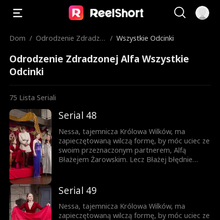
Dom
/
Odrodzenie Zdradzo
/
Wszystkie Odcinki
nej Alfa
Odrodzenie Zdradzonej Alfa Wszystkie
Odcinki
75
Lista Seriali
Serial 48
Nessa, tajemnicza Królowa Wilków, ma
zapieczętowaną wilczą formę, by móc uciec ze
swoim przeznaczonym partnerem, Alfą
Błażejem Żarowskim. Lecz Błażej błędnie
uznaje znamię na ciele ich syna za dowód
zdrady Nessy i czyni ich swoimi sługami.
Dopiero gdy życie ich syna jest zagrożone,
Serial 49
pojawia się szansa, by Błażej zrozumiał
prawdę – lecz czy nie będzie już za późno?
Nessa, tajemnicza Królowa Wilków, ma
zapieczętowaną wilczą formę, by móc uciec ze