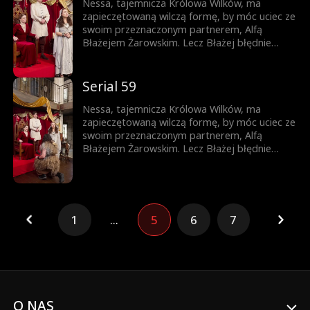
prawdę – lecz czy nie będzie już za późno?
Nessa, tajemnicza Królowa Wilków, ma
zapieczętowaną wilczą formę, by móc uciec ze
swoim przeznaczonym partnerem, Alfą
Błażejem Żarowskim. Lecz Błażej błędnie
uznaje znamię na ciele ich syna za dowód
zdrady Nessy i czyni ich swoimi sługami.
Dopiero gdy życie ich syna jest zagrożone,
Serial 59
pojawia się szansa, by Błażej zrozumiał
prawdę – lecz czy nie będzie już za późno?
Nessa, tajemnicza Królowa Wilków, ma
zapieczętowaną wilczą formę, by móc uciec ze
swoim przeznaczonym partnerem, Alfą
Błażejem Żarowskim. Lecz Błażej błędnie
uznaje znamię na ciele ich syna za dowód
zdrady Nessy i czyni ich swoimi sługami.
Dopiero gdy życie ich syna jest zagrożone,
pojawia się szansa, by Błażej zrozumiał
prawdę – lecz czy nie będzie już za późno?
1
...
5
6
7
O NAS