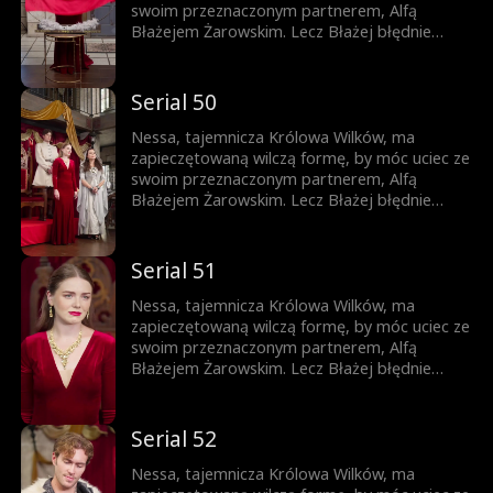
swoim przeznaczonym partnerem, Alfą
Błażejem Żarowskim. Lecz Błażej błędnie
uznaje znamię na ciele ich syna za dowód
zdrady Nessy i czyni ich swoimi sługami.
Dopiero gdy życie ich syna jest zagrożone,
Serial 50
pojawia się szansa, by Błażej zrozumiał
prawdę – lecz czy nie będzie już za późno?
Nessa, tajemnicza Królowa Wilków, ma
zapieczętowaną wilczą formę, by móc uciec ze
swoim przeznaczonym partnerem, Alfą
Błażejem Żarowskim. Lecz Błażej błędnie
uznaje znamię na ciele ich syna za dowód
zdrady Nessy i czyni ich swoimi sługami.
Dopiero gdy życie ich syna jest zagrożone,
Serial 51
pojawia się szansa, by Błażej zrozumiał
prawdę – lecz czy nie będzie już za późno?
Nessa, tajemnicza Królowa Wilków, ma
zapieczętowaną wilczą formę, by móc uciec ze
swoim przeznaczonym partnerem, Alfą
Błażejem Żarowskim. Lecz Błażej błędnie
uznaje znamię na ciele ich syna za dowód
zdrady Nessy i czyni ich swoimi sługami.
Dopiero gdy życie ich syna jest zagrożone,
Serial 52
pojawia się szansa, by Błażej zrozumiał
prawdę – lecz czy nie będzie już za późno?
Nessa, tajemnicza Królowa Wilków, ma