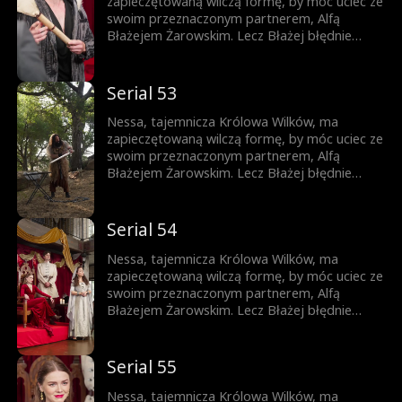
zapieczętowaną wilczą formę, by móc uciec ze
swoim przeznaczonym partnerem, Alfą
Błażejem Żarowskim. Lecz Błażej błędnie
uznaje znamię na ciele ich syna za dowód
zdrady Nessy i czyni ich swoimi sługami.
Dopiero gdy życie ich syna jest zagrożone,
Serial 53
pojawia się szansa, by Błażej zrozumiał
prawdę – lecz czy nie będzie już za późno?
Nessa, tajemnicza Królowa Wilków, ma
zapieczętowaną wilczą formę, by móc uciec ze
swoim przeznaczonym partnerem, Alfą
Błażejem Żarowskim. Lecz Błażej błędnie
uznaje znamię na ciele ich syna za dowód
zdrady Nessy i czyni ich swoimi sługami.
Dopiero gdy życie ich syna jest zagrożone,
Serial 54
pojawia się szansa, by Błażej zrozumiał
prawdę – lecz czy nie będzie już za późno?
Nessa, tajemnicza Królowa Wilków, ma
zapieczętowaną wilczą formę, by móc uciec ze
swoim przeznaczonym partnerem, Alfą
Błażejem Żarowskim. Lecz Błażej błędnie
uznaje znamię na ciele ich syna za dowód
zdrady Nessy i czyni ich swoimi sługami.
Dopiero gdy życie ich syna jest zagrożone,
Serial 55
pojawia się szansa, by Błażej zrozumiał
prawdę – lecz czy nie będzie już za późno?
Nessa, tajemnicza Królowa Wilków, ma