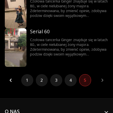
Czołowa tancerka Ginger znajduje się w latach
80., w ciele nielubianej żony majora.
Zdeterminowana, by zmienić opinie, zdobywa
podziw dzięki swoim wyjątkowym
umiejętnościom tanecznym i wytrwałym
staraniom. Tymczasem surowy i powściągliwy
Luke staje się coraz bardziej delikatny i
Serial 60
oddany jej...
Czołowa tancerka Ginger znajduje się w latach
80., w ciele nielubianej żony majora.
Zdeterminowana, by zmienić opinie, zdobywa
podziw dzięki swoim wyjątkowym
umiejętnościom tanecznym i wytrwałym
staraniom. Tymczasem surowy i powściągliwy
Luke staje się coraz bardziej delikatny i
oddany jej...
1
2
3
4
5
O NAS