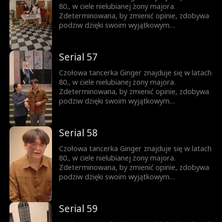
80., w ciele nielubianej żony majora.
Zdeterminowana, by zmienić opinie, zdobywa
podziw dzięki swoim wyjątkowym
umiejętnościom tanecznym i wytrwałym
staraniom. Tymczasem surowy i powściągliwy
Luke staje się coraz bardziej delikatny i
Serial 57
oddany jej...
Czołowa tancerka Ginger znajduje się w latach
80., w ciele nielubianej żony majora.
Zdeterminowana, by zmienić opinie, zdobywa
podziw dzięki swoim wyjątkowym
umiejętnościom tanecznym i wytrwałym
staraniom. Tymczasem surowy i powściągliwy
Luke staje się coraz bardziej delikatny i
Serial 58
oddany jej...
Czołowa tancerka Ginger znajduje się w latach
80., w ciele nielubianej żony majora.
Zdeterminowana, by zmienić opinie, zdobywa
podziw dzięki swoim wyjątkowym
umiejętnościom tanecznym i wytrwałym
staraniom. Tymczasem surowy i powściągliwy
Luke staje się coraz bardziej delikatny i
Serial 59
oddany jej...