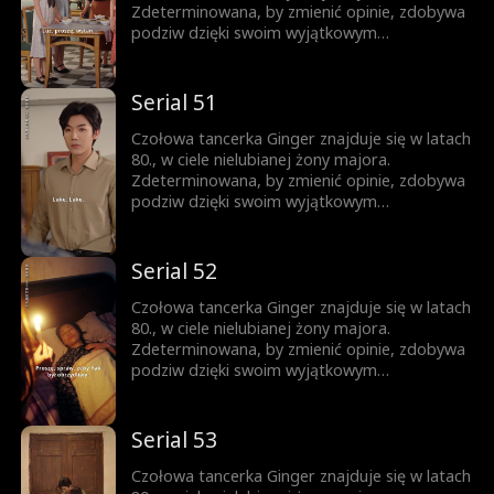
Zdeterminowana, by zmienić opinie, zdobywa
podziw dzięki swoim wyjątkowym
umiejętnościom tanecznym i wytrwałym
staraniom. Tymczasem surowy i powściągliwy
Luke staje się coraz bardziej delikatny i
Serial 51
oddany jej...
Czołowa tancerka Ginger znajduje się w latach
80., w ciele nielubianej żony majora.
Zdeterminowana, by zmienić opinie, zdobywa
podziw dzięki swoim wyjątkowym
umiejętnościom tanecznym i wytrwałym
staraniom. Tymczasem surowy i powściągliwy
Luke staje się coraz bardziej delikatny i
Serial 52
oddany jej...
Czołowa tancerka Ginger znajduje się w latach
80., w ciele nielubianej żony majora.
Zdeterminowana, by zmienić opinie, zdobywa
podziw dzięki swoim wyjątkowym
umiejętnościom tanecznym i wytrwałym
staraniom. Tymczasem surowy i powściągliwy
Luke staje się coraz bardziej delikatny i
Serial 53
oddany jej...
Czołowa tancerka Ginger znajduje się w latach