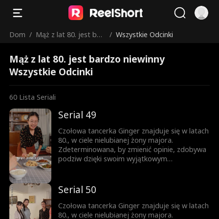
Dom
/
Mąż z lat 80. jest bar
/
Wszystkie Odcinki
dzo niewinny
Mąż z lat 80. jest bardzo niewinny
Wszystkie Odcinki
60
Lista Seriali
Serial 49
Czołowa tancerka Ginger znajduje się w latach
80., w ciele nielubianej żony majora.
Zdeterminowana, by zmienić opinie, zdobywa
podziw dzięki swoim wyjątkowym
umiejętnościom tanecznym i wytrwałym
staraniom. Tymczasem surowy i powściągliwy
Luke staje się coraz bardziej delikatny i
Serial 50
oddany jej...
Czołowa tancerka Ginger znajduje się w latach
80., w ciele nielubianej żony majora.