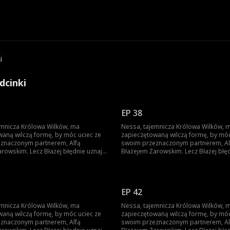
i
dcinki
EP 38
emnicza Królowa Wilków, ma
Nessa, tajemnicza Królowa Wilków, 
waną wilczą formę, by móc uciec ze
zapieczętowaną wilczą formę, by móc
znaczonym partnerem, Alfą
swoim przeznaczonym partnerem, Al
rowskim. Lecz Błażej błędnie uznaje
Błażejem Żarowskim. Lecz Błażej błę
ciele ich syna za dowód zdrady
znamię na ciele ich syna za dowód z
ni ich swoimi sługami. Dopiero gdy
Nessy i czyni ich swoimi sługami. Do
yna jest zagrożone, pojawia się
życie ich syna jest zagrożone, pojawi
Błażej zrozumiał prawdę – lecz czy
szansa, by Błażej zrozumiał prawdę –
EP 42
już za późno?
nie będzie już za późno?
emnicza Królowa Wilków, ma
Nessa, tajemnicza Królowa Wilków, 
waną wilczą formę, by móc uciec ze
zapieczętowaną wilczą formę, by móc
znaczonym partnerem, Alfą
swoim przeznaczonym partnerem, Al