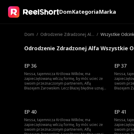
Dom
Kategoria
Marka
Dom
/
Odrodzenie Zdradzonej Alf
/
Wszystkie Odcink
a
Odrodzenie Zdradzonej Alfa Wszystkie O
EP 36
EP 37
Nessa, tajemnicza Królowa Wilków, ma
Nessa, taj
zapieczętowaną wilczą formę, by móc uciec ze
zapieczęto
swoim przeznaczonym partnerem, Alfą
swoim prze
Błażejem Żarowskim. Lecz Błażej błędnie uznaje
Błażejem Ża
znamię na ciele ich syna za dowód zdrady
znamię na 
Nessy i czyni ich swoimi sługami. Dopiero gdy
Nessy i czy
życie ich syna jest zagrożone, pojawia się
życie ich s
szansa, by Błażej zrozumiał prawdę – lecz czy
szansa, by 
EP 40
EP 41
nie będzie już za późno?
nie będzie 
Nessa, tajemnicza Królowa Wilków, ma
Nessa, taj
zapieczętowaną wilczą formę, by móc uciec ze
zapieczęto
swoim przeznaczonym partnerem, Alfą
swoim prze