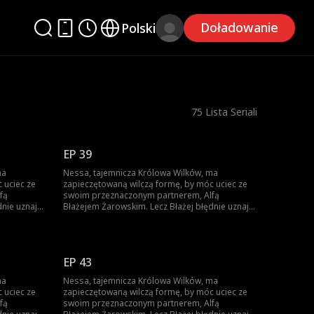
Doładowanie
Polski
75
Lista Seriali
EP 39
ma
Nessa, tajemnicza Królowa Wilków, ma
 uciec ze
zapieczętowaną wilczą formę, by móc uciec ze
fą
swoim przeznaczonym partnerem, Alfą
dnie uznaje
Błażejem Żarowskim. Lecz Błażej błędnie uznaje
drady
znamię na ciele ich syna za dowód zdrady
piero gdy
Nessy i czyni ich swoimi sługami. Dopiero gdy
a się
życie ich syna jest zagrożone, pojawia się
 lecz czy
szansa, by Błażej zrozumiał prawdę – lecz czy
EP 43
nie będzie już za późno?
ma
Nessa, tajemnicza Królowa Wilków, ma
 uciec ze
zapieczętowaną wilczą formę, by móc uciec ze
fą
swoim przeznaczonym partnerem, Alfą