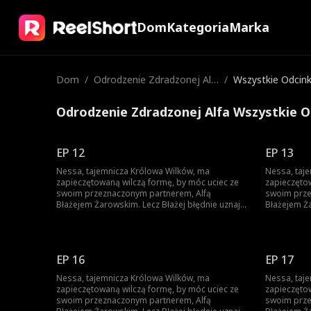
Dom
Kategoria
Marka
Dom
/
Odrodzenie Zdradzonej Alf
/
Wszystkie Odcink
a
Odrodzenie Zdradzonej Alfa Wszystkie O
EP 12
EP 13
Nessa, tajemnicza Królowa Wilków, ma
Nessa, taj
zapieczętowaną wilczą formę, by móc uciec ze
zapieczęto
swoim przeznaczonym partnerem, Alfą
swoim prze
Błażejem Żarowskim. Lecz Błażej błędnie uznaje
Błażejem Ża
znamię na ciele ich syna za dowód zdrady
znamię na 
Nessy i czyni ich swoimi sługami. Dopiero gdy
Nessy i czy
życie ich syna jest zagrożone, pojawia się
życie ich s
szansa, by Błażej zrozumiał prawdę – lecz czy
szansa, by 
EP 16
EP 17
nie będzie już za późno?
nie będzie 
Nessa, tajemnicza Królowa Wilków, ma
Nessa, taj
zapieczętowaną wilczą formę, by móc uciec ze
zapieczęto
swoim przeznaczonym partnerem, Alfą
swoim prze