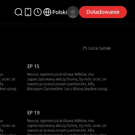
Doładowanie
Polski
75
Lista Seriali
EP 15
ma
Nessa, tajemnicza Królowa Wilków, ma
 uciec ze
zapieczętowaną wilczą formę, by móc uciec ze
fą
swoim przeznaczonym partnerem, Alfą
dnie uznaje
Błażejem Żarowskim. Lecz Błażej błędnie uznaje
drady
znamię na ciele ich syna za dowód zdrady
piero gdy
Nessy i czyni ich swoimi sługami. Dopiero gdy
a się
życie ich syna jest zagrożone, pojawia się
 lecz czy
szansa, by Błażej zrozumiał prawdę – lecz czy
EP 19
nie będzie już za późno?
ma
Nessa, tajemnicza Królowa Wilków, ma
 uciec ze
zapieczętowaną wilczą formę, by móc uciec ze
fą
swoim przeznaczonym partnerem, Alfą