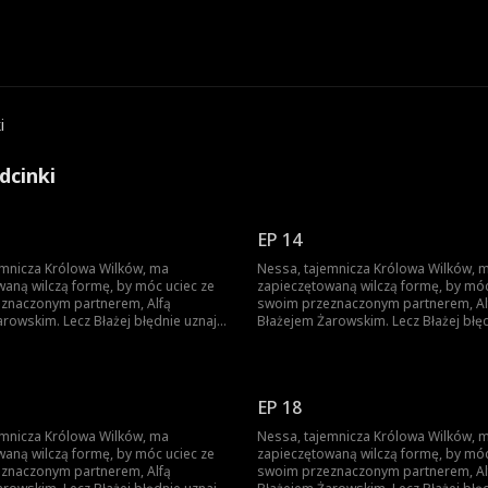
i
dcinki
EP 14
emnicza Królowa Wilków, ma
Nessa, tajemnicza Królowa Wilków, 
waną wilczą formę, by móc uciec ze
zapieczętowaną wilczą formę, by móc
znaczonym partnerem, Alfą
swoim przeznaczonym partnerem, Al
rowskim. Lecz Błażej błędnie uznaje
Błażejem Żarowskim. Lecz Błażej błę
ciele ich syna za dowód zdrady
znamię na ciele ich syna za dowód z
ni ich swoimi sługami. Dopiero gdy
Nessy i czyni ich swoimi sługami. Do
yna jest zagrożone, pojawia się
życie ich syna jest zagrożone, pojawi
Błażej zrozumiał prawdę – lecz czy
szansa, by Błażej zrozumiał prawdę –
EP 18
już za późno?
nie będzie już za późno?
emnicza Królowa Wilków, ma
Nessa, tajemnicza Królowa Wilków, 
waną wilczą formę, by móc uciec ze
zapieczętowaną wilczą formę, by móc
znaczonym partnerem, Alfą
swoim przeznaczonym partnerem, Al