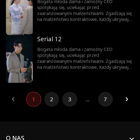
Bogata młoda dama i zamożny CEO
spotykają się, uciekając przed
zaaranżowanymi małżeństwami. Zgadzają się
na małżeństwo kontraktowe, każdy ukrywając
swoją prawdziwą tożsamość. Gdy nawigują
przez to układ, troszcząc się o siebie,
stopniowo rodzi się między nimi miłość.
Serial 12
Bogata młoda dama i zamożny CEO
spotykają się, uciekając przed
zaaranżowanymi małżeństwami. Zgadzają się
na małżeństwo kontraktowe, każdy ukrywając
swoją prawdziwą tożsamość. Gdy nawigują
przez to układ, troszcząc się o siebie,
stopniowo rodzi się między nimi miłość.
1
2
3
...
7
O NAS