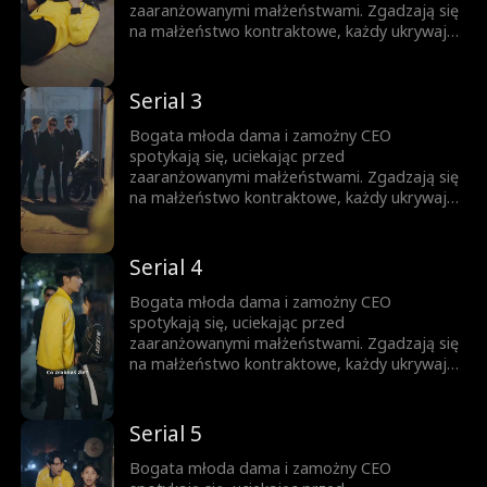
zaaranżowanymi małżeństwami. Zgadzają się
na małżeństwo kontraktowe, każdy ukrywając
swoją prawdziwą tożsamość. Gdy nawigują
przez to układ, troszcząc się o siebie,
stopniowo rodzi się między nimi miłość.
Serial 3
Bogata młoda dama i zamożny CEO
spotykają się, uciekając przed
zaaranżowanymi małżeństwami. Zgadzają się
na małżeństwo kontraktowe, każdy ukrywając
swoją prawdziwą tożsamość. Gdy nawigują
przez to układ, troszcząc się o siebie,
stopniowo rodzi się między nimi miłość.
Serial 4
Bogata młoda dama i zamożny CEO
spotykają się, uciekając przed
zaaranżowanymi małżeństwami. Zgadzają się
na małżeństwo kontraktowe, każdy ukrywając
swoją prawdziwą tożsamość. Gdy nawigują
przez to układ, troszcząc się o siebie,
stopniowo rodzi się między nimi miłość.
Serial 5
Bogata młoda dama i zamożny CEO