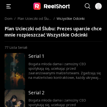
Dom
/
Plan Ucieczki od Ślub
/
Wszystkie Odcinki
u: Prezes uparcie chc
Plan Ucieczki od Ślubu: Prezes uparcie chce
e mnie rozpieszczać
mnie rozpieszczać Wszystkie Odcinki
77
Lista Seriali
Serial 1
Bogata młoda dama i zamożny CEO
spotykają się, uciekając przed
zaaranżowanymi małżeństwami. Zgadzają się
na małżeństwo kontraktowe, każdy ukrywając
swoją prawdziwą tożsamość. Gdy nawigują
przez to układ, troszcząc się o siebie,
stopniowo rodzi się między nimi miłość.
Serial 2
Bogata młoda dama i zamożny CEO
spotykają się, uciekając przed