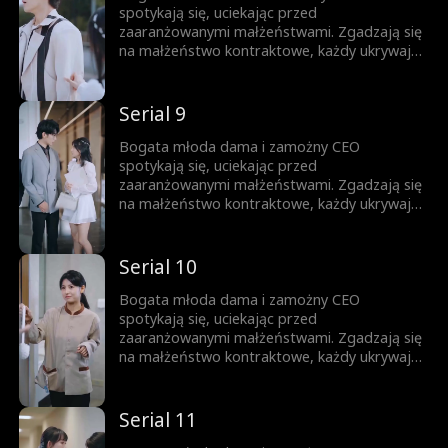
spotykają się, uciekając przed
zaaranżowanymi małżeństwami. Zgadzają się
na małżeństwo kontraktowe, każdy ukrywając
swoją prawdziwą tożsamość. Gdy nawigują
przez to układ, troszcząc się o siebie,
stopniowo rodzi się między nimi miłość.
Serial 9
Bogata młoda dama i zamożny CEO
spotykają się, uciekając przed
zaaranżowanymi małżeństwami. Zgadzają się
na małżeństwo kontraktowe, każdy ukrywając
swoją prawdziwą tożsamość. Gdy nawigują
przez to układ, troszcząc się o siebie,
stopniowo rodzi się między nimi miłość.
Serial 10
Bogata młoda dama i zamożny CEO
spotykają się, uciekając przed
zaaranżowanymi małżeństwami. Zgadzają się
na małżeństwo kontraktowe, każdy ukrywając
swoją prawdziwą tożsamość. Gdy nawigują
przez to układ, troszcząc się o siebie,
stopniowo rodzi się między nimi miłość.
Serial 11