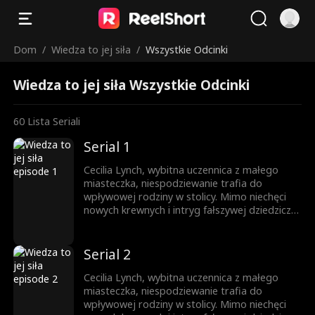
Dom
/
Wiedza to jej siła
/
Wszystkie Odcinki
Wiedza to jej siła Wszystkie Odcinki
60
Lista Seriali
Serial 1
Cecilia Lynch, wybitna uczennica z małego
miasteczka, niespodziewanie trafia do
wpływowej rodziny w stolicy. Mimo niechęci
nowych krewnych i intryg fałszywej dziedziczki,
nie daje za wygraną. Całą uwagę skupia na
nauce, wykorzystując każdą szansę na rozwój.
Jej upór otwiera drzwi na prestiżowy
Serial 2
uniwersytet, zapewniając przyszłość
zbudowaną na własnych sukcesach.
Cecilia Lynch, wybitna uczennica z małego
miasteczka, niespodziewanie trafia do
wpływowej rodziny w stolicy. Mimo niechęci