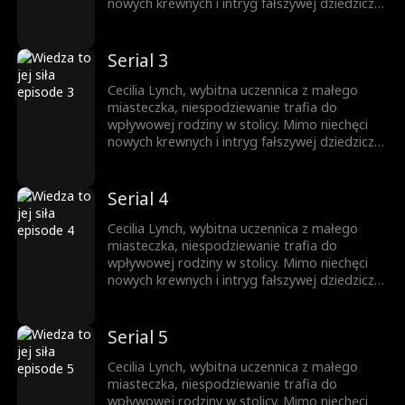
nowych krewnych i intryg fałszywej dziedziczki,
nie daje za wygraną. Całą uwagę skupia na
nauce, wykorzystując każdą szansę na rozwój.
Jej upór otwiera drzwi na prestiżowy
Serial 3
uniwersytet, zapewniając przyszłość
zbudowaną na własnych sukcesach.
Cecilia Lynch, wybitna uczennica z małego
miasteczka, niespodziewanie trafia do
wpływowej rodziny w stolicy. Mimo niechęci
nowych krewnych i intryg fałszywej dziedziczki,
nie daje za wygraną. Całą uwagę skupia na
nauce, wykorzystując każdą szansę na rozwój.
Jej upór otwiera drzwi na prestiżowy
Serial 4
uniwersytet, zapewniając przyszłość
zbudowaną na własnych sukcesach.
Cecilia Lynch, wybitna uczennica z małego
miasteczka, niespodziewanie trafia do
wpływowej rodziny w stolicy. Mimo niechęci
nowych krewnych i intryg fałszywej dziedziczki,
nie daje za wygraną. Całą uwagę skupia na
nauce, wykorzystując każdą szansę na rozwój.
Jej upór otwiera drzwi na prestiżowy
Serial 5
uniwersytet, zapewniając przyszłość
zbudowaną na własnych sukcesach.
Cecilia Lynch, wybitna uczennica z małego
miasteczka, niespodziewanie trafia do
wpływowej rodziny w stolicy. Mimo niechęci