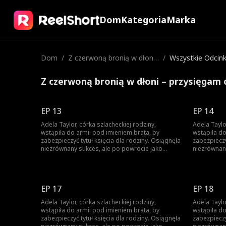
Dom
Kategoria
Marka
Dom
/
Z czerwoną bronią w dłoni
/
Wszystkie Odcink
– przysięgam oczyścić imię
Z czerwoną bronią w dłoni – przysięgam 
EP 13
EP 14
Adela Taylor, córka szlacheckiej rodziny,
Adela Taylo
wstąpiła do armii pod imieniem brata, by
wstąpiła do
zabezpieczyć tytuł księcia dla rodziny. Osiągnęła
zabezpieczy
niezrównany sukces, ale po powrocie jako
niezrównan
zwyciężczyni, brat ukradł jej chwałę. Została
zwyciężczyn
zmuszona do małżeństwa, a brat ją zabił.
zmuszona do
Niespodziewanie odrodziła się jako księżniczka.
Niespodziew
Wtedy rozpoczęła swoją drogę zemsty...
Wtedy rozp
EP 17
EP 18
Adela Taylor, córka szlacheckiej rodziny,
Adela Taylo
wstąpiła do armii pod imieniem brata, by
wstąpiła do
zabezpieczyć tytuł księcia dla rodziny. Osiągnęła
zabezpieczy