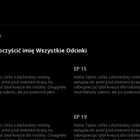
i
oczyścić imię Wszystkie Odcinki
EP 15
r, córka szlacheckiej rodziny,
Adela Taylor, córka szlacheckiej rodzi
 armii pod imieniem brata, by
wstąpiła do armii pod imieniem brata
ć tytuł księcia dla rodziny. Osiągnęła
zabezpieczyć tytuł księcia dla rodzin
y sukces, ale po powrocie jako
niezrównany sukces, ale po powrocie
i, brat ukradł jej chwałę. Została
zwyciężczyni, brat ukradł jej chwałę. 
 małżeństwa, a brat ją zabił.
zmuszona do małżeństwa, a brat ją za
anie odrodziła się jako księżniczka.
Niespodziewanie odrodziła się jako k
oczęła swoją drogę zemsty...
Wtedy rozpoczęła swoją drogę zemst
EP 19
r, córka szlacheckiej rodziny,
Adela Taylor, córka szlacheckiej rodzi
 armii pod imieniem brata, by
wstąpiła do armii pod imieniem brata
ć tytuł księcia dla rodziny. Osiągnęła
zabezpieczyć tytuł księcia dla rodzin