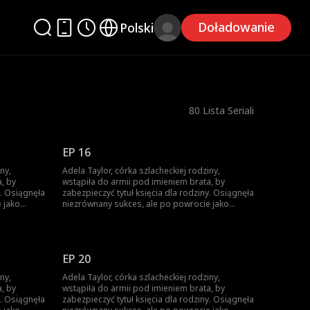
Doładowanie
Polski
80
Lista Seriali
EP 16
ny,
Adela Taylor, córka szlacheckiej rodziny,
, by
wstąpiła do armii pod imieniem brata, by
y. Osiągnęła
zabezpieczyć tytuł księcia dla rodziny. Osiągnęła
 jako
niezrównany sukces, ale po powrocie jako
Została
zwyciężczyni, brat ukradł jej chwałę. Została
bił.
zmuszona do małżeństwa, a brat ją zabił.
siężniczka.
Niespodziewanie odrodziła się jako księżniczka.
y...
Wtedy rozpoczęła swoją drogę zemsty...
EP 20
ny,
Adela Taylor, córka szlacheckiej rodziny,
, by
wstąpiła do armii pod imieniem brata, by
y. Osiągnęła
zabezpieczyć tytuł księcia dla rodziny. Osiągnęła