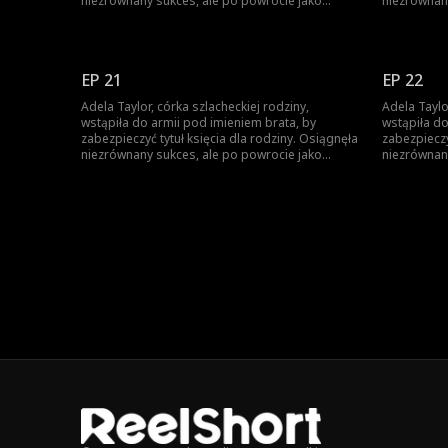
niezrównany sukces, ale po powrocie jako
niezrównan
zwyciężczyni, brat ukradł jej chwałę. Została
zwyciężczyn
zmuszona do małżeństwa, a brat ją zabił.
zmuszona do
Niespodziewanie odrodziła się jako księżniczka.
Niespodziew
Wtedy rozpoczęła swoją drogę zemsty...
Wtedy rozp
EP 21
EP 22
Adela Taylor, córka szlacheckiej rodziny,
Adela Taylo
wstąpiła do armii pod imieniem brata, by
wstąpiła do
zabezpieczyć tytuł księcia dla rodziny. Osiągnęła
zabezpieczy
niezrównany sukces, ale po powrocie jako
niezrównan
zwyciężczyni, brat ukradł jej chwałę. Została
zwyciężczyn
zmuszona do małżeństwa, a brat ją zabił.
zmuszona do
Niespodziewanie odrodziła się jako księżniczka.
Niespodziew
Wtedy rozpoczęła swoją drogę zemsty...
Wtedy rozp