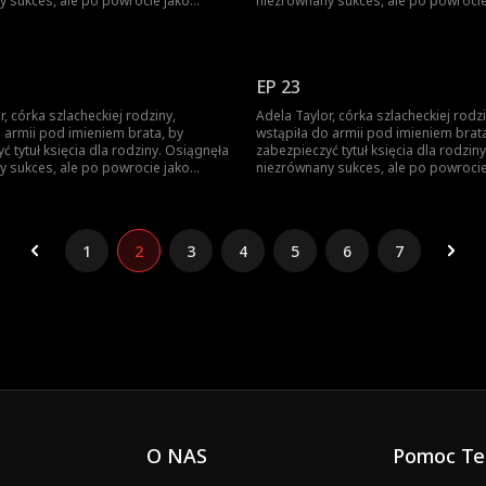
y sukces, ale po powrocie jako
niezrównany sukces, ale po powrocie
i, brat ukradł jej chwałę. Została
zwyciężczyni, brat ukradł jej chwałę. 
 małżeństwa, a brat ją zabił.
zmuszona do małżeństwa, a brat ją za
anie odrodziła się jako księżniczka.
Niespodziewanie odrodziła się jako k
oczęła swoją drogę zemsty...
Wtedy rozpoczęła swoją drogę zemst
EP 23
r, córka szlacheckiej rodziny,
Adela Taylor, córka szlacheckiej rodzi
 armii pod imieniem brata, by
wstąpiła do armii pod imieniem brata
ć tytuł księcia dla rodziny. Osiągnęła
zabezpieczyć tytuł księcia dla rodzin
y sukces, ale po powrocie jako
niezrównany sukces, ale po powrocie
i, brat ukradł jej chwałę. Została
zwyciężczyni, brat ukradł jej chwałę. 
 małżeństwa, a brat ją zabił.
zmuszona do małżeństwa, a brat ją za
anie odrodziła się jako księżniczka.
Niespodziewanie odrodziła się jako k
oczęła swoją drogę zemsty...
Wtedy rozpoczęła swoją drogę zemst
1
2
3
4
5
6
7
O NAS
Pomoc Te