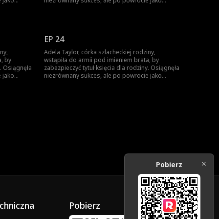
 jako
niezrównany sukces, ale po powrocie jako
Została
zwyciężczyni, brat ukradł jej chwałę. Została
bił.
zmuszona do małżeństwa, a brat ją zabił.
siężniczka.
Niespodziewanie odrodziła się jako księżniczka.
y...
Wtedy rozpoczęła swoją drogę zemsty...
EP 24
ny,
Adela Taylor, córka szlacheckiej rodziny,
, by
wstąpiła do armii pod imieniem brata, by
y. Osiągnęła
zabezpieczyć tytuł księcia dla rodziny. Osiągnęła
 jako
niezrównany sukces, ale po powrocie jako
Została
zwyciężczyni, brat ukradł jej chwałę. Została
bił.
zmuszona do małżeństwa, a brat ją zabił.
siężniczka.
Niespodziewanie odrodziła się jako księżniczka.
y...
Wtedy rozpoczęła swoją drogę zemsty...
Pobierz
chniczna
Pobierz