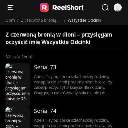
Dom
/
Z czerwoną bronią w
/
Wszystkie Odcinki
dłoni – przysięgam o
Z czerwoną bronią w dłoni – przysięgam
czyścić imię
oczyścić imię Wszystkie Odcinki
80
Lista Seriali
Serial 73
Adela Taylor, córka szlacheckiej rodziny,
wstąpiła do armii pod imieniem brata, by
zabezpieczyć tytuł księcia dla rodziny.
Osiągnęła niezrównany sukces, ale po
powrocie jako zwyciężczyni, brat ukradł jej
chwałę. Została zmuszona do małżeństwa, a
brat ją zabił. Niespodziewanie odrodziła się
Serial 74
jako księżniczka. Wtedy rozpoczęła swoją
drogę zemsty...
Adela Taylor, córka szlacheckiej rodziny,
wstąpiła do armii pod imieniem brata, by