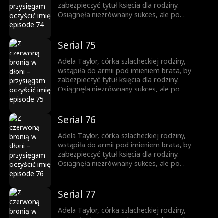
zabezpieczyć tytuł księcia dla rodziny.
Osiągnęła niezrównany sukces, ale po
powrocie jako zwyciężczyni, brat ukradł jej
chwałę. Została zmuszona do małżeństwa, a
brat ją zabił. Niespodziewanie odrodziła się
Serial 75
jako księżniczka. Wtedy rozpoczęła swoją
drogę zemsty...
Adela Taylor, córka szlacheckiej rodziny,
wstąpiła do armii pod imieniem brata, by
zabezpieczyć tytuł księcia dla rodziny.
Osiągnęła niezrównany sukces, ale po
powrocie jako zwyciężczyni, brat ukradł jej
chwałę. Została zmuszona do małżeństwa, a
brat ją zabił. Niespodziewanie odrodziła się
Serial 76
jako księżniczka. Wtedy rozpoczęła swoją
drogę zemsty...
Adela Taylor, córka szlacheckiej rodziny,
wstąpiła do armii pod imieniem brata, by
zabezpieczyć tytuł księcia dla rodziny.
Osiągnęła niezrównany sukces, ale po
powrocie jako zwyciężczyni, brat ukradł jej
chwałę. Została zmuszona do małżeństwa, a
brat ją zabił. Niespodziewanie odrodziła się
Serial 77
jako księżniczka. Wtedy rozpoczęła swoją
drogę zemsty...
Adela Taylor, córka szlacheckiej rodziny,