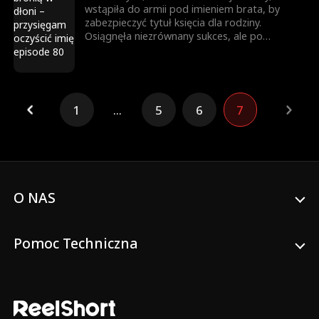
wstąpiła do armii pod imieniem brata, by
zabezpieczyć tytuł księcia dla rodziny.
Osiągnęła niezrównany sukces, ale po
powrocie jako zwyciężczyni, brat ukradł jej
chwałę. Została zmuszona do małżeństwa, a
brat ją zabił. Niespodziewanie odrodziła się
jako księżniczka. Wtedy rozpoczęła swoją
drogę zemsty...
1
...
5
6
7
O NAS
Pomoc Techniczna