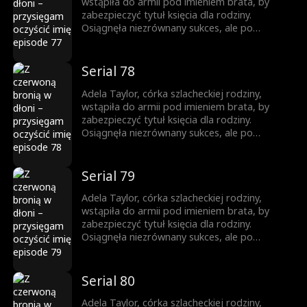
wstąpiła do armii pod imieniem brata, by
zabezpieczyć tytuł księcia dla rodziny.
Osiągnęła niezrównany sukces, ale po
powrocie jako zwyciężczyni, brat ukradł jej
chwałę. Została zmuszona do małżeństwa, a
brat ją zabił. Niespodziewanie odrodziła się
Serial 78
jako księżniczka. Wtedy rozpoczęła swoją
drogę zemsty...
Adela Taylor, córka szlacheckiej rodziny,
wstąpiła do armii pod imieniem brata, by
zabezpieczyć tytuł księcia dla rodziny.
Osiągnęła niezrównany sukces, ale po
powrocie jako zwyciężczyni, brat ukradł jej
chwałę. Została zmuszona do małżeństwa, a
brat ją zabił. Niespodziewanie odrodziła się
Serial 79
jako księżniczka. Wtedy rozpoczęła swoją
drogę zemsty...
Adela Taylor, córka szlacheckiej rodziny,
wstąpiła do armii pod imieniem brata, by
zabezpieczyć tytuł księcia dla rodziny.
Osiągnęła niezrównany sukces, ale po
powrocie jako zwyciężczyni, brat ukradł jej
chwałę. Została zmuszona do małżeństwa, a
brat ją zabił. Niespodziewanie odrodziła się
Serial 80
jako księżniczka. Wtedy rozpoczęła swoją
drogę zemsty...
Adela Taylor, córka szlacheckiej rodziny,