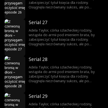
zabezpieczyć tytuł księcia dla rodziny.
Osiągnęła niezrównany sukces, ale po
powrocie jako zwyciężczyni, brat ukradł jej
chwałę. Została zmuszona do małżeństwa, a
brat ją zabił. Niespodziewanie odrodziła się
Serial 27
jako księżniczka. Wtedy rozpoczęła swoją
drogę zemsty...
Adela Taylor, córka szlacheckiej rodziny,
wstąpiła do armii pod imieniem brata, by
zabezpieczyć tytuł księcia dla rodziny.
Osiągnęła niezrównany sukces, ale po
powrocie jako zwyciężczyni, brat ukradł jej
chwałę. Została zmuszona do małżeństwa, a
brat ją zabił. Niespodziewanie odrodziła się
Serial 28
jako księżniczka. Wtedy rozpoczęła swoją
drogę zemsty...
Adela Taylor, córka szlacheckiej rodziny,
wstąpiła do armii pod imieniem brata, by
zabezpieczyć tytuł księcia dla rodziny.
Osiągnęła niezrównany sukces, ale po
powrocie jako zwyciężczyni, brat ukradł jej
chwałę. Została zmuszona do małżeństwa, a
brat ją zabił. Niespodziewanie odrodziła się
Serial 29
jako księżniczka. Wtedy rozpoczęła swoją
drogę zemsty...
Adela Taylor, córka szlacheckiej rodziny,