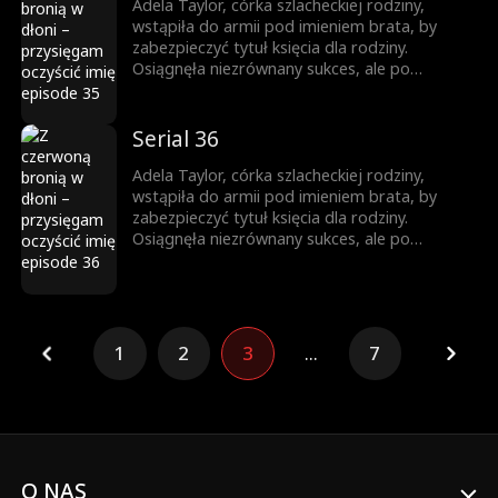
drogę zemsty...
Adela Taylor, córka szlacheckiej rodziny,
wstąpiła do armii pod imieniem brata, by
zabezpieczyć tytuł księcia dla rodziny.
Osiągnęła niezrównany sukces, ale po
powrocie jako zwyciężczyni, brat ukradł jej
chwałę. Została zmuszona do małżeństwa, a
brat ją zabił. Niespodziewanie odrodziła się
Serial 36
jako księżniczka. Wtedy rozpoczęła swoją
drogę zemsty...
Adela Taylor, córka szlacheckiej rodziny,
wstąpiła do armii pod imieniem brata, by
zabezpieczyć tytuł księcia dla rodziny.
Osiągnęła niezrównany sukces, ale po
powrocie jako zwyciężczyni, brat ukradł jej
chwałę. Została zmuszona do małżeństwa, a
brat ją zabił. Niespodziewanie odrodziła się
jako księżniczka. Wtedy rozpoczęła swoją
drogę zemsty...
1
2
3
...
7
O NAS