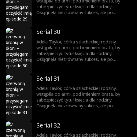
wstąpiła do armii pod imieniem brata, by
zabezpieczyć tytuł księcia dla rodziny.
Osiągnęła niezrównany sukces, ale po
powrocie jako zwyciężczyni, brat ukradł jej
chwałę. Została zmuszona do małżeństwa, a
brat ją zabił. Niespodziewanie odrodziła się
Serial 30
jako księżniczka. Wtedy rozpoczęła swoją
drogę zemsty...
Adela Taylor, córka szlacheckiej rodziny,
wstąpiła do armii pod imieniem brata, by
zabezpieczyć tytuł księcia dla rodziny.
Osiągnęła niezrównany sukces, ale po
powrocie jako zwyciężczyni, brat ukradł jej
chwałę. Została zmuszona do małżeństwa, a
brat ją zabił. Niespodziewanie odrodziła się
Serial 31
jako księżniczka. Wtedy rozpoczęła swoją
drogę zemsty...
Adela Taylor, córka szlacheckiej rodziny,
wstąpiła do armii pod imieniem brata, by
zabezpieczyć tytuł księcia dla rodziny.
Osiągnęła niezrównany sukces, ale po
powrocie jako zwyciężczyni, brat ukradł jej
chwałę. Została zmuszona do małżeństwa, a
brat ją zabił. Niespodziewanie odrodziła się
Serial 32
jako księżniczka. Wtedy rozpoczęła swoją
drogę zemsty...
Adela Taylor, córka szlacheckiej rodziny,