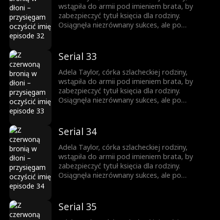
wstąpiła do armii pod imieniem brata, by
zabezpieczyć tytuł księcia dla rodziny.
Osiągnęła niezrównany sukces, ale po
powrocie jako zwyciężczyni, brat ukradł jej
chwałę. Została zmuszona do małżeństwa, a
brat ją zabił. Niespodziewanie odrodziła się
Serial 33
jako księżniczka. Wtedy rozpoczęła swoją
drogę zemsty...
Adela Taylor, córka szlacheckiej rodziny,
wstąpiła do armii pod imieniem brata, by
zabezpieczyć tytuł księcia dla rodziny.
Osiągnęła niezrównany sukces, ale po
powrocie jako zwyciężczyni, brat ukradł jej
chwałę. Została zmuszona do małżeństwa, a
brat ją zabił. Niespodziewanie odrodziła się
Serial 34
jako księżniczka. Wtedy rozpoczęła swoją
drogę zemsty...
Adela Taylor, córka szlacheckiej rodziny,
wstąpiła do armii pod imieniem brata, by
zabezpieczyć tytuł księcia dla rodziny.
Osiągnęła niezrównany sukces, ale po
powrocie jako zwyciężczyni, brat ukradł jej
chwałę. Została zmuszona do małżeństwa, a
brat ją zabił. Niespodziewanie odrodziła się
Serial 35
jako księżniczka. Wtedy rozpoczęła swoją