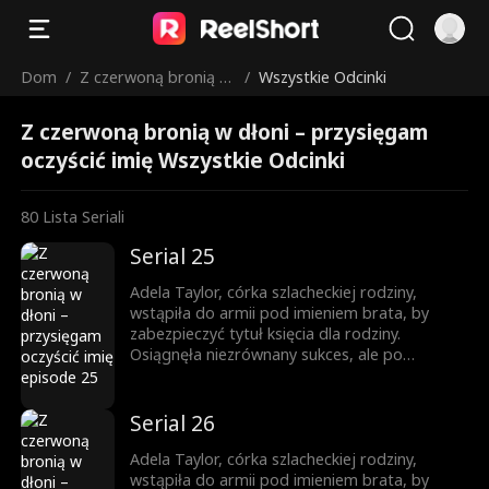
Dom
/
Z czerwoną bronią w
/
Wszystkie Odcinki
dłoni – przysięgam o
Z czerwoną bronią w dłoni – przysięgam
czyścić imię
oczyścić imię Wszystkie Odcinki
80
Lista Seriali
Serial 25
Adela Taylor, córka szlacheckiej rodziny,
wstąpiła do armii pod imieniem brata, by
zabezpieczyć tytuł księcia dla rodziny.
Osiągnęła niezrównany sukces, ale po
powrocie jako zwyciężczyni, brat ukradł jej
chwałę. Została zmuszona do małżeństwa, a
brat ją zabił. Niespodziewanie odrodziła się
Serial 26
jako księżniczka. Wtedy rozpoczęła swoją
drogę zemsty...
Adela Taylor, córka szlacheckiej rodziny,
wstąpiła do armii pod imieniem brata, by