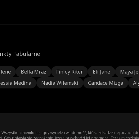
nkty Fabularne
olene
Bella Mraz
Finley Riter
Eli Jane
Maya Je
lessia Medina
Nadia Wilemski
Candace Mizga
Al
ą. Wszystko zmieniło się, gdy wyciekła wiadomość, która zdradziła jej uczucia 
j. Gdy pojawia się zagrożenie, Jesse przychodzi jej z pomocą. Teraz mieszkają