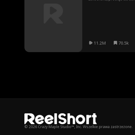
odważne, a sekrety coraz t
nie była w jej planach.
11.2M
70.5k
© 2026 Crazy Maple Studio™, Inc. Wszelkie prawa zastrzeżone.