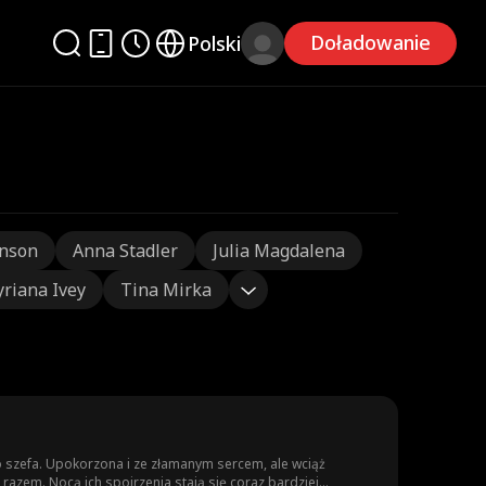
Doładowanie
Polski
nson
Anna Stadler
Julia Magdalena
yriana Ivey
Tina Mirka
do szefa. Upokorzona i ze złamanym sercem, ale wciąż
 razem. Nocą ich spojrzenia stają się coraz bardziej