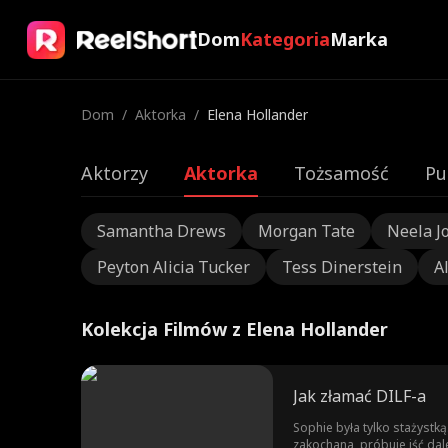
Dom
Kategoria
Marka
Dom
/
Aktorka
/
Elena Hollander
Aktorzy
Aktorka
Tożsamość
Pu
Samantha Drews
Morgan Tate
Neela J
Peyton Alicia Tucker
Tess Dinerstein
A
Kolekcja Filmów z Elena Hollander
Jak złamać DILF-a
Sophie była tylko stażystk
zakochana, próbuje iść dale