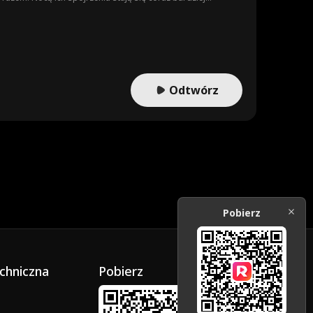
zyzną, o którym ona nie może przestać myśleć. Pokusa nigdy
Odtwórz
Pobierz
chniczna
Pobierz