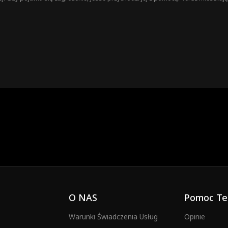
rudniejsze do ukrycia. Ona jest córką jego najlepszego przyjaciela, a on mężc
O NAS
Pomoc Te
Warunki Świadczenia Usług
Opinie