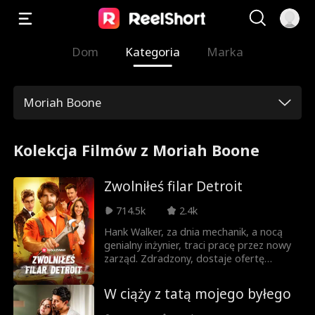
Dom
Kategoria
Marka
Moriah Boone
Kolekcja Filmów z Moriah Boone
Zwolniłeś filar Detroit
714.5k
2.4k
Hank Walker, za dnia mechanik, a nocą
genialny inżynier, traci pracę przez nowy
zarząd. Zdradzony, dostaje ofertę
marzeń od konkurencyjnej firmy Mach 15.
Czy zbuduje superauto swoich marzeń? A
W ciąży z tatą mojego byłego
może przez dawnych i nowych rywali
straci wszystko?