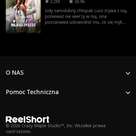
2.2M
26.9k
Gdy samolubny chłopak Lucii zrywa z nią,
ponieważ nie wierzy w nią, ona
postanawia udowodnić mu, że się myli.
Zdeterminowana, by zostać najlepszą
rezydentką chirurgii, rzuca się w wir pracy
pod okiem swojego przełożonego, dr.
Sawyera Campbella – bezwzględnego,
znanego chirurga, ojca jej dziecka i, co
najgorsze... taty jej byłego.
O NAS
Pomoc Techniczna
© 2026 Crazy Maple Studio™, Inc. Wszelkie prawa
zastrzeżone.