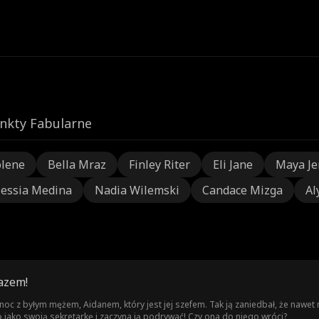
nkty Fabularne
olene
Bella Mraz
Finley Riter
Eli Jane
Maya Je
lessia Medina
Nadia Wilemski
Candace Mizga
Al
azem!
c z byłym mężem, Aidanem, który jest jej szefem. Tak ją zaniedbał, że nawet n
ą jako swoją sekretarkę i zaczyna ją podrywać! Czy ona do niego wróci?