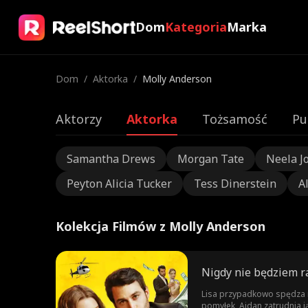
Dom
Kategoria
Marka
Dom
/
Aktorka
/
Molly Anderson
Aktorzy
Aktorka
Tożsamość
Pu
Samantha Drews
Morgan Tate
Neela J
Peyton Alicia Tucker
Tess Dinerstein
A
Kolekcja Filmów z Molly Anderson
Nigdy nie będziem r
Lisa przypadkowo spędza no
pomyłek, Aidan zatrudnia j