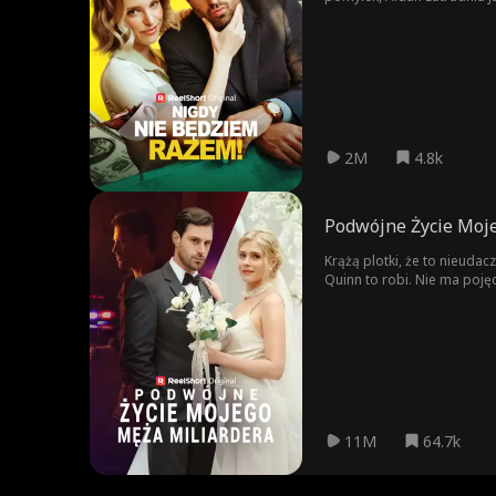
2M
4.8k
Podwójne Życie Moj
Krążą plotki, że to nieuda
Quinn to robi. Nie ma poję
Sebastian Klein ukrywa sw
11M
64.7k