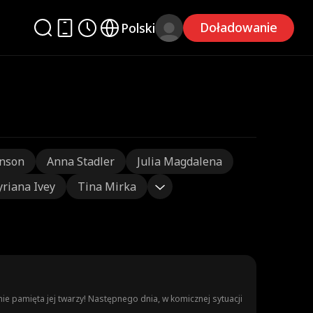
Doładowanie
Polski
nson
Anna Stadler
Julia Magdalena
yriana Ivey
Tina Mirka
ie pamięta jej twarzy! Następnego dnia, w komicznej sytuacji