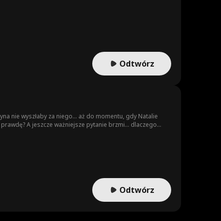
Odtwórz
wczyna nie wyszłaby za niego… aż do momentu, gdy Natalie
je prawdę? A jeszcze ważniejsze pytanie brzmi… dlaczego
Odtwórz