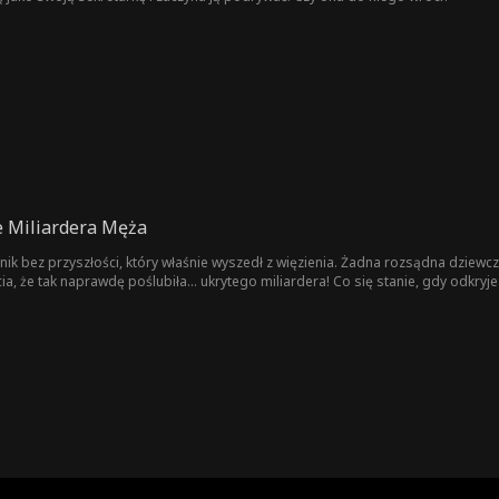
e Miliardera Męża
cznik bez przyszłości, który właśnie wyszedł z więzienia. Żadna rozsądna dzie
cia, że tak naprawdę poślubiła… ukrytego miliardera! Co się stanie, gdy odkry
oją tożsamość?!