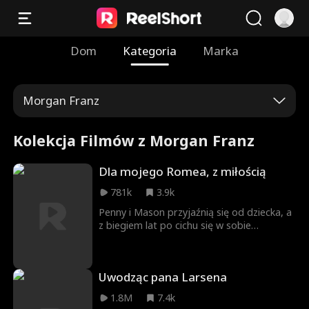
Dom
Kategoria
Marka
Morgan Franz
Kolekcja Filmów z Morgan Franz
Dla mojego Romea, z miłością
781k
3.9k
Penny i Mason przyjaźnią się od dziecka, a
z biegiem lat po cichu się w sobie
zakochali. Gdy po pierwszej wspólnej nocy
Penny dowiaduje się, że ma raka,
podejmuje dramatyczną decyzję.
Uwodząc pana Larsena
Postanawia odepchnąć ukochanego, by
uchronić go przed bólem po jej stracie.
1.8M
7.4k