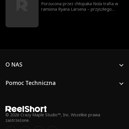
Porzucona przez chłopaka Nola trafia w
ramiona Ryana Larsena – przyszłego
teścia jej byłego, a zarazem potężnego i
bajecznie bogatego mężczyzny. Świadomy
jej skomplikowanych relacji z jego córką,
Ryan stara się trzymać dystans. Nola
jednak wciąż łamie jego zasady, wciągając
go w niebezpieczny romans.
O NAS
Pomoc Techniczna
© 2026 Crazy Maple Studio™, Inc. Wszelkie prawa
zastrzeżone.