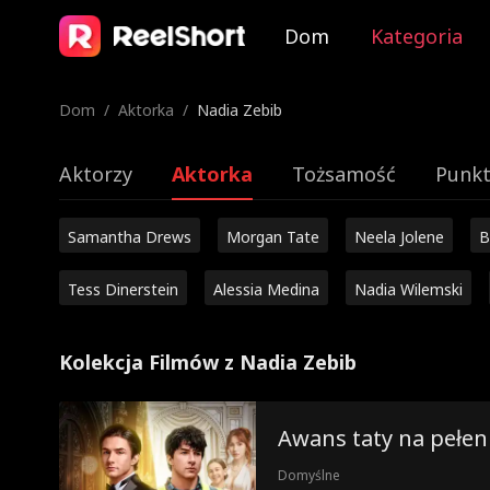
Dom
Kategoria
Dom
/
Aktorka
/
Nadia Zebib
Aktorzy
Aktorka
Tożsamość
Punkt
Samantha Drews
Morgan Tate
Neela Jolene
B
Tess Dinerstein
Alessia Medina
Nadia Wilemski
Kolekcja Filmów z Nadia Zebib
Awans taty na pełen
Domyślne