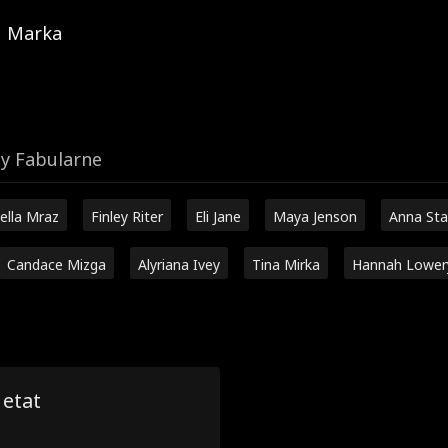
Marka
y Fabularne
ella Mraz
Finley Riter
Eli Jane
Maya Jenson
Anna Sta
Candace Mizga
Alyriana Ivey
Tina Mirka
Hannah Lower
 etat