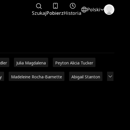
Polski
Szukaj
Pobierz
Historia
dler
Julia Magdalena
Peyton Alicia Tucker
y
Madeleine Rocha-Barnette
Abigail Stanton