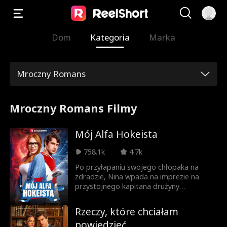
Dom
Kategoria
Marka
Mroczny Romans
Mroczny Romans Filmy
Mój Alfa Hokeista
758.1k
4.7k
Po przyłapaniu swojego chłopaka na
zdradzie, Nina wpada na imprezie na
przystojnego kapitana drużyny
hokejowej, Enzo. Ponieważ chłopak znany
jest z tego, że sypia z dziewczynami tylko
Rzeczy, które chciałam
raz, Nina zgadza się na niezobowiązującą
powiedzieć
noc. Kiedy jednak zaczynają coś do siebie