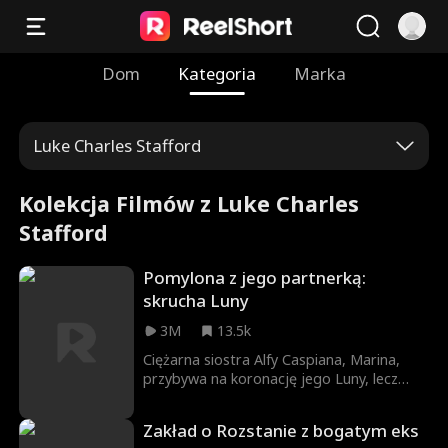
Dom
Kategoria
Marka
Luke Charles Stafford
Kolekcja Filmów z Luke Charles
Stafford
Pomylona z jego partnerką:
skrucha Luny
3M
13.5k
Ciężarna siostra Alfy Caspiana, Marina,
przybywa na koronację jego Luny, lecz
kobieta bierze ją omyłkowo za wyrzutka i
kochankę. W szale zazdrości, Willow
Zakład o Rozstanie z bogatym eks
zaczyna znęcać się nad Mariną, co