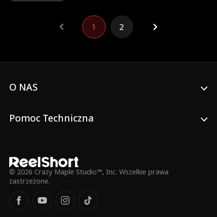
spełnić obietnicę, sypia z callboyem o
imieniu Mark, nieświadoma, że to tak
1
2
naprawdę Matthew Callaway, miliarder z
branży hotelarskiej, długoletni przyjaciel
Erica... i jej biznesowy wróg. W ciągu dnia
są przeciwnikami, ale nocą znajdują
ukojenie w swoich ramionach. Gdy Leila
zmaga się z utratą i trudnościami
życiowymi, jej uczucia do Marka i Matthew
O NAS
stają się skomplikowane. Kiedy jego
podwójna tożsamość zostaje ujawniona,
Mark/Matthew staje przed największym
Pomoc Techniczna
wyzwaniem swojego życia: sprawić, by
Leila Reid zakochała się w nim dwa razy.
© 2026 Crazy Maple Studio™, Inc. Wszelkie prawa
zastrzeżone.