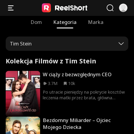
Dom
Kategoria
Marka
Tim Stein
Kolekcja Filmów z Tim Stein
W ciąży z bezwzględnym CEO
3.7M
10k
Po utracie pieniędzy na pokrycie kosztów
leczenia matki przez brata, główna
bohaterka jest zastraszana za brak
pieniędzy, ale ratuje ją główny bohater.
Znajduje pracę na pół etatu w barze i
Bezdomny Miliarder – Ojciec
ponownie wpada na głównego bohatera,
który postanawia pomóc z kosztami
Mojego Dziecka
leczenia. Główna bohaterka jest w ciąży z