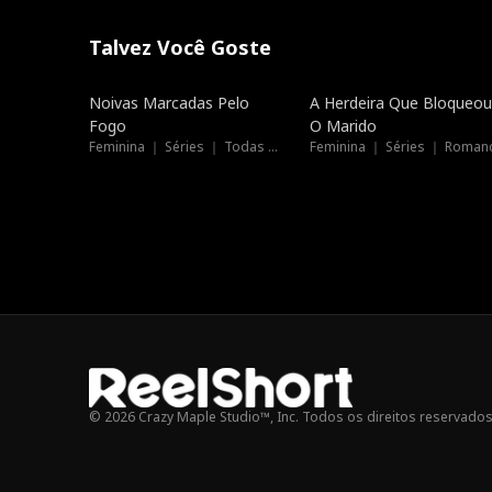
Talvez Você Goste
Dublado
Tendências
Noivas Marcadas Pelo
A Herdeira Que Bloqueou
Fogo
O Marido
Feminina ｜ Séries ｜ Todas as Idades
Feminina ｜ Séries ｜ Roman
© 2026 Crazy Maple Studio™, Inc. Todos os direitos reservados