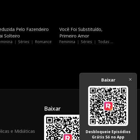
Novo
Novo
eduzida Pelo Fazendeiro
Você Foi Substituído,
ai Solteiro
Primeiro Amor
eminina ｜ Séries ｜ Romance
Feminina ｜ Séries ｜ Todas as Idades
Baixar
Baixar
icas e Midiáticas
Desbloqueie Episódios
Grátis Só no App