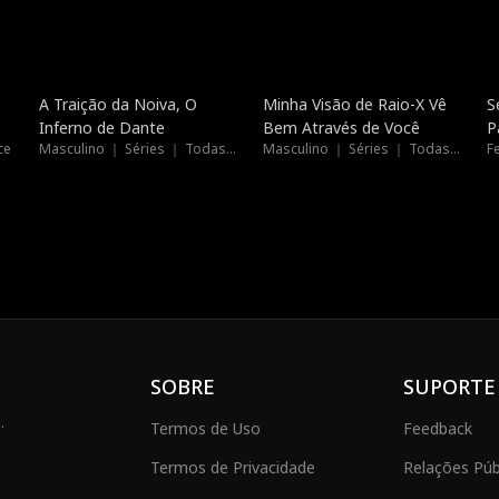
Dublado
Dublado
A Traição da Noiva, O
Minha Visão de Raio-X Vê
S
Inferno de Dante
Bem Através de Você
P
ce
Masculino ｜ Séries ｜ Todas as Idades
Masculino ｜ Séries ｜ Todas as Idades
F
SOBRE
SUPORTE
.
Termos de Uso
Feedback
Termos de Privacidade
Relações Públ