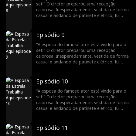
set!" O diretor preparou uma recepção
calorosa. Inesperadamente, vestida de forma
casual e andando de patinete elétrico, fui
confundida com uma nova atriz. Para minha
surpresa, uma pessoa vaidosa até fingiu ser a
esposa do meu marido! Todos a bajulavam e
Episódio 9
me maltratavam. Veja como vou deixá-los
envergonhados!
"A esposa do famoso ator está vindo para o
set!" O diretor preparou uma recepção
calorosa. Inesperadamente, vestida de forma
casual e andando de patinete elétrico, fui
confundida com uma nova atriz. Para minha
surpresa, uma pessoa vaidosa até fingiu ser a
esposa do meu marido! Todos a bajulavam e
Episódio 10
me maltratavam. Veja como vou deixá-los
envergonhados!
"A esposa do famoso ator está vindo para o
set!" O diretor preparou uma recepção
calorosa. Inesperadamente, vestida de forma
casual e andando de patinete elétrico, fui
confundida com uma nova atriz. Para minha
surpresa, uma pessoa vaidosa até fingiu ser a
esposa do meu marido! Todos a bajulavam e
Episódio 11
me maltratavam. Veja como vou deixá-los