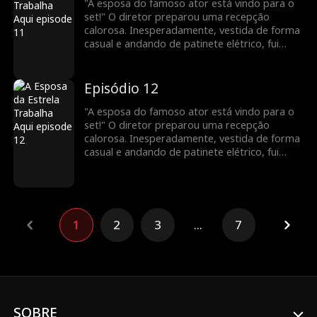
envergonhados!
"A esposa do famoso ator está vindo para o
set!" O diretor preparou uma recepção
calorosa. Inesperadamente, vestida de forma
casual e andando de patinete elétrico, fui
confundida com uma nova atriz. Para minha
surpresa, uma pessoa vaidosa até fingiu ser a
esposa do meu marido! Todos a bajulavam e
Episódio 12
me maltratavam. Veja como vou deixá-los
envergonhados!
"A esposa do famoso ator está vindo para o
set!" O diretor preparou uma recepção
calorosa. Inesperadamente, vestida de forma
casual e andando de patinete elétrico, fui
confundida com uma nova atriz. Para minha
surpresa, uma pessoa vaidosa até fingiu ser a
esposa do meu marido! Todos a bajulavam e
me maltratavam. Veja como vou deixá-los
envergonhados!
1
2
3
...
7
SOBRE