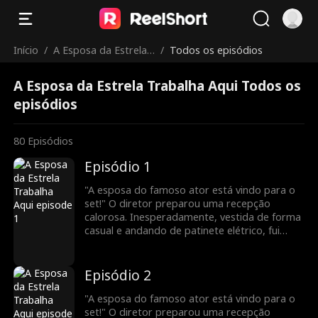
Início
/
A Esposa da Estrela
/
Todos os episódios
Trabalha Aqui
A Esposa da Estrela Trabalha Aqui Todos os
episódios
80
Episódios
Episódio 1
"A esposa do famoso ator está vindo para o
set!" O diretor preparou uma recepção
calorosa. Inesperadamente, vestida de forma
casual e andando de patinete elétrico, fui
confundida com uma nova atriz. Para minha
surpresa, uma pessoa vaidosa até fingiu ser a
esposa do meu marido! Todos a bajulavam e
Episódio 2
me maltratavam. Veja como vou deixá-los
envergonhados!
"A esposa do famoso ator está vindo para o
set!" O diretor preparou uma recepção