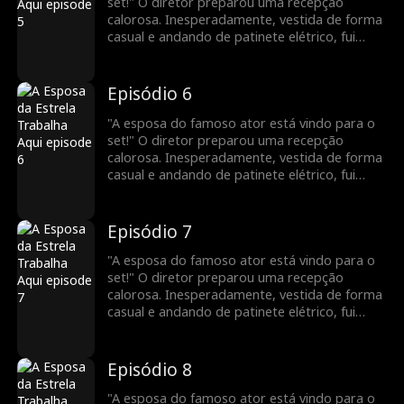
set!" O diretor preparou uma recepção
calorosa. Inesperadamente, vestida de forma
casual e andando de patinete elétrico, fui
confundida com uma nova atriz. Para minha
surpresa, uma pessoa vaidosa até fingiu ser a
esposa do meu marido! Todos a bajulavam e
Episódio 6
me maltratavam. Veja como vou deixá-los
envergonhados!
"A esposa do famoso ator está vindo para o
set!" O diretor preparou uma recepção
calorosa. Inesperadamente, vestida de forma
casual e andando de patinete elétrico, fui
confundida com uma nova atriz. Para minha
surpresa, uma pessoa vaidosa até fingiu ser a
esposa do meu marido! Todos a bajulavam e
Episódio 7
me maltratavam. Veja como vou deixá-los
envergonhados!
"A esposa do famoso ator está vindo para o
set!" O diretor preparou uma recepção
calorosa. Inesperadamente, vestida de forma
casual e andando de patinete elétrico, fui
confundida com uma nova atriz. Para minha
surpresa, uma pessoa vaidosa até fingiu ser a
esposa do meu marido! Todos a bajulavam e
Episódio 8
me maltratavam. Veja como vou deixá-los
envergonhados!
"A esposa do famoso ator está vindo para o