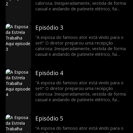
calorosa. Inesperadamente, vestida de forma
casual e andando de patinete elétrico, fui
confundida com uma nova atriz. Para minha
surpresa, uma pessoa vaidosa até fingiu ser a
esposa do meu marido! Todos a bajulavam e
Episódio 3
me maltratavam. Veja como vou deixá-los
envergonhados!
"A esposa do famoso ator está vindo para o
set!" O diretor preparou uma recepção
calorosa. Inesperadamente, vestida de forma
casual e andando de patinete elétrico, fui
confundida com uma nova atriz. Para minha
surpresa, uma pessoa vaidosa até fingiu ser a
esposa do meu marido! Todos a bajulavam e
Episódio 4
me maltratavam. Veja como vou deixá-los
envergonhados!
"A esposa do famoso ator está vindo para o
set!" O diretor preparou uma recepção
calorosa. Inesperadamente, vestida de forma
casual e andando de patinete elétrico, fui
confundida com uma nova atriz. Para minha
surpresa, uma pessoa vaidosa até fingiu ser a
esposa do meu marido! Todos a bajulavam e
Episódio 5
me maltratavam. Veja como vou deixá-los
envergonhados!
"A esposa do famoso ator está vindo para o