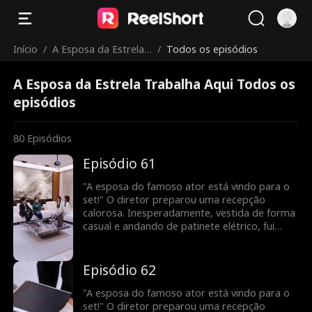
Início
/
A Esposa da Estrela
/
Todos os episódios
Trabalha Aqui
A Esposa da Estrela Trabalha Aqui Todos os
episódios
80
Episódios
Episódio 61
"A esposa do famoso ator está vindo para o
set!" O diretor preparou uma recepção
calorosa. Inesperadamente, vestida de forma
casual e andando de patinete elétrico, fui
confundida com uma nova atriz. Para minha
surpresa, uma pessoa vaidosa até fingiu ser a
esposa do meu marido! Todos a bajulavam e
Episódio 62
me maltratavam. Veja como vou deixá-los
envergonhados!
"A esposa do famoso ator está vindo para o
set!" O diretor preparou uma recepção