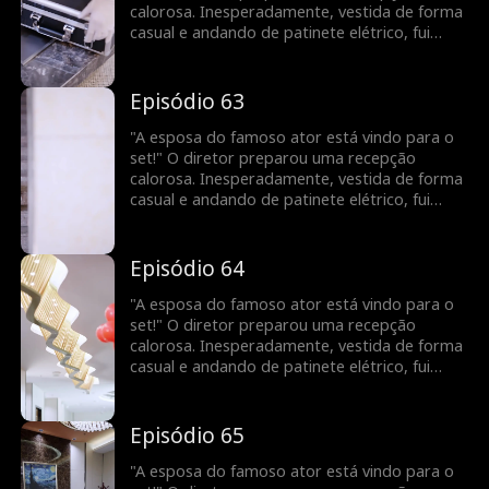
calorosa. Inesperadamente, vestida de forma
casual e andando de patinete elétrico, fui
confundida com uma nova atriz. Para minha
surpresa, uma pessoa vaidosa até fingiu ser a
esposa do meu marido! Todos a bajulavam e
Episódio 63
me maltratavam. Veja como vou deixá-los
envergonhados!
"A esposa do famoso ator está vindo para o
set!" O diretor preparou uma recepção
calorosa. Inesperadamente, vestida de forma
casual e andando de patinete elétrico, fui
confundida com uma nova atriz. Para minha
surpresa, uma pessoa vaidosa até fingiu ser a
esposa do meu marido! Todos a bajulavam e
Episódio 64
me maltratavam. Veja como vou deixá-los
envergonhados!
"A esposa do famoso ator está vindo para o
set!" O diretor preparou uma recepção
calorosa. Inesperadamente, vestida de forma
casual e andando de patinete elétrico, fui
confundida com uma nova atriz. Para minha
surpresa, uma pessoa vaidosa até fingiu ser a
esposa do meu marido! Todos a bajulavam e
Episódio 65
me maltratavam. Veja como vou deixá-los
envergonhados!
"A esposa do famoso ator está vindo para o