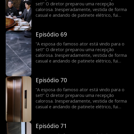
set!" O diretor preparou uma recepção
calorosa. Inesperadamente, vestida de forma
casual e andando de patinete elétrico, fui
confundida com uma nova atriz. Para minha
surpresa, uma pessoa vaidosa até fingiu ser a
esposa do meu marido! Todos a bajulavam e
Episódio 69
me maltratavam. Veja como vou deixá-los
envergonhados!
"A esposa do famoso ator está vindo para o
set!" O diretor preparou uma recepção
calorosa. Inesperadamente, vestida de forma
casual e andando de patinete elétrico, fui
confundida com uma nova atriz. Para minha
surpresa, uma pessoa vaidosa até fingiu ser a
esposa do meu marido! Todos a bajulavam e
Episódio 70
me maltratavam. Veja como vou deixá-los
envergonhados!
"A esposa do famoso ator está vindo para o
set!" O diretor preparou uma recepção
calorosa. Inesperadamente, vestida de forma
casual e andando de patinete elétrico, fui
confundida com uma nova atriz. Para minha
surpresa, uma pessoa vaidosa até fingiu ser a
esposa do meu marido! Todos a bajulavam e
Episódio 71
me maltratavam. Veja como vou deixá-los