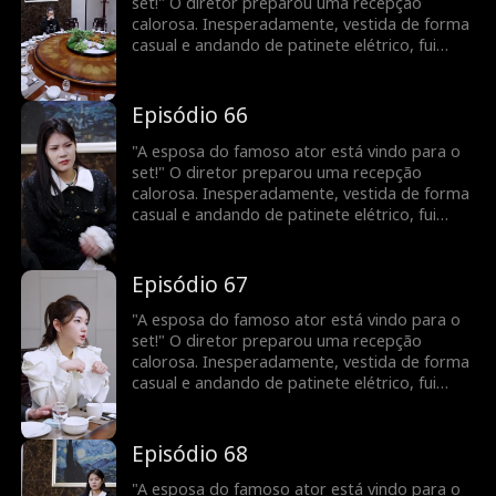
set!" O diretor preparou uma recepção
calorosa. Inesperadamente, vestida de forma
casual e andando de patinete elétrico, fui
confundida com uma nova atriz. Para minha
surpresa, uma pessoa vaidosa até fingiu ser a
esposa do meu marido! Todos a bajulavam e
Episódio 66
me maltratavam. Veja como vou deixá-los
envergonhados!
"A esposa do famoso ator está vindo para o
set!" O diretor preparou uma recepção
calorosa. Inesperadamente, vestida de forma
casual e andando de patinete elétrico, fui
confundida com uma nova atriz. Para minha
surpresa, uma pessoa vaidosa até fingiu ser a
esposa do meu marido! Todos a bajulavam e
Episódio 67
me maltratavam. Veja como vou deixá-los
envergonhados!
"A esposa do famoso ator está vindo para o
set!" O diretor preparou uma recepção
calorosa. Inesperadamente, vestida de forma
casual e andando de patinete elétrico, fui
confundida com uma nova atriz. Para minha
surpresa, uma pessoa vaidosa até fingiu ser a
esposa do meu marido! Todos a bajulavam e
Episódio 68
me maltratavam. Veja como vou deixá-los
envergonhados!
"A esposa do famoso ator está vindo para o