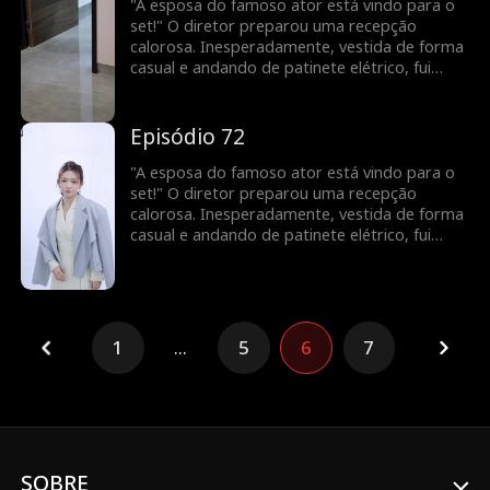
envergonhados!
"A esposa do famoso ator está vindo para o
set!" O diretor preparou uma recepção
calorosa. Inesperadamente, vestida de forma
casual e andando de patinete elétrico, fui
confundida com uma nova atriz. Para minha
surpresa, uma pessoa vaidosa até fingiu ser a
esposa do meu marido! Todos a bajulavam e
Episódio 72
me maltratavam. Veja como vou deixá-los
envergonhados!
"A esposa do famoso ator está vindo para o
set!" O diretor preparou uma recepção
calorosa. Inesperadamente, vestida de forma
casual e andando de patinete elétrico, fui
confundida com uma nova atriz. Para minha
surpresa, uma pessoa vaidosa até fingiu ser a
esposa do meu marido! Todos a bajulavam e
me maltratavam. Veja como vou deixá-los
envergonhados!
1
...
5
6
7
SOBRE