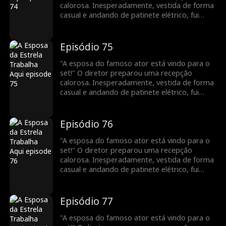
calorosa. Inesperadamente, vestida de forma
casual e andando de patinete elétrico, fui
confundida com uma nova atriz. Para minha
surpresa, uma pessoa vaidosa até fingiu ser a
esposa do meu marido! Todos a bajulavam e
Episódio 75
me maltratavam. Veja como vou deixá-los
envergonhados!
"A esposa do famoso ator está vindo para o
set!" O diretor preparou uma recepção
calorosa. Inesperadamente, vestida de forma
casual e andando de patinete elétrico, fui
confundida com uma nova atriz. Para minha
surpresa, uma pessoa vaidosa até fingiu ser a
esposa do meu marido! Todos a bajulavam e
Episódio 76
me maltratavam. Veja como vou deixá-los
envergonhados!
"A esposa do famoso ator está vindo para o
set!" O diretor preparou uma recepção
calorosa. Inesperadamente, vestida de forma
casual e andando de patinete elétrico, fui
confundida com uma nova atriz. Para minha
surpresa, uma pessoa vaidosa até fingiu ser a
esposa do meu marido! Todos a bajulavam e
Episódio 77
me maltratavam. Veja como vou deixá-los
envergonhados!
"A esposa do famoso ator está vindo para o