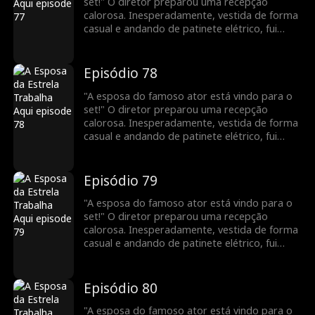
set!" O diretor preparou uma recepção
calorosa. Inesperadamente, vestida de forma
casual e andando de patinete elétrico, fui
confundida com uma nova atriz. Para minha
surpresa, uma pessoa vaidosa até fingiu ser a
esposa do meu marido! Todos a bajulavam e
Episódio 78
me maltratavam. Veja como vou deixá-los
envergonhados!
"A esposa do famoso ator está vindo para o
set!" O diretor preparou uma recepção
calorosa. Inesperadamente, vestida de forma
casual e andando de patinete elétrico, fui
confundida com uma nova atriz. Para minha
surpresa, uma pessoa vaidosa até fingiu ser a
esposa do meu marido! Todos a bajulavam e
Episódio 79
me maltratavam. Veja como vou deixá-los
envergonhados!
"A esposa do famoso ator está vindo para o
set!" O diretor preparou uma recepção
calorosa. Inesperadamente, vestida de forma
casual e andando de patinete elétrico, fui
confundida com uma nova atriz. Para minha
surpresa, uma pessoa vaidosa até fingiu ser a
esposa do meu marido! Todos a bajulavam e
Episódio 80
me maltratavam. Veja como vou deixá-los
envergonhados!
"A esposa do famoso ator está vindo para o