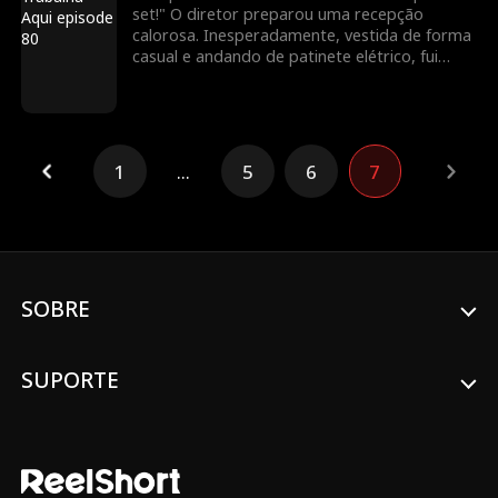
set!" O diretor preparou uma recepção
calorosa. Inesperadamente, vestida de forma
casual e andando de patinete elétrico, fui
confundida com uma nova atriz. Para minha
surpresa, uma pessoa vaidosa até fingiu ser a
esposa do meu marido! Todos a bajulavam e
me maltratavam. Veja como vou deixá-los
envergonhados!
1
...
5
6
7
SOBRE
SUPORTE