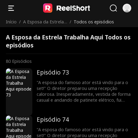
Início
/
A Esposa da Estrela
/
Todos os episódios
Trabalha Aqui
A Esposa da Estrela Trabalha Aqui Todos os
episódios
80
Episódios
Episódio 73
"A esposa do famoso ator está vindo para o
set!" O diretor preparou uma recepção
calorosa. Inesperadamente, vestida de forma
casual e andando de patinete elétrico, fui
confundida com uma nova atriz. Para minha
surpresa, uma pessoa vaidosa até fingiu ser a
esposa do meu marido! Todos a bajulavam e
Episódio 74
me maltratavam. Veja como vou deixá-los
envergonhados!
"A esposa do famoso ator está vindo para o
set!" O diretor preparou uma recepção