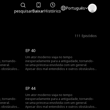
Português
pesquisar
Baixar
Histórico
111
Episódios
EP 40
Um ator moderno viaja no tempo
, tornando-
inesperadamente para a antiguidade, tornando-
eneral.
se uma princesa envolvida com um general.
 obstáculos,
Apesar dos mal-entendidos e outros obstáculos,
o amor mútuo deles triunfa...
EP 44
Um ator moderno viaja no tempo
, tornando-
inesperadamente para a antiguidade, tornando-
eneral.
se uma princesa envolvida com um general.
 obstáculos,
Apesar dos mal-entendidos e outros obstáculos,