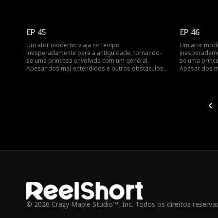
o amor mútuo deles triunfa...
o amor mútuo 
EP 45
EP 46
Um ator moderno viaja no tempo
Um ator mode
inesperadamente para a antiguidade, tornando-
inesperadame
se uma princesa envolvida com um general.
se uma princ
Apesar dos mal-entendidos e outros obstáculos,
Apesar dos m
o amor mútuo deles triunfa...
o amor mútuo 
© 2026 Crazy Maple Studio™, Inc. Todos os direitos reserva