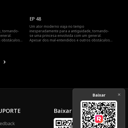
o amor mútuo deles triunfa...
EP 48
Um ator moderno viaja no tempo
, tornando-
inesperadamente para a antiguidade, tornando-
eneral.
se uma princesa envolvida com um general.
 obstáculos,
Apesar dos mal-entendidos e outros obstáculos,
o amor mútuo deles triunfa...
Baixar
UPORTE
Baixar
edback