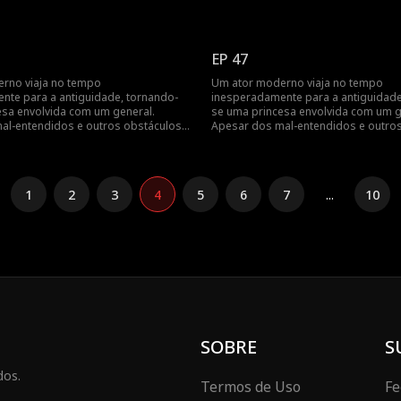
deles triunfa...
o amor mútuo deles triunfa...
EP 47
rno viaja no tempo
Um ator moderno viaja no tempo
nte para a antiguidade, tornando-
inesperadamente para a antiguidade
esa envolvida com um general.
se uma princesa envolvida com um g
al-entendidos e outros obstáculos,
Apesar dos mal-entendidos e outros
deles triunfa...
o amor mútuo deles triunfa...
1
2
3
4
5
6
7
...
10
SOBRE
S
dos.
Termos de Uso
Fe