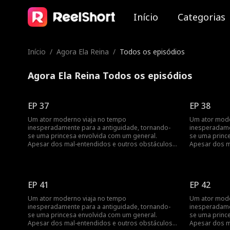
Início
Categorias
Início
/
Agora Ela Reina
/
Todos os episódios
Agora Ela Reina Todos os episódios
EP 37
EP 38
Um ator moderno viaja no tempo
Um ator mode
inesperadamente para a antiguidade, tornando-
inesperadame
se uma princesa envolvida com um general.
se uma princ
Apesar dos mal-entendidos e outros obstáculos,
Apesar dos m
o amor mútuo deles triunfa...
o amor mútuo 
EP 41
EP 42
Um ator moderno viaja no tempo
Um ator mode
inesperadamente para a antiguidade, tornando-
inesperadame
se uma princesa envolvida com um general.
se uma princ
Apesar dos mal-entendidos e outros obstáculos,
Apesar dos m