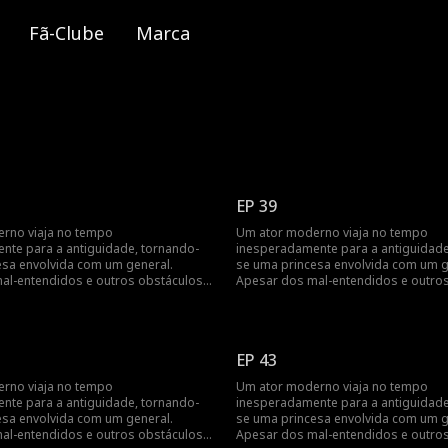
Fã-Clube
Marca
EP 39
rno viaja no tempo
Um ator moderno viaja no tempo
nte para a antiguidade, tornando-
inesperadamente para a antiguidade
esa envolvida com um general.
se uma princesa envolvida com um g
al-entendidos e outros obstáculos,
Apesar dos mal-entendidos e outros
deles triunfa...
o amor mútuo deles triunfa...
EP 43
rno viaja no tempo
Um ator moderno viaja no tempo
nte para a antiguidade, tornando-
inesperadamente para a antiguidade
esa envolvida com um general.
se uma princesa envolvida com um g
al-entendidos e outros obstáculos,
Apesar dos mal-entendidos e outros