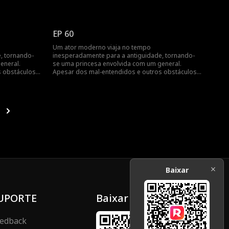
o amor mútuo deles triunfa...
EP 60
Um ator moderno viaja no tempo
, tornando-
inesperadamente para a antiguidade, tornando-
eneral.
se uma princesa envolvida com um general.
 obstáculos,
Apesar dos mal-entendidos e outros obstáculos,
o amor mútuo deles triunfa...
Baixar
UPORTE
Baixar
edback