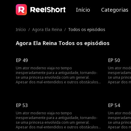
Início
Categorias
Início
/
Agora Ela Reina
/
Todos os episódios
Agora Ela Reina Todos os episódios
EP 49
EP 50
Um ator moderno viaja no tempo
Um ator mode
inesperadamente para a antiguidade, tornando-
inesperadame
se uma princesa envolvida com um general.
se uma princ
Apesar dos mal-entendidos e outros obstáculos,
Apesar dos m
o amor mútuo deles triunfa...
o amor mútuo 
EP 53
EP 54
Um ator moderno viaja no tempo
Um ator mode
inesperadamente para a antiguidade, tornando-
inesperadame
se uma princesa envolvida com um general.
se uma princ
Apesar dos mal-entendidos e outros obstáculos,
Apesar dos m