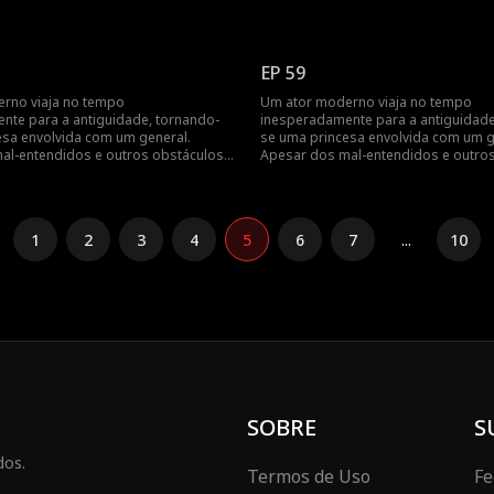
deles triunfa...
o amor mútuo deles triunfa...
EP 59
rno viaja no tempo
Um ator moderno viaja no tempo
nte para a antiguidade, tornando-
inesperadamente para a antiguidade
esa envolvida com um general.
se uma princesa envolvida com um g
al-entendidos e outros obstáculos,
Apesar dos mal-entendidos e outros
deles triunfa...
o amor mútuo deles triunfa...
1
2
3
4
5
6
7
...
10
SOBRE
S
dos.
Termos de Uso
Fe