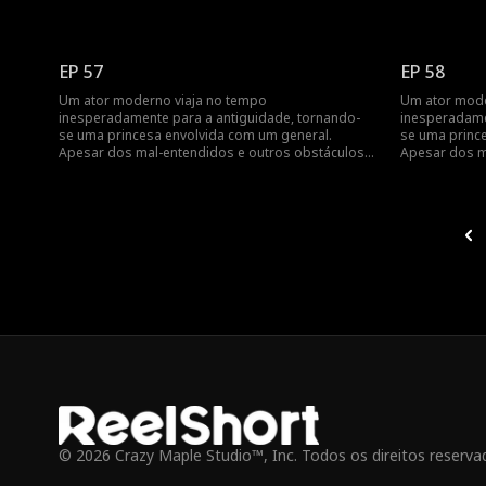
o amor mútuo deles triunfa...
o amor mútuo 
EP 57
EP 58
Um ator moderno viaja no tempo
Um ator mode
inesperadamente para a antiguidade, tornando-
inesperadame
se uma princesa envolvida com um general.
se uma princ
Apesar dos mal-entendidos e outros obstáculos,
Apesar dos m
o amor mútuo deles triunfa...
o amor mútuo 
© 2026 Crazy Maple Studio™, Inc. Todos os direitos reserva