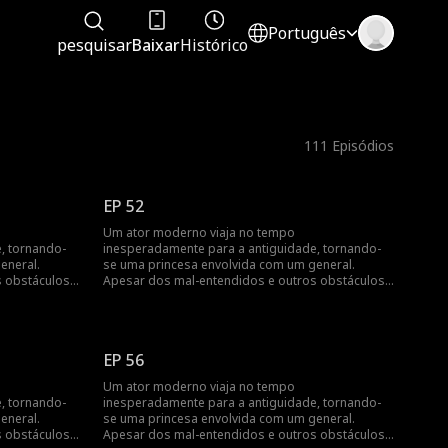
Português
pesquisar
Baixar
Histórico
111
Episódios
EP 52
Um ator moderno viaja no tempo
, tornando-
inesperadamente para a antiguidade, tornando-
eneral.
se uma princesa envolvida com um general.
 obstáculos,
Apesar dos mal-entendidos e outros obstáculos,
o amor mútuo deles triunfa...
EP 56
Um ator moderno viaja no tempo
, tornando-
inesperadamente para a antiguidade, tornando-
eneral.
se uma princesa envolvida com um general.
 obstáculos,
Apesar dos mal-entendidos e outros obstáculos,