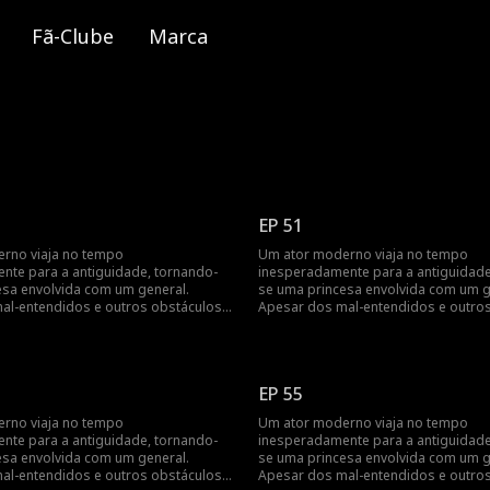
Fã-Clube
Marca
EP 51
rno viaja no tempo
Um ator moderno viaja no tempo
nte para a antiguidade, tornando-
inesperadamente para a antiguidade
esa envolvida com um general.
se uma princesa envolvida com um g
al-entendidos e outros obstáculos,
Apesar dos mal-entendidos e outros
deles triunfa...
o amor mútuo deles triunfa...
EP 55
rno viaja no tempo
Um ator moderno viaja no tempo
nte para a antiguidade, tornando-
inesperadamente para a antiguidade
esa envolvida com um general.
se uma princesa envolvida com um g
al-entendidos e outros obstáculos,
Apesar dos mal-entendidos e outros