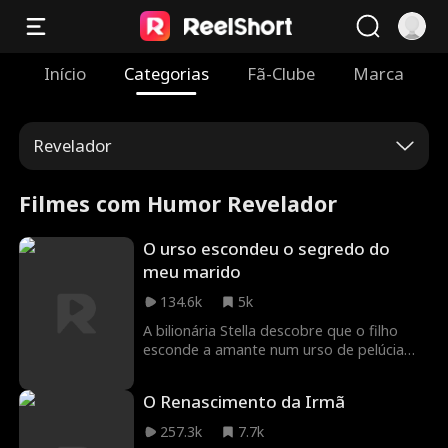
Início
Categorias
Fã-Clube
Marca
Revelador
Filmes com Humor Revelador
O urso escondeu o segredo do
meu marido
134.6k
5k
A bilionária Stella descobre que o filho
esconde a amante num urso de pelúcia
gigante enquanto trama roubar a esposa
doente e a fortuna. Para proteger a nora,
O Renascimento da Irmã
Stella finge não saber e age em silêncio.
Ela pune o filho e a amante numa guerra
257.3k
7.7k
impiedosa na mansão, até que ela e Luna