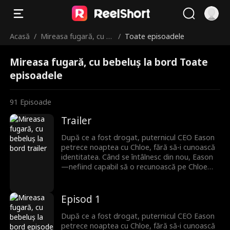
Acasă
/
Mireasa fugară, cu b
/
Toate episoadele
ebeluș la bord
Mireasa fugară, cu bebeluș la bord Toate
episoadele
91
Episoade
Trailer
După ce a fost drogat, puternicul CEO Eason
petrece noaptea cu Chloe, fără să-i cunoască
identitatea. Când se întâlnesc din nou, Eason
—nefiind capabil să o recunoască pe Chloe—o
angajează ca secretară. În timp ce lucrează
pentru el, Chloe descoperă că este însărcinată
cu copilul lui. Tocmai când se confruntă cu
Episod 1
această revelație, Eason, disperat să-și
salveze bunica, acceptă să se căsătorească cu
După ce a fost drogat, puternicul CEO Eason
Maura, zdrobindu-i inima lui Chloe. Refuzând
petrece noaptea cu Chloe, fără să-i cunoască